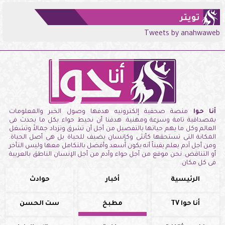
تويتر
Tweets by anahwaweb
أنا حوا
منصة صحفية إلكترونيه هدفها وصول الخبر والمعلومات
بمصداقية تامة وسرعة ومهنية. هدفنا أن نحيط حواء بكل ما يحدث فى
العالم وكل ما يهم حياتها بالتفصيل من أجل أن تشرق وتزداد جمالاً وتشغل
المكانة التى تستحقها كأنثى وكإنسان يضيف للحياة بل هى أصل الحياة.
ومن أجل آدم يعلم يقيناً أنه يكون أسعد وأفضل بالتكامل معها وليس التأخر
أو التناقض. نحن موقع من أجل حواء وآدم من أجل الإنسان الناطق بالعربية
فى كل مكان.
الرئيسية
أخبار
حوادث
أنا حوا TV
مطبخ
ست الحسن