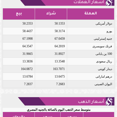
أسعار العملات
العملة
شراء
بيع
دولار أمريكى
50.1353
50.2353
يورو
58.3174
58.4437
جنيه إسترلينى
67.0459
67.1998
فرنك سويسرى
64.2019
64.3547
100 ين يابانى
31.8927
31.9665
ريال سعودى
13.3548
13.3836
دينار كويتى
163.7071
164.0872
درهم اماراتى
13.6475
13.6784
اليوان الصينى
7.2683
7.2837
أسعار الذهب
متوسط سعر الذهب اليوم بالصاغة بالجنيه المصري