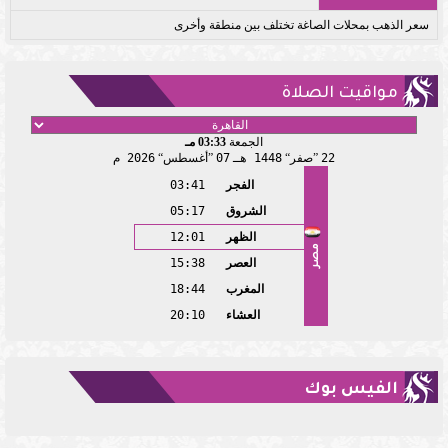
سعر الذهب بمحلات الصاغة تختلف بين منطقة وأخرى
مواقيت الصلاة
الجمعة
03:33 مـ
22
صفر
1448 هـ
07
أغسطس
2026 م
الفجر
03:41
الشروق
05:17
الظهر
12:01
مصر
العصر
15:38
المغرب
18:44
العشاء
20:10
الفيس بوك