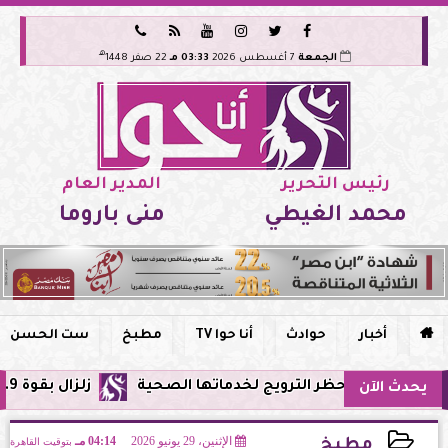






هـ
الجمعة
7 أغسطس 2026
03:33 مـ
22 صفر 1448
رئيس التحرير
المدير العام
محمد الغيطي
منى باروما

أخبار
حوادث
أنا حوا TV
مطبخ
ست الحسن
مصر وحظر الترويج لخدماتها الصحية
زلزال بقوة 5.9 ريختر يشعر به سكان القاهرة وعدة محافظات.. مركزه شرق البحر المتوسط
يحدث الآن
الإثنين، 29 يونيو 2026
04:14 مـ
بتوقيت القاهرة
مطبخ