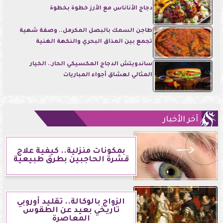
دجاج الأناناس مع الأرز خطوة بخطوة
طاجن السمك بالبصل المكرمل.. وصفة شهية
تجمع بين المذاق البحري والنكهة الغنية
ساندويتش الدجاج المكسيكي الحار.. الخيار
المثالي لعشاق أجواء المباريات
آخر الأخبار
بمكونات منزلية.. كيفية علاج
قشرة الحاجبين بطرق طبيعية
الزواج بالوكالة.. تقليد أوروبي
تاريخي بعيد عن الطقوس
المعاصرة