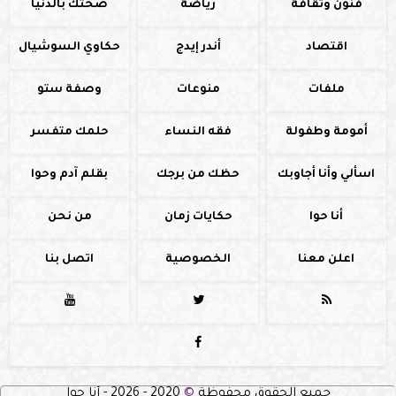
فنون وثقافة
رياضة
صحتك بالدنيا
اقتصاد
أندر إيدج
حكاوي السوشيال
ملفات
منوعات
وصفة ستو
أمومة وطفولة
فقه النساء
حلمك متفسر
اسألي وأنا أجاوبك
حظك من برجك
بقلم آدم وحوا
أنا حوا
حكايات زمان
من نحن
اعلن معنا
الخصوصية
اتصل بنا




جميع الحقوق محفوظة
©
2020 - 2026 - أنا حوا