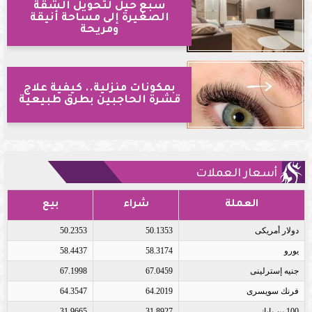
سبع حيل لتحويل الشقة
الصغيرة إلى مساحة أنيقة
ومريحة
بمكونات منزلية.. كيفية علاج
قشرة الحاجبين بطرق طبيعية
أسعار العملات
العملة
شراء
بيع
دولار أمريكى
50.1353
50.2353
يورو
58.3174
58.4437
جنيه إسترلينى
67.0459
67.1998
فرنك سويسرى
64.2019
64.3547
100 ين يابانى
31.8927
31.9665