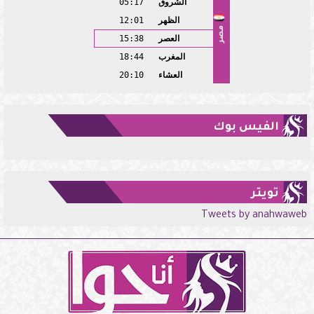
الشروق
05:17
الظهر
12:01
مصر
العصر
15:38
المغرب
18:44
العشاء
20:10
الفيس بوك
تويتر
Tweets by anahwaweb