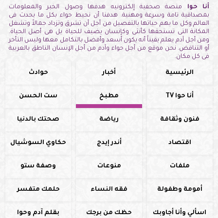
أنا حوا
منصة صحفية إلكترونيه هدفها وصول الخبر والمعلومات
بمصداقية تامة وسرعة ومهنية. هدفنا أن نحيط حواء بكل ما يحدث فى
العالم وكل ما يهم حياتها بالتفصيل من أجل أن تشرق وتزداد جمالاً وتشغل
المكانة التى تستحقها كأنثى وكإنسان يضيف للحياة بل هى أصل الحياة.
ومن أجل آدم يعلم يقيناً أنه يكون أسعد وأفضل بالتكامل معها وليس التأخر
أو التناقض. نحن موقع من أجل حواء وآدم من أجل الإنسان الناطق بالعربية
فى كل مكان.
الرئيسية
أخبار
حوادث
أنا حوا TV
مطبخ
ست الحسن
فنون وثقافة
رياضة
صحتك بالدنيا
اقتصاد
أندر إيدج
حكاوي السوشيال
ملفات
منوعات
وصفة ستو
أمومة وطفولة
فقه النساء
حلمك متفسر
اسألي وأنا أجاوبك
حظك من برجك
بقلم آدم وحوا