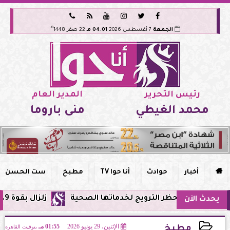






هـ
الجمعة
7 أغسطس 2026
04:01 مـ
22 صفر 1448
رئيس التحرير
المدير العام
محمد الغيطي
منى باروما

أخبار
حوادث
أنا حوا TV
مطبخ
ست الحسن
ي مصر وحظر الترويج لخدماتها الصحية
زلزال بقوة 5.9 ريختر يشعر به سكان القاهرة وعدة محافظات.. مركزه شرق البحر المتوسط
يحدث الآن
الإثنين، 29 يونيو 2026
01:55 مـ
بتوقيت القاهرة
مطبخ