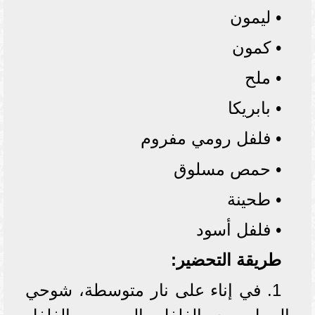
• ليمون
• كمون
• ملح
• بابريكا
• فلفل رومي مفروم
• حمص مسلوق
• طحينة
• فلفل أسود
طريقة التحضير:
1. في إناء على نار متوسطة، شوحي