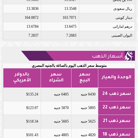
ريال سعودى
13.3548
13.3836
دينار كويتى
163.7071
164.0872
درهم اماراتى
13.6475
13.6784
اليوان الصينى
7.2683
7.2837
أسعار الذهب
متوسط سعر الذهب اليوم بالصاغة بالجنيه المصري
سعر
سعر
بالدولار
الوحدة والعيار
البيع
الشراء
الأمريكي
سعر ذهب 24
6430 جنيه
6405 جنيه
$135.24
سعر ذهب 22
5895 جنيه
5870 جنيه
$123.97
سعر ذهب 21
5625 جنيه
5605 جنيه
$118.34
سعر ذهب 18
4820 جنيه
4805 جنيه
$101.43