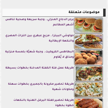
موضوعات متعلقة
برجر الدجاج المنزلي.. وجبة سريعة وصحية تنافس
أشهر المطاعم
حواوشي البيتزا.. مزيج عبقري بين التراث المصري
والنكهة الإيطالية
البطاطس الكروكيت.. وجبة شهيّة بلمسة منزلية
ومذاق لا يُقاوم
طريقة عمل فتة الكفتة المدخنة بخطوات بسيطة
طريقة تحضير مكرونة بالجمبري بخطوات سهلة
ومكونات شهية
طريقة تحضير كفتة البرغل الغنية بالنكهات
خطوة بخطوة