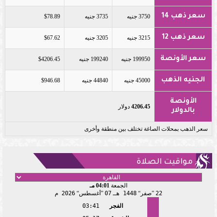
سعر ذهب 14
3750 جنيه
3735 جنيه
$78.89
سعر ذهب 12
3215 جنيه
3205 جنيه
$67.62
سعر الأونصة
199950 جنيه
199240 جنيه
$4206.45
الجنيه الذهب
45000 جنيه
44840 جنيه
$946.68
الأونصة
4206.45
دولار
بالدولار
سعر الذهب بمحلات الصاغة تختلف بين منطقة وأخرى
مواقيت الصلاة
الجمعة
04:01 مـ
22
صفر
1448 هـ
07
أغسطس
2026 م
الفجر
03:41