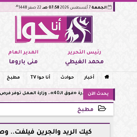
هـ
الجمعة
7 أغسطس 2026
07:58 صـ
22 صفر 1448
رئيس التحرير
المدير العام
محمد الغيطي
منى باروما

أخبار
حوادث
أنا حوا TV
مطبخ
مبادرة «فوق الـ40».. وزارة العمل توفر فرص توظيف لأصحاب الخبرات
يحدث الآن
مطبخ
2026-06-29 13:50:36
كيك الريد والجرين فيلفت.. 