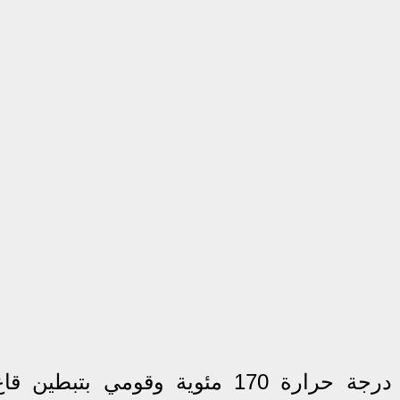
1. سخّني الفرن مسبقاً على درجة حرارة 170 مئوية وقومي بتبطين ق