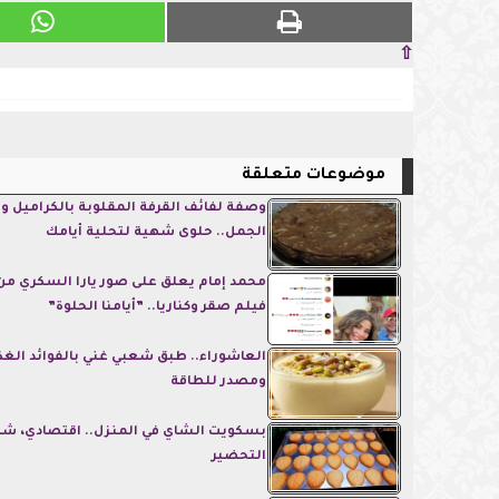
⇧
موضوعات متعلقة
وصفة لفائف القرفة المقلوبة بالكراميل و
الجمل.. حلوى شهية لتحلية أيامك
محمد إمام يعلق على صور يارا السكري من
فيلم صقر وكناريا.. ”أيامنا الحلوة”
العاشوراء.. طبق شعبي غني بالفوائد الغذ
ومصدر للطاقة
بسكويت الشاي في المنزل.. اقتصادي، 
التحضير