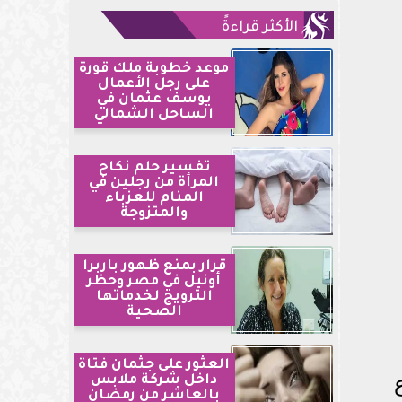
الأكثر قراءةً
موعد خطوبة ملك قورة
على رجل الأعمال
يوسف عثمان في
الساحل الشمالي
تفسير حلم نكاح
المرأة من رجلين في
المنام للعزباء
والمتزوجة
قرار بمنع ظهور باربرا
أونيل في مصر وحظر
الترويج لخدماتها
الصحية
العثور على جثمان فتاة
اع
داخل شركة ملابس
بالعاشر من رمضان