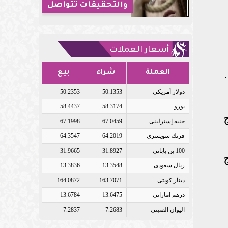
والتحقيقات تتواصل
أسعار العملات
العملة
شراء
بيع
دولار أمريكى
50.1353
50.2353
يورو
58.3174
58.4437
جنيه إسترلينى
67.0459
67.1998
فرنك سويسرى
64.2019
64.3547
100 ين يابانى
31.8927
31.9665
نضج
ريال سعودى
13.3548
13.3836
دينار كويتى
163.7071
164.0872
درهم اماراتى
13.6475
13.6784
اليوان الصينى
7.2683
7.2837