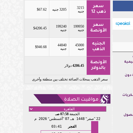
سعر
3215
3205 جنيه
$67.62
جنيه
ذهب 12
سعر
199240
199950
$4206.45
جنيه
جنيه
الأونصة
الجنيه
44840
45000
$946.68
جنيه
جنيه
الذهب
يمية
الأونصة
4206.45
دولار
بالدولار
 دون
سعر الذهب بمحلات الصاغة تختلف بين منطقة وأخرى
كريات
مواقيت الصلاة
الجمعة
07:58 صـ
حصول
22
صفر
1448 هـ
07
أغسطس
2026 م
الفجر
03:41