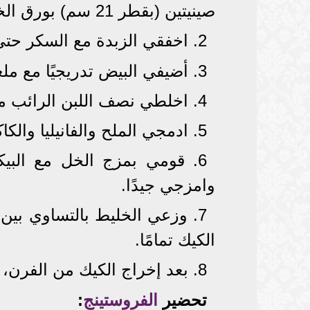
صينيتين (بقطر 21 سم) بورق الخبز.
2. اخفقي الزبدة مع السكر حتى يصبح القوام هشًا وكريميًا.
3. أضيفي البيض تدريجيًا مع ملعقة صغيرة من الدقيق لضمان تماسك الخليط.
4. اخلطي نصف اللبن الرائب مع خليط الدقيق، ثم أضيفي باقي اللبن بالتدريج.
5. ادمجي الملح والفانيليا والكاكاو المنخول وألوان الطعام مع الخليط.
6. قومي بمزج الخل مع البيك
وامزجي جيدًا.
الكيك تمامًا.
8. بعد إخراج الكيك من الفرن، اتركيه ليبرد كاملاً قبل إزالة ورق الخبز.
تحضير
الفروستينج
: