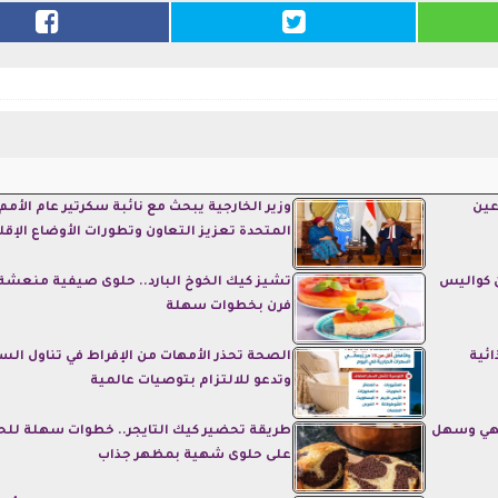
عين
وزير الخارجية يبحث مع نائبة سكرتير عام الأمم
المتحدة تعزيز التعاون وتطورات الأوضاع الإقل
 كواليس
تشيز كيك الخوخ البارد.. حلوى صيفية منعشة
فرن بخطوات سهلة
ائية
الصحة تحذر الأمهات من الإفراط في تناول الس
وتدعو للالتزام بتوصيات عالمية
شهي وسهل
طريقة تحضير كيك التايجر.. خطوات سهلة لل
على حلوى شهية بمظهر جذاب