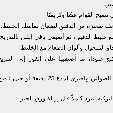
نج صودا، ثم أضيفيها على الفور إلى المزيج
7. وزعي الخليط بالتساوي بين الصواني واخبزي لمدة 25 دقيقة أو حتى ت