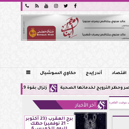






اقتصاد
أندر إيدج
حكاوي السوشيال

ج لخدماتها الصحية
زلزال بقوة 5.9 ريختر يشعر به سكان القاهرة وعدة محافظات.. مركزه شرق البحر المتوسط
بتوقيت القاهرة
آخر الأخبار
برج العقرب (23 أكتوبر
- 21 نوفمبر) حظك
اليوم الخميس 6