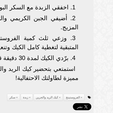
1. اخفقي الزبدة مع السكر البودرة جيدًا حتى يصبح الخليط ناعمًا.
2. أضيفي الجبن الكريمي وال
المزيج.
3. وزعي ثلث كمية الفروست
المتبقية لتغطية كامل الكيك وتن
4. برّدي الكيك لمدة 30 دقيقة قبل تقديمه للحصول على أفضل نكهة وقوام.
استمتعي بتحضير كيك الريد وال
مميزة لطاولتك الاحتفالية!
الفروستينج
كيك الريد والجرين
زبدة
سكر