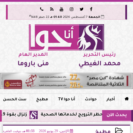






هـ
الجمعة
7 أغسطس 2026
01:40 مـ
22 صفر 1448
رئيس التحرير
المدير العام
محمد الغيطي
منى باروما

أخبار
حوادث
أنا حوا TV
مطبخ
ست الحسن
وحظر الترويج لخدماتها الصحية
زلزال بقوة 5.9 ريختر يشعر به سكان القاهرة وعدة محافظات.. مركزه شرق البحر المتوسط
يحدث الآن
الإثنين، 29 يونيو 2026
01:33 مـ
بتوقيت القاهرة
مطبخ