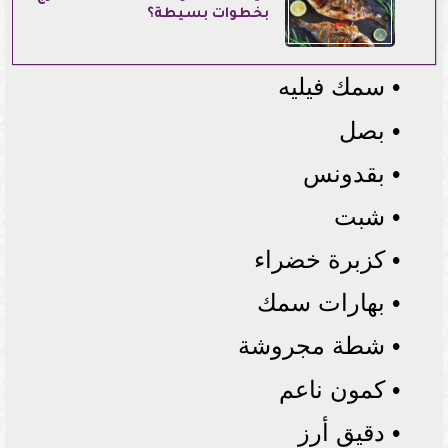
بخطوات بسيطة؟
• سمك فيليه
• بصل
• بقدونس
• شبت
• كزبرة خضراء
• بهارات سمك
• شطة مجروشة
• كمون ناعم
• دقيق أرز