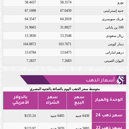
يورو
58.3174
58.4437
جنيه إسترلينى
67.0459
67.1998
فرنك سويسرى
64.2019
64.3547
100 ين يابانى
31.8927
31.9665
ريال سعودى
13.3548
13.3836
دينار كويتى
163.7071
164.0872
درهم اماراتى
13.6475
13.6784
اليوان الصينى
7.2683
7.2837
أسعار الذهب
متوسط سعر الذهب اليوم بالصاغة بالجنيه المصري
سعر
سعر
بالدولار
الوحدة والعيار
البيع
الشراء
الأمريكي
سعر ذهب 24
6430 جنيه
6405 جنيه
$135.24
سعر ذهب 22
5895 جنيه
5870 جنيه
$123.97