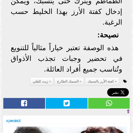
الطماطم ويُترك حتى يتسبك، ويُمكن
إدخال كفتة الأرز بهذا الخليط حسب
الرغبة.
نصيحة:
هذه الوصفة تعتبر خياراً مثالياً للتنويع
في تحضير وجبات تجذب الأذواق
وتُناسب جميع أفراد العائلة.
كفتة الأرز بالسمك
السمك الطازج
زيت للقلي
⇧