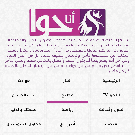
أنا حوا
منصة صحفية إلكترونيه هدفها وصول الخبر والمعلومات
بمصداقية تامة وسرعة ومهنية. هدفنا أن نحيط حواء بكل ما يحدث فى
العالم وكل ما يهم حياتها بالتفصيل من أجل أن تشرق وتزداد جمالاً وتشغل
المكانة التى تستحقها كأنثى وكإنسان يضيف للحياة بل هى أصل الحياة.
ومن أجل آدم يعلم يقيناً أنه يكون أسعد وأفضل بالتكامل معها وليس التأخر
أو التناقض. نحن موقع من أجل حواء وآدم من أجل الإنسان الناطق بالعربية
فى كل مكان.
الرئيسية
أخبار
حوادث
أنا حوا TV
مطبخ
ست الحسن
فنون وثقافة
رياضة
صحتك بالدنيا
اقتصاد
أندر إيدج
حكاوي السوشيال