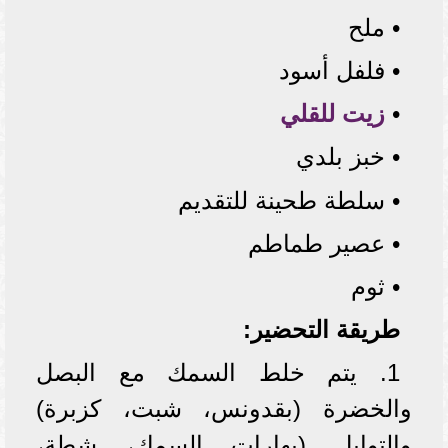
• ملح
• فلفل أسود
•
زيت للقلي
• خبز بلدي
• سلطة طحينة للتقديم
• عصير طماطم
• ثوم
طريقة التحضير:
1. يتم خلط السمك مع البصل
والخضرة (بقدونس، شبت، كزبرة)
والتوابل (بهارات السمك، شطة،