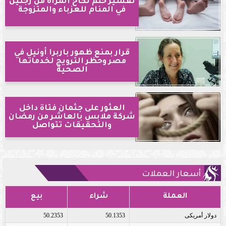
تفسير حلم نكاح المرأة من رجلين
في المنام للعزباء والمتزوجة
قرار بمنع ظهور باربرا أونيل في
مصر وحظر الترويج لخدماتها
الصحية
العثور على جثمان فتاة داخل
شركة ملابس بالعاشر من رمضان
والتحقيقات تتواصل
أسعار العملات
العملة
شراء
بيع
دولار أمريكى
50.1353
50.2353