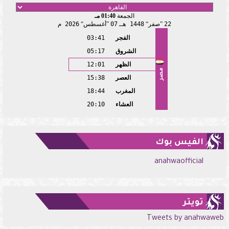
الجمعة
01:40 مـ
22
صفر
1448 هـ
07
أغسطس
2026 م
الفجر
03:41
الشروق
05:17
الظهر
12:01
مصر
العصر
15:38
المغرب
18:44
العشاء
20:10
الفيس بوك
anahwaofficial
تويتر
Tweets by anahwaweb