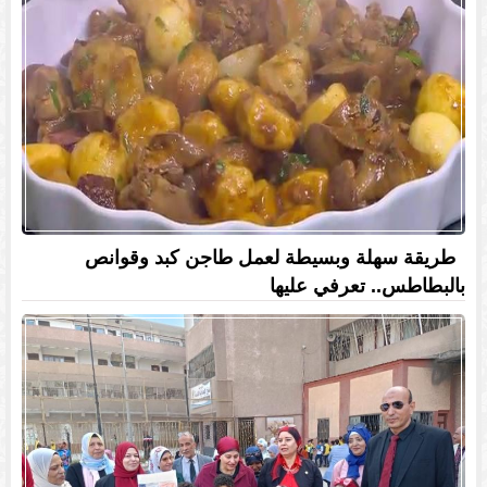
طريقة سهلة وبسيطة لعمل طاجن كبد وقوانص
بالبطاطس.. تعرفي عليها