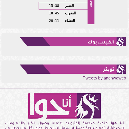
مصر
العصر
15:38
المغرب
18:45
العشاء
20:11
الفيس بوك
تويتر
Tweets by anahwaweb
أنا حوا
منصة صحفية إلكترونيه هدفها وصول الخبر والمعلومات
بمصداقية تامة وسرعة ومهنية. هدفنا أن نحيط حواء بكل ما يحدث فى