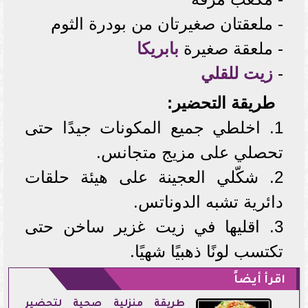
- ملعقتان صغيرتان من بودرة الثوم
- ملعقة صغيرة
بابريكا
-
زيت للقلي
طريقة التحضير:
1. اخلطي جميع المكونات جيدًا حتى
تحصلي على مزيج متجانس.
2. شكّلي العجينة على هيئة حلقات
دائرية تشبه الدوناتس.
3. اقليها في زيت غزير ساخن حتى
تكتسب لونًا ذهبيًا شهيًا.
اقرأ أيضاً
طريقة منزلية صحية لتحضير