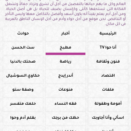
العالم وكل ما يهم حياتها بالتفصيل من أجل أن تشرق وتزداد جمالاً وتشغل
المكانة التى تستحقها كأنثى وكإنسان يضيف للحياة بل هى أصل الحياة.
ومن أجل آدم يعلم يقيناً أنه يكون أسعد وأفضل بالتكامل معها وليس التأخر
أو التناقض. نحن موقع من أجل حواء وآدم من أجل الإنسان الناطق بالعربية
فى كل مكان.
الرئيسية
أخبار
حوادث
أنا حوا TV
مطبخ
ست الحسن
فنون وثقافة
رياضة
صحتك بالدنيا
اقتصاد
أندر إيدج
حكاوي السوشيال
ملفات
منوعات
وصفة ستو
أمومة وطفولة
فقه النساء
حلمك متفسر
اسألي وأنا أجاوبك
حظك من برجك
بقلم آدم وحوا