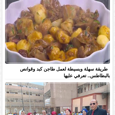
طريقة سهلة وبسيطة لعمل طاجن كبد وقوانص
بالبطاطس.. تعرفي عليها