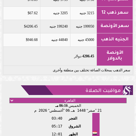
سعر ذهب 12
3215 جنيه
3205 جنيه
$67.62
سعر الأونصة
199950 جنيه
199240 جنيه
$4206.45
الجنيه الذهب
45000 جنيه
44840 جنيه
$946.68
الأونصة
4206.45
دولار
بالدولار
سعر الذهب بمحلات الصاغة تختلف بين منطقة وأخرى
مواقيت الصلاة
الخميس
06:16 مـ
21
صفر
1448 هـ
06
أغسطس
2026 م
الفجر
03:40
الشروق
05:17
الظهر
12:01