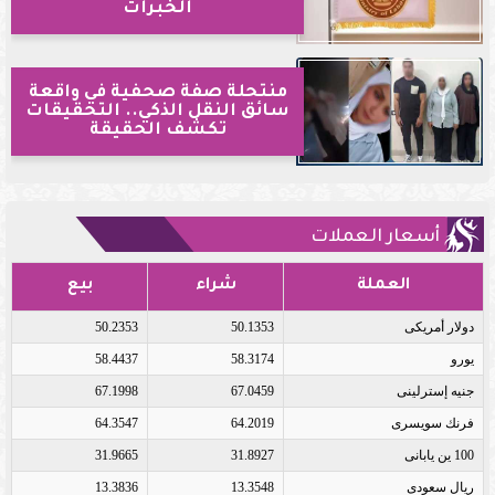
الخبرات
منتحلة صفة صحفية في واقعة
سائق النقل الذكي.. التحقيقات
تكشف الحقيقة
أسعار العملات
العملة
شراء
بيع
دولار أمريكى
50.1353
50.2353
يورو
58.3174
58.4437
جنيه إسترلينى
67.0459
67.1998
فرنك سويسرى
64.2019
64.3547
100 ين يابانى
31.8927
31.9665
ريال سعودى
13.3548
13.3836