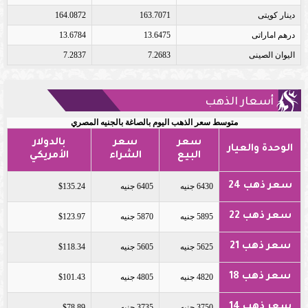
دينار كويتى
163.7071
164.0872
درهم اماراتى
13.6475
13.6784
اليوان الصينى
7.2683
7.2837
أسعار الذهب
متوسط سعر الذهب اليوم بالصاغة بالجنيه المصري
سعر
سعر
بالدولار
الوحدة والعيار
البيع
الشراء
الأمريكي
سعر ذهب 24
6430 جنيه
6405 جنيه
$135.24
سعر ذهب 22
5895 جنيه
5870 جنيه
$123.97
سعر ذهب 21
5625 جنيه
5605 جنيه
$118.34
سعر ذهب 18
4820 جنيه
4805 جنيه
$101.43
سعر ذهب 14
3750 جنيه
3735 جنيه
$78.89