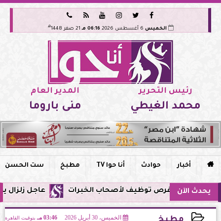






هـ
الخميس
6 أغسطس 2026
06:16 مـ
21 صفر 1448
رئيس التحرير
المدير العام
محمد الغيطي
منى باروما

أخبار
حوادث
أنا حوا TV
مطبخ
ست الحسن
عاجل زلزال يشعر به سكان مصر فجر اليوم الإث
يحدث الآن
الخميس، 30 أبريل 2026
03:46 مـ
بتوقيت القاهرة
مطبخ