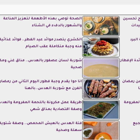
غذية.. فيتامين C مفتاح تحسين
الصحة توصي بهذه الأطعمة لتعزيز المناعة
يدات
والشعور بالدفء في الشتاء
البرد
الكشري يتصدر موائد عيد الفطر.. فوائد غذائي
منه وجبة متكاملة عقب الصيام
ة الإفطار
شوربة لسان عصفور بالعدس.. مذاق غني ومك
صحية
من رمضان
انا حوا يقدم وجبة فطور اليوم الثاني من رمضان
الفرن مع شوربة العدس..بالهنا
المفرومة
طريقة عمل مكرونة باللحمة المفرومة والعد
وصفة اقتصادية بمذاق شهي
جيع
فتة العدس بالعيش المحمص.. وصفة شتوية
سهلة وصحية