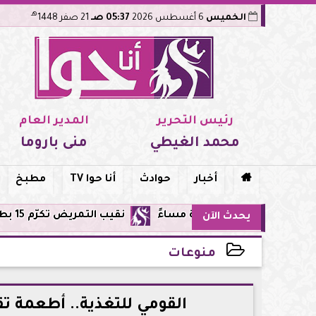
هـ
الخميس
6 أغسطس 2026
05:37 صـ
21 صفر 1448
رئيس التحرير
المدير العام
محمد الغيطي
منى باروما

أخبار
حوادث
أنا حوا TV
مطبخ
نقيب التمريض تكرّم 15 بطلة من طاقم مستشفى أورام مدينة نصر لإنقاذهن المرضى من حريق مروع.. تفاصيل الموقف البطولي
يحدث الآن
منوعات
2026-06-04 17:14:19
القومي للتغذية.. أطعمة ت