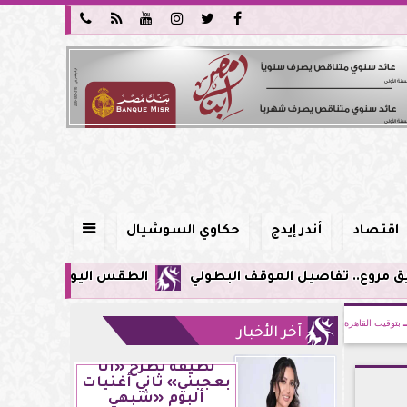






اقتصاد
أندر إيدج
حكاوي السوشيال

الطقس اليوم في مصر.. ذروة الموجة شديدة ا
بتوقيت القاهرة
آخر الأخبار
لطيفة تطرح «أنا
بعجبني» ثاني أغنيات
ألبوم «شبهي