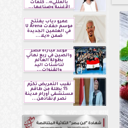
بالمللي».. كلمات
الأغنية وصناعها...
عمرو دياب يفتتح
موسم حفلات U Arena
في العلمين الجديدة
ضمن «يلا...
موعد مباراة مصر
والصين في ربع نهائي
بطولة العالم
لناشئات اليد
والقنوات...
نقيب التمريض تكرّم
15 بطلة من طاقم
مستشفى أورام مدينة
نصر لإنقاذهن...