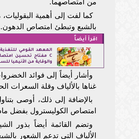
من امتصاصهما.
كما لفت إلى أهمية البقوليات، 
بالشبع وتبطئ امتصاص الدهون.
اقرأ أيضاً
المعهد القومي للتغذية.
C مفتاح تحسين امتصا
والوقاية من الأنيميا للس
وأشار أيضاً إلى فوائد الخضروات
غناها بالألياف وقلة السعرات الح
بالإضافة إلى ذلك، أوصى بتناو
امتصاص الكوليسترول بفضل مادة 
وتضم القائمة أيضاً بذور الش
الألياف التي تدعم الشعور بالش