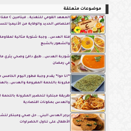
موضوعات متعلقة
المعهد القومي للت
امتصاص الحديد والوقاية من الأنيميا للس
فتة العدس.. وجبة شتوية مثالية لمقاومة 
والشعور بالشبع
شوربة العدس.. طبق دافئ وصحي يثري مائد
في رمضان
”انا حوا” يقدم وجبة فطور اليوم الخامس 
مكرونة باللحمة المفرومة والعدس..بالهنا
طريقة مبتكرة لتحضير المكرونة باللحمة 
والعدس بمكونات اقتصادية
برجر العدس البني.. حل صحي ومبتكر لتش
الأطفال على تناول الخضراوات