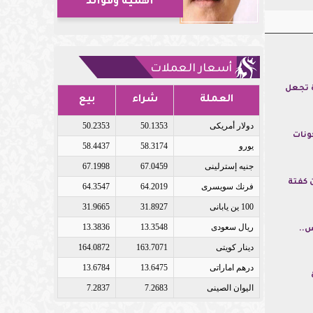
أهمية وفوائد
أسعار العملات
ة تجعل
العملة
شراء
بيع
دولار أمريكى
50.1353
50.2353
ونات
يورو
58.3174
58.4437
جنيه إسترلينى
67.0459
67.1998
 كفتة
فرنك سويسرى
64.2019
64.3547
100 ين يابانى
31.8927
31.9665
ريال سعودى
13.3548
13.3836
س..
دينار كويتى
163.7071
164.0872
درهم اماراتى
13.6475
13.6784
اليوان الصينى
7.2683
7.2837