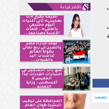
الأكثر قراءةً
لطيفة تطرح «أنا
بعجبني» ثاني أغنيات
ألبوم «شبهي
بالمللي».. كلمات
الأغنية وصناعها...
موعد مباراة مصر
والصين في ربع نهائي
بطولة العالم
لناشئات اليد
والقنوات...
غلق باب التسجيل في
اختبارات القدرات غدًا
الخميس 6
أغسطس.. وزارة
التعليم...
المحافظة على ترطيب
البشرة طوال العام..