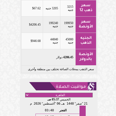
سعر
3215
3205 جنيه
$67.62
جنيه
ذهب 12
سعر
199240
199950
$4206.45
جنيه
جنيه
الأونصة
الجنيه
44840
45000
$946.68
جنيه
جنيه
الذهب
الأونصة
4206.45
دولار
بالدولار
سعر الذهب بمحلات الصاغة تختلف بين منطقة وأخرى
مواقيت الصلاة
الخميس
05:37 صـ
21
صفر
1448 هـ
06
أغسطس
2026 م
الفجر
03:40