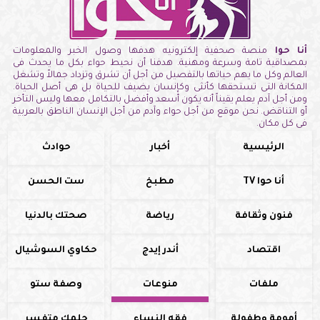
أنا حوا
منصة صحفية إلكترونيه هدفها وصول الخبر والمعلومات
بمصداقية تامة وسرعة ومهنية. هدفنا أن نحيط حواء بكل ما يحدث فى
العالم وكل ما يهم حياتها بالتفصيل من أجل أن تشرق وتزداد جمالاً وتشغل
المكانة التى تستحقها كأنثى وكإنسان يضيف للحياة بل هى أصل الحياة.
ومن أجل آدم يعلم يقيناً أنه يكون أسعد وأفضل بالتكامل معها وليس التأخر
أو التناقض. نحن موقع من أجل حواء وآدم من أجل الإنسان الناطق بالعربية
فى كل مكان.
الرئيسية
أخبار
حوادث
أنا حوا TV
مطبخ
ست الحسن
فنون وثقافة
رياضة
صحتك بالدنيا
اقتصاد
أندر إيدج
حكاوي السوشيال
ملفات
منوعات
وصفة ستو
أمومة وطفولة
فقه النساء
حلمك متفسر