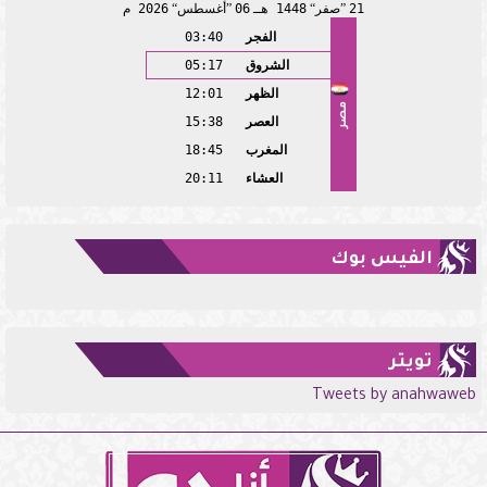
21
صفر
1448 هـ
06
أغسطس
2026 م
الفجر
03:40
الشروق
05:17
الظهر
12:01
مصر
العصر
15:38
المغرب
18:45
العشاء
20:11
الفيس بوك
تويتر
Tweets by anahwaweb