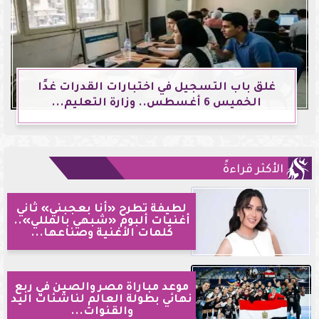
غلق باب التسجيل في اختبارات القدرات غدًا
الخميس 6 أغسطس.. وزارة التعليم...
الأكثر قراءةً
لطيفة تطرح «أنا بعجبني» ثاني
أغنيات ألبوم «شبهي بالمللي»..
كلمات الأغنية وصناعها...
موعد مباراة مصر والصين في ربع
نهائي بطولة العالم لناشئات اليد
والقنوات...