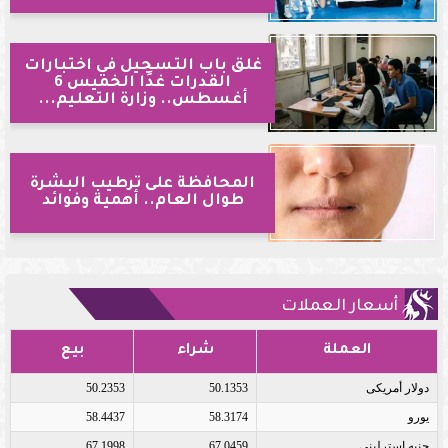
غلق باب التسجيل في اختبارات
القدرات غدًا الخميس 6
أغسطس.. وزارة التعليم...
المحافظة على ترطيب البشرة
طوال العام.. أهمية وفوائد
أسعار العملات
العملة
شراء
بيع
دولار أمريكى
50.1353
50.2353
يورو
58.3174
58.4437
جنيه إسترلينى
67.0459
67.1998