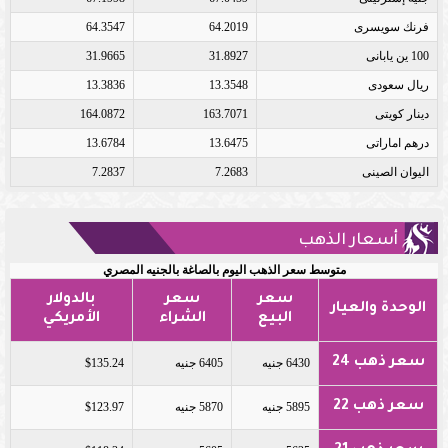
فرنك سويسرى
64.2019
64.3547
100 ين يابانى
31.8927
31.9665
ريال سعودى
13.3548
13.3836
دينار كويتى
163.7071
164.0872
درهم اماراتى
13.6475
13.6784
اليوان الصينى
7.2683
7.2837
أسعار الذهب
متوسط سعر الذهب اليوم بالصاغة بالجنيه المصري
سعر
سعر
بالدولار
الوحدة والعيار
البيع
الشراء
الأمريكي
سعر ذهب 24
6430 جنيه
6405 جنيه
$135.24
سعر ذهب 22
5895 جنيه
5870 جنيه
$123.97