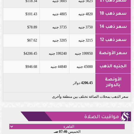
سعر ذهب 21
5625 جنيه
5605 جنيه
$118.34
سعر ذهب 18
4820 جنيه
4805 جنيه
$101.43
سعر ذهب 14
3750 جنيه
3735 جنيه
$78.89
سعر ذهب 12
3215 جنيه
3205 جنيه
$67.62
سعر الأونصة
199950 جنيه
199240 جنيه
$4206.45
الجنيه الذهب
45000 جنيه
44840 جنيه
$946.68
الأونصة
4206.45
دولار
بالدولار
سعر الذهب بمحلات الصاغة تختلف بين منطقة وأخرى
مواقيت الصلاة
الخميس
07:46 صـ