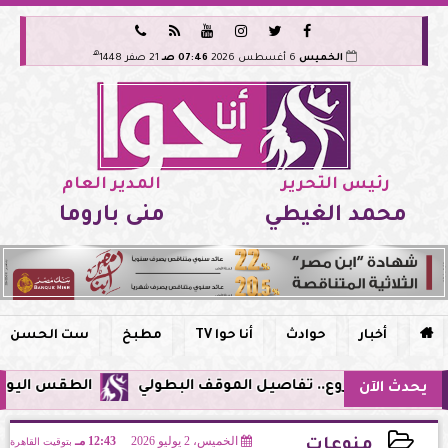






هـ
الخميس
6 أغسطس 2026
07:46 صـ
21 صفر 1448
رئيس التحرير
المدير العام
محمد الغيطي
منى باروما

أخبار
حوادث
أنا حوا TV
مطبخ
ست الحسن
الطقس اليوم في مصر.. ذر
يحدث الآن
الخميس، 2 يوليو 2026
12:43 مـ
بتوقيت القاهرة
منوعات