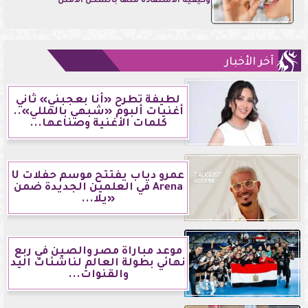
وكيفية الاستفادة منها بالشكل الأمثل
آخر الأخبار
لطيفة تطرح «أنا بعجبني» ثاني
أغنيات ألبوم «شبهي بالمللي»..
كلمات الأغنية وصناعها...
عمرو دياب يفتتح موسم حفلات U
Arena في العلمين الجديدة ضمن
«يلا...
موعد مباراة مصر والصين في ربع
نهائي بطولة العالم لناشئات اليد
والقنوات...