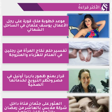
الأكثر قراءةً
موعد خطوبة ملك قورة على رجل
الأعمال يوسف عثمان في الساحل
الشمالي
تفسير حلم نكاح المرأة من رجلين
في المنام للعزباء والمتزوجة
قرار بمنع ظهور باربرا أونيل في
مصر وحظر الترويج لخدماتها
الصحية
العثور على جثمان فتاة داخل
شركة ملابس بالعاشر من رمضان