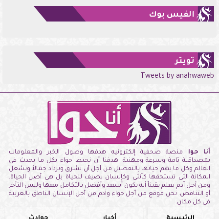
الفيس بوك
تويتر
Tweets by anahwaweb
أنا حوا
منصة صحفية إلكترونيه هدفها وصول الخبر والمعلومات
بمصداقية تامة وسرعة ومهنية. هدفنا أن نحيط حواء بكل ما يحدث فى
العالم وكل ما يهم حياتها بالتفصيل من أجل أن تشرق وتزداد جمالاً وتشغل
المكانة التى تستحقها كأنثى وكإنسان يضيف للحياة بل هى أصل الحياة.
ومن أجل آدم يعلم يقيناً أنه يكون أسعد وأفضل بالتكامل معها وليس التأخر
أو التناقض. نحن موقع من أجل حواء وآدم من أجل الإنسان الناطق بالعربية
فى كل مكان.
الرئيسية
أخبار
حوادث