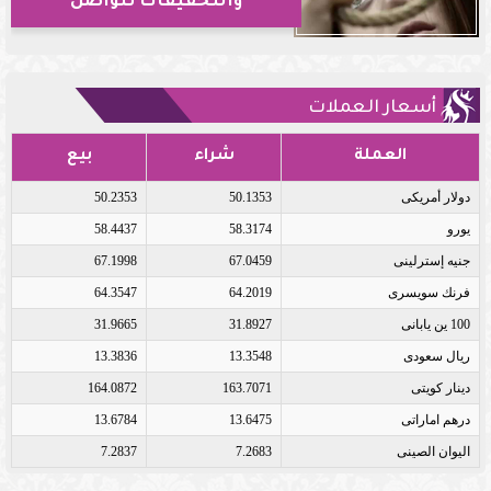
والتحقيقات تتواصل
أسعار العملات
العملة
شراء
بيع
دولار أمريكى
50.1353
50.2353
يورو
58.3174
58.4437
جنيه إسترلينى
67.0459
67.1998
فرنك سويسرى
64.2019
64.3547
100 ين يابانى
31.8927
31.9665
ريال سعودى
13.3548
13.3836
دينار كويتى
163.7071
164.0872
درهم اماراتى
13.6475
13.6784
اليوان الصينى
7.2683
7.2837