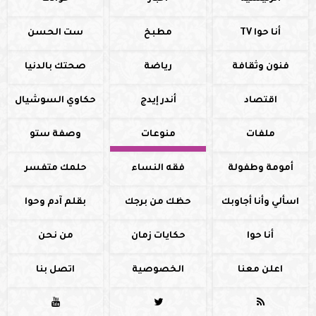
أنا حوا TV
مطبخ
ست الحسن
فنون وثقافة
رياضة
صحتك بالدنيا
اقتصاد
أندر إيدج
حكاوي السوشيال
ملفات
منوعات
وصفة ستو
أمومة وطفولة
فقه النساء
حلمك متفسر
اسألي وأنا أجاوبك
حظك من برجك
بقلم آدم وحوا
أنا حوا
حكايات زمان
من نحن
اعلن معنا
الخصوصية
اتصل بنا


