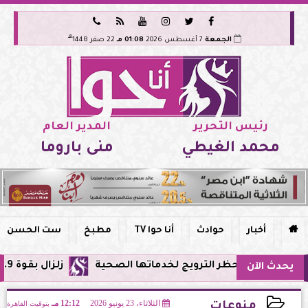






هـ
الجمعة
7 أغسطس 2026
01:08 مـ
22 صفر 1448
رئيس التحرير
المدير العام
محمد الغيطي
منى باروما

أخبار
حوادث
أنا حوا TV
مطبخ
ست الحسن
مصر وحظر الترويج لخدماتها الصحية
زلزال بقوة 5.9 ريختر يشعر به سكان القاهرة وعدة محافظات.. مركزه شرق البحر المتوسط
يحدث الآن
الثلاثاء، 23 يونيو 2026
12:12 مـ
بتوقيت القاهرة
منوعات