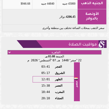
الجنيه الذهب
45000 جنيه
44840 جنيه
$946.68
الأونصة
4206.45
دولار
بالدولار
سعر الذهب بمحلات الصاغة تختلف بين منطقة وأخرى
مواقيت الصلاة
الجمعة
01:08 مـ
22
صفر
1448 هـ
07
أغسطس
2026 م
الفجر
03:41
الشروق
05:17
الظهر
12:01
مصر
العصر
15:38
المغرب
18:44
العشاء
20:10