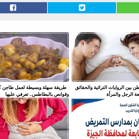
ن بين الروايات التراثية والحقائق
طريقة سهلة وبسيطة لعمل طاجن ك
عة الرجل والمرأة
وقوانص بالبطاطس.. تعرفي عليها