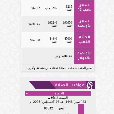
سعر
3215
3205 جنيه
$67.62
جنيه
ذهب 12
سعر
199240
199950
$4206.45
جنيه
جنيه
الأونصة
الجنيه
44840
45000
$946.68
جنيه
جنيه
الذهب
الأونصة
4206.45
دولار
بالدولار
سعر الذهب بمحلات الصاغة تختلف بين منطقة وأخرى
مواقيت الصلاة
السبت
05:14 مـ
23
صفر
1448 هـ
08
أغسطس
2026 م
الفجر
03:42