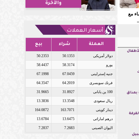
والآخرة
اء مع
.
أسعار العملات
العملة
شراء
بيع
أطفال
دولار أمريكى
50.1353
50.2353
يورو
58.3174
58.4437
جنيه إسترلينى
67.0459
67.1998
فرنك سويسرى
64.2019
64.3547
100 ين يابانى
31.8927
31.9665
 بمذاق
ريال سعودى
13.3548
13.3836
دينار كويتى
163.7071
164.0872
قرفة
درهم اماراتى
13.6475
13.6784
اليوان الصينى
7.2683
7.2837
بيل