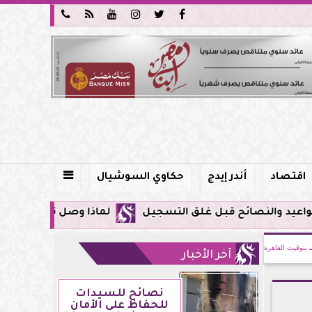






اقتصاد
أندر إيدج
حكاوي السوشيال

لماذا وصل تنبيه زلزال جوجل في مصر اليوم لأول مرة؟.. ك
بتوقيت القاهرة
آخر الأخبار
نصائح للسيدات
للحفاظ على الأمان