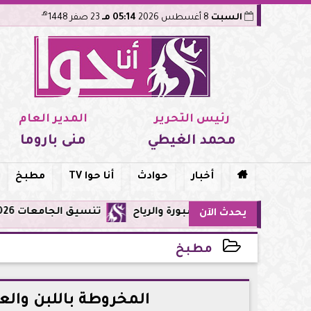
هـ
السبت
8 أغسطس 2026
05:14 مـ
23 صفر 1448
رئيس التحرير
المدير العام
محمد الغيطي
منى باروما

أخبار
حوادث
أنا حوا TV
مطبخ
تنسيق الجامعات 2026: تعديل الرغبات متاح حتى الأحد 9 أغسطس.. اعرف القواعد والمواعيد والنصائح قبل غلق التسجيل
يحدث الآن
مطبخ
2026-05-10 16:07:28
المخروطة باللبن وال