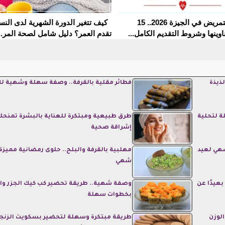
مدارس التمريض في الجيزة 2026.. 15
كيف تتغير الدورة الشهرية لدى النس
وينها وشروط التقديم الكامل...
تقدم العمر؟ دليل شامل لصحة المر..
ذيذة
فطائر مقلية بالقرفة.. وصفة سهلة وشهية لل
ة لتحلية
طرق طبيعية ومبتكرة للعناية بالبشرة تمنحك
إشراقة صحية
هي لعيد
مهلبية بالقرفة والبلح.. حلوى رمضانية مميزة
شهي
عيدًا عن
وصفة شهية.. طريقة تحضير كب كيك الجزر وال
بخطوات سهلة
لوزن
طريقة مبتكرة وسهلة لتحضير بسكويت الزنج