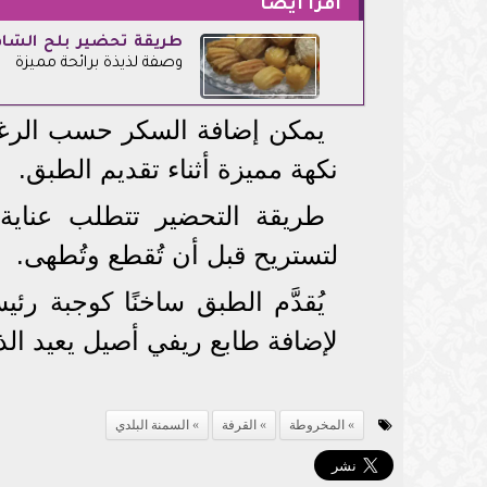
اقرأ أيضاً
طريقة تحضير بلح الشام
وصفة لذيذة برائحة مميزة
يمكن إضافة السكر حسب الرغبة،
نكهة مميزة أثناء تقديم الطبق.
طريقة التحضير تتطلب عناية ب
لتستريح قبل أن تُقطع وتُطهى.
يُقدَّم الطبق ساخنًا كوجبة 
لإضافة طابع ريفي أصيل يعيد الذ
المخروطة
القرفة
السمنة البلدي