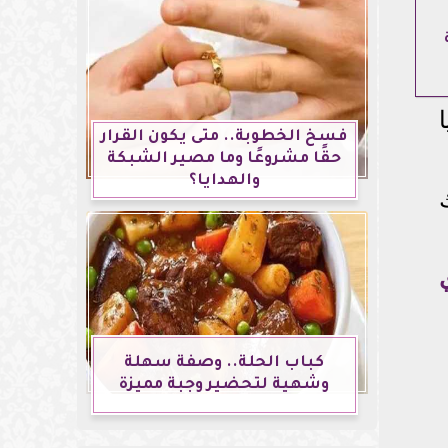
فسخ الخطوبة.. متى يكون القرار
حقًا مشروعًا وما مصير الشبكة
والهدايا؟
كباب الحلة.. وصفة سهلة
وشهية لتحضير وجبة مميزة