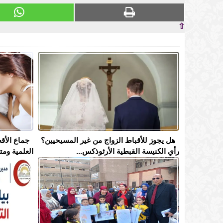
⇧
هل يجوز للأقباط الزواج من غير المسيحيين؟
جماع الأقط
رأي الكنيسة القبطية الأرثوذكس...
العلمية ومت