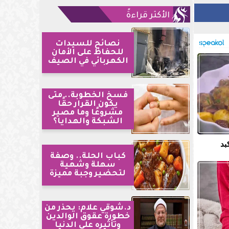
الأكثر قراءةً
نصائح للسيدات
للحفاظ على الأمان
الكهربائي في الصيف
فسخ الخطوبة.. متى
يكون القرار حقًا
مشروعًا وما مصير
الشبكة والهدايا؟
بد
كباب الحلة.. وصفة
سهلة وشهية
لتحضير وجبة مميزة
د.شوقي علام: يحذر من
خطورة عقوق الوالدين
وتأثيره على الدنيا