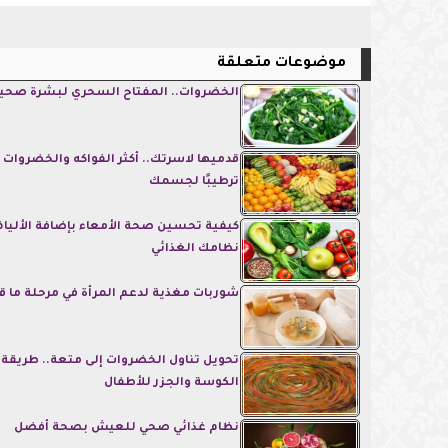
موضوعات متعلقة
الخضروات.. المفتاح السحري لبشرة صحي
قدميها لاسرتك.. أكثر الفواكه والخضروات
ترطيبًا لجسمك
كيفية تحسين صحة الأمعاء بإضافة الألياف
نظامك الغذائي
شوربات مغذية لدعم المرأة في مرحلة ما قب
تحويل تناول الخضروات إلى متعة.. طريقة 
الكوسة والجزر للأطفال
نظام غذائي صحي للعيش بصحة أفضل