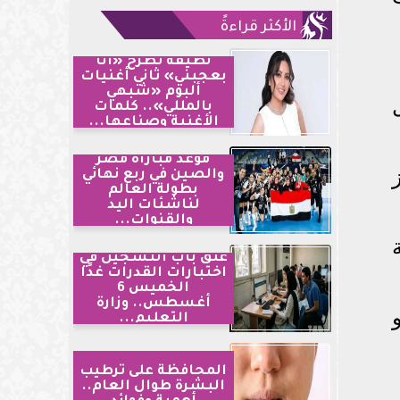
الأكثر قراءةً
لطيفة تطرح «أنا
بعجبني» ثاني أغنيات
ألبوم «شبهي
بالمللي».. كلمات
الأغنية وصناعها...
موعد مباراة مصر
والصين في ربع نهائي
بطولة العالم
لناشئات اليد
والقنوات...
ة
غلق باب التسجيل في
اختبارات القدرات غدًا
الخميس 6
أغسطس.. وزارة
التعليم...
المحافظة على ترطيب
البشرة طوال العام..