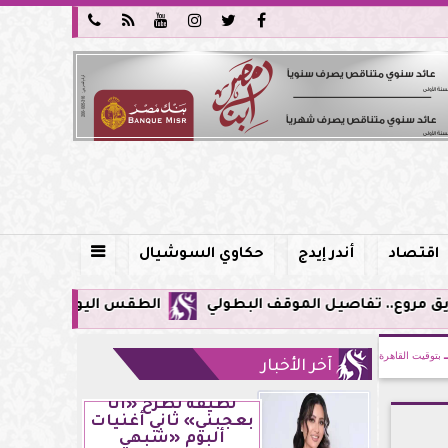






اقتصاد
أندر إيدج
حكاوي السوشيال

الطقس اليوم في مصر.. ذروة الموجة شديدة 
بتوقيت القاهرة
آخر الأخبار
لطيفة تطرح «أنا
بعجبني» ثاني أغنيات
ألبوم «شبهي