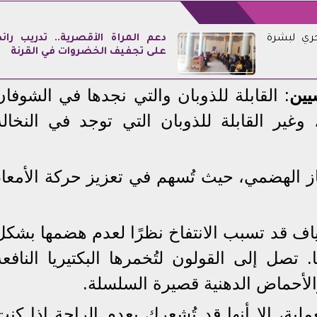
حري لبشرة
دعم المرأة الأقصرية.. تدريب رائد
على تجفيف الخضروات في القرنة
يين
: القابلة للذوبان والتي نجدها في الشوفان
 وغير القابلة للذوبان التي توجد في النخالة
از الهضمي، حيث تُسهم في تعزيز حركة الأمعاء
لياف قد تسبب الانتفاخ نظرًا لعدم هضمها بشكل
. تصل إلى القولون لتُخمرها البكتيريا النافعة
والأحماض الدهنية قصيرة السلسلة.
ية، إلا أنها قد تُشعرك بعدم الراحة إذا كنت