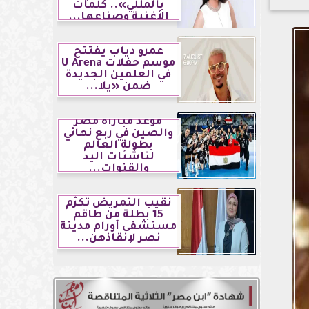
بالمللي».. كلمات
الأغنية وصناعها...
عمرو دياب يفتتح
موسم حفلات U Arena
في العلمين الجديدة
ضمن «يلا...
موعد مباراة مصر
والصين في ربع نهائي
بطولة العالم
لناشئات اليد
والقنوات...
نقيب التمريض تكرّم
15 بطلة من طاقم
مستشفى أورام مدينة
نصر لإنقاذهن...