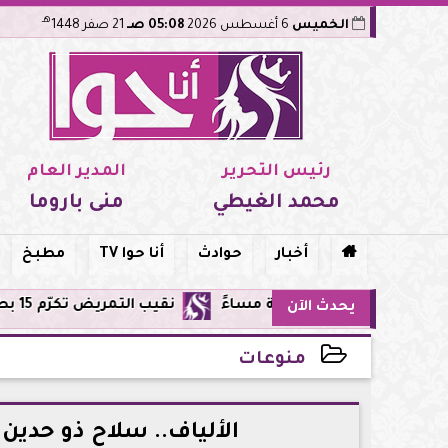
هـ
الخميس
6 أغسطس 2026
05:08 صـ
21 صفر 1448
رئيس التحرير
المدير العام
محمد الغيطي
منى باروما

أخبار
حوادث
أنا حوا TV
مطبخ
نقيب التمريض تكرّم 15 بطلة من طاقم مستشفى أورام مدينة نصر لإنقاذهن المرضى من حريق مروع.. تفاصيل الموقف البطولي
يحدث الآن
منوعات
2025-05-10 13:41:01
الألياف.. سلاح ذو حدين