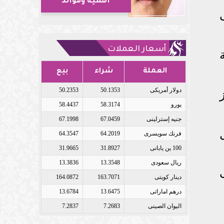
أهمية وفوائد
أسعار العملات
العملة
شراء
بيع
دولار أمريكى
50.1353
50.2353
يورو
58.3174
58.4437
جنيه إسترلينى
67.0459
67.1998
فرنك سويسرى
64.2019
64.3547
100 ين يابانى
31.8927
31.9665
ريال سعودى
13.3548
13.3836
دينار كويتى
163.7071
164.0872
درهم اماراتى
13.6475
13.6784
اليوان الصينى
7.2683
7.2837