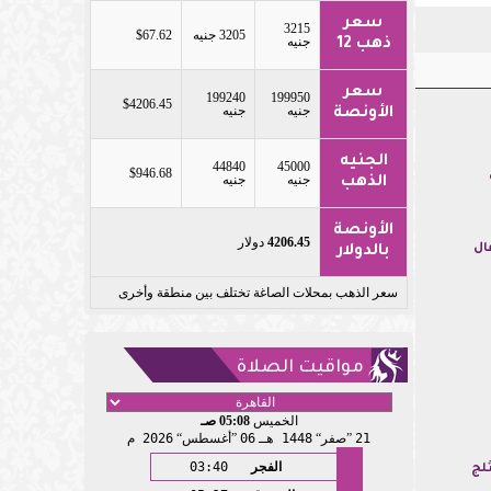
سعر
3215
3205 جنيه
$67.62
جنيه
ذهب 12
سعر
199240
199950
$4206.45
جنيه
جنيه
الأونصة
الجنيه
44840
45000
$946.68
جنيه
جنيه
الذهب
الأونصة
4206.45
دولار
ال
بالدولار
سعر الذهب بمحلات الصاغة تختلف بين منطقة وأخرى
مواقيت الصلاة
الخميس
05:08 صـ
21
صفر
1448 هـ
06
أغسطس
2026 م
الفجر
03:40
لج