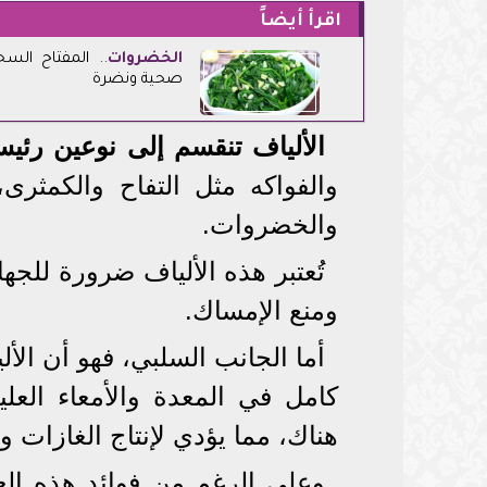
اقرأ أيضاً
الخضروات
.. المفتاح الس
صحية ونضرة
الألياف تنقسم إلى نوعين رئيس
والفواكه مثل التفاح والكمثرى،
والخضروات.
تُعتبر هذه الألياف ضرورة للجه
ومنع الإمساك.
أما الجانب السلبي، فهو أن الأ
كامل في المعدة والأمعاء العليا
هناك، مما يؤدي لإنتاج الغازات 
وعلى الرغم من فوائد هذه العمل