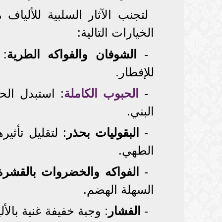
لتجنب الآثار السلبية للألياف
الخيارات التالية:
-
الشوفان والفواكه الطرية
: 
للإفطار.
-
الحبوب الكاملة
: استبدل الح
البني.
-
البقوليات بحذر
: لتقليل تأثير
الطهي.
-
الفواكه والخضروات بالقشرة
السهلة الهضم.
-
الفشار
: وجبة خفيفة غنية بالأ