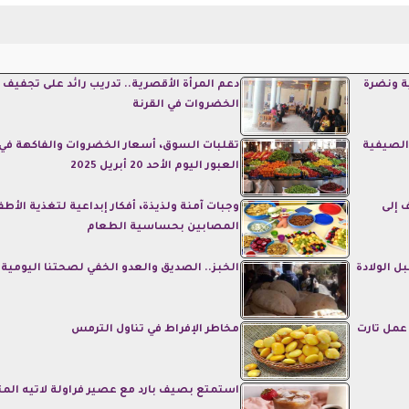
ة ونضرة
دعم المرأة الأقصرية.. تدريب رائد على تجفيف
الخضروات في القرنة
 الصيفية
تقلبات السوق، أسعار الخضروات والفاكهة في
العبور اليوم الأحد 20 أبريل 2025
 إلى
وجبات آمنة ولذيذة، أفكار إبداعية لتغذية الأطف
المصابين بحساسية الطعام
ل الولادة
الخبز.. الصديق والعدو الخفي لصحتنا اليومية
عمل تارت
مخاطر الإفراط في تناول الترمس
استمتع بصيف بارد مع عصير فراولة لاتيه المث