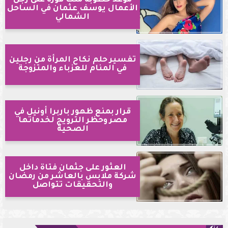
موعد خطوبة ملك قورة على رجل
الأعمال يوسف عثمان في الساحل
الشمالي
تفسير حلم نكاح المرأة من رجلين
في المنام للعزباء والمتزوجة
قرار بمنع ظهور باربرا أونيل في
مصر وحظر الترويج لخدماتها
الصحية
العثور على جثمان فتاة داخل
شركة ملابس بالعاشر من رمضان
والتحقيقات تتواصل