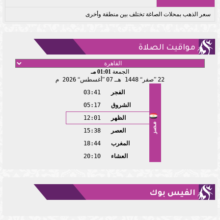
سعر الذهب بمحلات الصاغة تختلف بين منطقة وأخرى
مواقيت الصلاة
الجمعة
01:01 مـ
22
صفر
1448 هـ
07
أغسطس
2026 م
الفجر
03:41
الشروق
05:17
الظهر
12:01
مصر
العصر
15:38
المغرب
18:44
العشاء
20:10
الفيس بوك