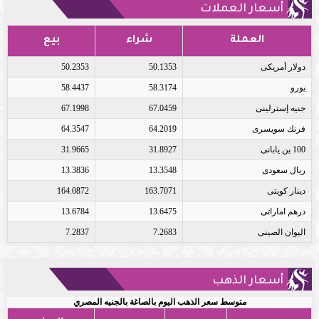
أسعار العملات
العملة
شراء
بيع
دولار أمريكى
50.1353
50.2353
يورو
58.3174
58.4437
جنيه إسترلينى
67.0459
67.1998
فرنك سويسرى
64.2019
64.3547
100 ين يابانى
31.8927
31.9665
ريال سعودى
13.3548
13.3836
دينار كويتى
163.7071
164.0872
درهم اماراتى
13.6475
13.6784
اليوان الصينى
7.2683
7.2837
أسعار الذهب
متوسط سعر الذهب اليوم بالصاغة بالجنيه المصري