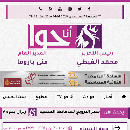






هـ
الجمعة
7 أغسطس 2026
01:01 مـ
22 صفر 1448
رئيس التحرير
المدير العام
محمد الغيطي
منى باروما

أخبار
حوادث
أنا حوا TV
مطبخ
ست الحسن
 مصر وحظر الترويج لخدماتها الصحية
زلزال بقوة 5.9 ريختر يشعر به سكان القاهرة وعدة محافظات.. مركزه شرق البحر المتوسط
يحدث الآن
الثلاثاء، 23 يونيو 2026
12:29 مـ
بتوقيت القاهرة
فقه النساء