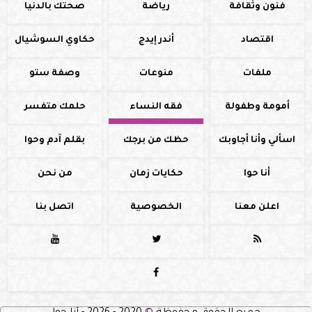
فنون وثقافة
رياضة
صحتك بالدنيا
اقتصاد
أندر إيدج
حكاوي السوشيال
ملفات
منوعات
وصفة ستو
أمومة وطفولة
فقه النساء
حلمك متفسر
اسألي وأنا أجاوبك
حظك من برجك
بقلم آدم وحوا
أنا حوا
حكايات زمان
من نحن
اعلن معنا
الخصوصية
اتصل بنا



