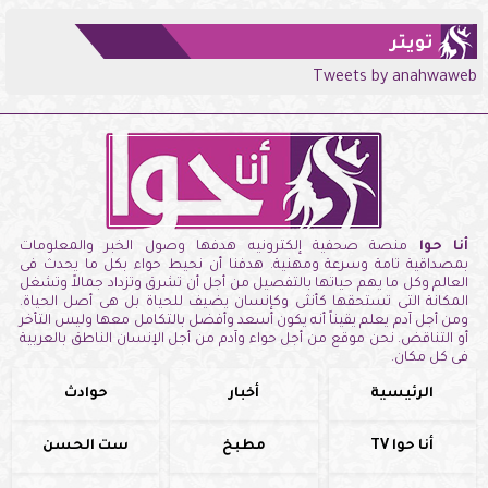
تويتر
Tweets by anahwaweb
أنا حوا
منصة صحفية إلكترونيه هدفها وصول الخبر والمعلومات
بمصداقية تامة وسرعة ومهنية. هدفنا أن نحيط حواء بكل ما يحدث فى
العالم وكل ما يهم حياتها بالتفصيل من أجل أن تشرق وتزداد جمالاً وتشغل
المكانة التى تستحقها كأنثى وكإنسان يضيف للحياة بل هى أصل الحياة.
ومن أجل آدم يعلم يقيناً أنه يكون أسعد وأفضل بالتكامل معها وليس التأخر
أو التناقض. نحن موقع من أجل حواء وآدم من أجل الإنسان الناطق بالعربية
فى كل مكان.
الرئيسية
أخبار
حوادث
أنا حوا TV
مطبخ
ست الحسن