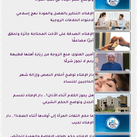
وتوضح حكم الزكاة في ذهب المرأة
الإفتاء: التذكير بالفضل والمودة نهج إسلامي
لاحتواء الخلافات الزوجية
الإفتاء: الصدقة على الأخت المحتاجة جائزة وتحقق
أجرًا مضاعفًا
أمين الفتوى: منع الزوجة من زيارة أهلها قطيعة
رحم لا تجوز شرعًا
دار الإفتاء توضح أحكام النمص وإزالة شعر
الحاجبين للنساء
هل يجوز الكلام أثناء الأذان؟.. دار الإفتاء تحسم
الجدل وتوضح الحكم الشرعي
ما حكم التفات المرأة إلى أولادها أثناء الصلاة؟.. دار
الإفتاء تجيب
دار الإفتاء: حكم طواف الإفاضة والعمرة للحائض