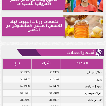
مالاوي وغانا في كأس الأمم
الأفريقية للسيدات
للأمهات وربات البيوت كيف
تكشفي العسل المغشوش من
الأصلى
أسعار العملات
العملة
شراء
بيع
دولار أمريكى
50.1353
50.2353
يورو
58.3174
58.4437
جنيه إسترلينى
67.0459
67.1998
فرنك سويسرى
64.2019
64.3547
100 ين يابانى
31.8927
31.9665