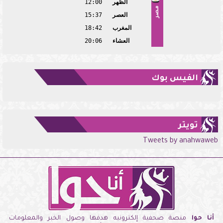
الظهر
12:00
مصر
العصر
15:37
المغرب
18:42
العشاء
20:06
الفيس بوك
تويتر
Tweets by anahwaweb
أنا حوا
منصة صحفية إلكترونيه هدفها وصول الخبر والمعلومات