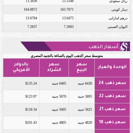
ريال سعودى
13.3548
13.3836
دينار كويتى
163.7071
164.0872
درهم اماراتى
13.6475
13.6784
اليوان الصينى
7.2683
7.2837
أسعار الذهب
متوسط سعر الذهب اليوم بالصاغة بالجنيه المصري
سعر
سعر
بالدولار
الوحدة والعيار
البيع
الشراء
الأمريكي
سعر ذهب 24
6430 جنيه
6405 جنيه
$135.24
سعر ذهب 22
5895 جنيه
5870 جنيه
$123.97
سعر ذهب 21
5625 جنيه
5605 جنيه
$118.34
سعر ذهب 18
4820 جنيه
4805 جنيه
$101.43