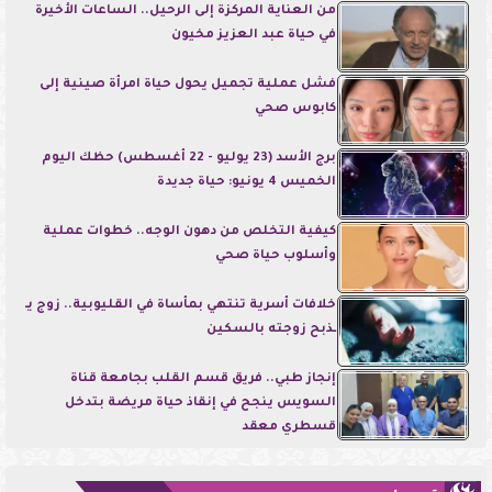
من العناية المركزة إلى الرحيل.. الساعات الأخيرة
في حياة عبد العزيز مخيون
فشل عملية تجميل يحول حياة امرأة صينية إلى
كابوس صحي
برج الأسد (23 يوليو - 22 أغسطس) حظك اليوم
الخميس 4 يونيو: حياة جديدة
كيفية التخلص من دهون الوجه.. خطوات عملية
وأسلوب حياة صحي
خلافات أسرية تنتهي بمأساة في القليوبية.. زوج يـ
ـذبح زوجته بالسكين
إنجاز طبي.. فريق قسم القلب بجامعة قناة
السويس ينجح في إنقاذ حياة مريضة بتدخل
قسطري معقد