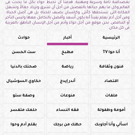
بمصداقية تامة وسرعة ومهنية. هدفنا أن نحيط حواء بكل ما يحدث فى
العالم وكل ما يهم حياتها بالتفصيل من أجل أن تشرق وتزداد جمالاً وتشغل
المكانة التى تستحقها كأنثى وكإنسان يضيف للحياة بل هى أصل الحياة.
ومن أجل آدم يعلم يقيناً أنه يكون أسعد وأفضل بالتكامل معها وليس التأخر
أو التناقض. نحن موقع من أجل حواء وآدم من أجل الإنسان الناطق بالعربية
فى كل مكان.
الرئيسية
أخبار
حوادث
أنا حوا TV
مطبخ
ست الحسن
فنون وثقافة
رياضة
صحتك بالدنيا
اقتصاد
أندر إيدج
حكاوي السوشيال
ملفات
منوعات
وصفة ستو
أمومة وطفولة
فقه النساء
حلمك متفسر
اسألي وأنا أجاوبك
حظك من برجك
بقلم آدم وحوا