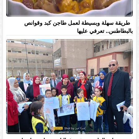
طريقة سهلة وبسيطة لعمل طاجن كبد وقوانص
بالبطاطس.. تعرفي عليها