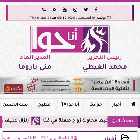






هـ
الإثنين
10 أغسطس 2026
05:49 صـ
25 صفر 1448
رئيس التحرير
المدير العام
محمد الغيطي
منى باروما

أخبار
حوادث
أنا حوا TV
مطبخ
ست الحسن
ط محاولة زواج طفلة في قنا
زلزال عنيف بقوة 7 درجات يضرب سواحل الفلبين وحزام النار يهتز من جديد
يحدث الآن
الثلاثاء، 16 يونيو 2026
04:16 مـ
بتوقيت القاهرة
أخبار