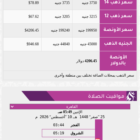
سعر ذهب 14
3750 جنيه
3735 جنيه
$78.89
سعر ذهب 12
3215 جنيه
3205 جنيه
$67.62
سعر الأونصة
199950 جنيه
199240 جنيه
$4206.45
الجنيه الذهب
45000 جنيه
44840 جنيه
$946.68
الأونصة
4206.45
دولار
بالدولار
سعر الذهب بمحلات الصاغة تختلف بين منطقة وأخرى
مواقيت الصلاة
الإثنين
05:49 صـ
25
صفر
1448 هـ
10
أغسطس
2026 م
الفجر
03:44
الشروق
05:19