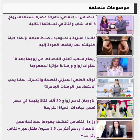
موضوعات متعلقة
التضامن الاجتماعي: «فرحة مصر» تستهدف زواج
8 آلاف شاب وفتاة في نسختها الثانية
مأساة أسرية بالمنوفية.. ضبط متهم بإنهاء حياة
طليقته بعد رفضها العودة إليه
ريهام سعيد تعلن انفصالها عن زوجها بعد 10
سنوات زواج ورسالة مؤثرة لجمهورها
فوائد الطهي المنزلي للصحة والأسرة.. لماذا يجب
الابتعاد عن الوجبات الجاهزة؟
الأورمان تدعم زواج 20 ألف فتاة يتيمة في مصر
ضمن مبادرات الحياة الكريمة
وزارة التضامن تكشف جهودها لمكافحة عمل
الأطفال ودعم أكثر من 5.5 مليون طفل عبر «تكافل
وكرامة»