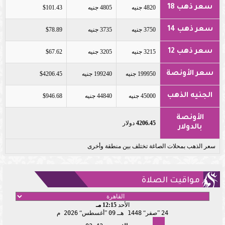
سعر ذهب 18
4820 جنيه
4805 جنيه
$101.43
سعر ذهب 14
3750 جنيه
3735 جنيه
$78.89
سعر ذهب 12
3215 جنيه
3205 جنيه
$67.62
سعر الأونصة
199950 جنيه
199240 جنيه
$4206.45
الجنيه الذهب
45000 جنيه
44840 جنيه
$946.68
الأونصة
4206.45
دولار
بالدولار
سعر الذهب بمحلات الصاغة تختلف بين منطقة وأخرى
مواقيت الصلاة
الأحد
12:15 مـ
24
صفر
1448 هـ
09
أغسطس
2026 م