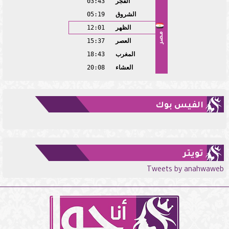
الفجر
03:43
الشروق
05:19
الظهر
12:01
مصر
العصر
15:37
المغرب
18:43
العشاء
20:08
الفيس بوك
تويتر
Tweets by anahwaweb