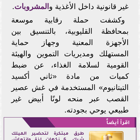
غير قانونية داخل الأغذية و
المشروبات
.
وكشفت حملة رقابية موسعة
بمحافظة القليوبية، بالتنسيق بين
الأجهزة المعنية وجهاز حماية
المستهلك ومديريات التموين والهيئة
القومية لسلامة الغذاء، عن ضبط
كميات من مادة «ثاني أكسيد
التيتانيوم» المستخدمة في غش عصير
القصب عبر منحه لونًا أبيض غير
طبيعي يوحي بجودته.
اقرأ أيضاً
طرق مبتكرة لتحضير الميلك
شيك.. 6 نكهات لذة وانتعاش