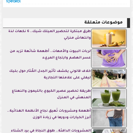
موضوعات متعلقة
طرق مبتكرة لتحضير الميلك شيك.. 6 نكهات لذة
وانتعاش منزلي
لربات البيوت والأمهات.. أطعمة شائعة تزيد من
عسر الهضم وارتجاع المريء
خلاف قانوني يكشف تأثير الجدل المُثار حول بليك
ليفلي على علامتها التجارية
طريقة تحضير عصير الكيوي بالليمون والنعناع
المنعش في المنزل
أطعمة ومشروبات تُعيق نجاح الأنظمة الغذائية..
أبرز الخيارات ودورها في زيادة الوزن
المشروبات الدافئة.. طوق النجاة في برد الشتاء