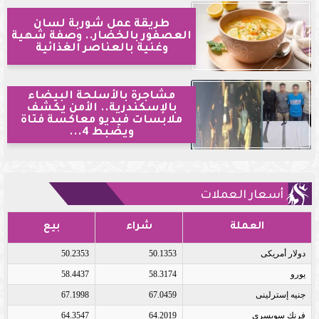
طريقة عمل شوربة لسان
العصفور بالخضار.. وصفة شهية
وغنية بالعناصر الغذائية
مشاجرة بالأسلحة البيضاء
بالإسكندرية.. الأمن يكشف
ملابسات فيديو معاكسة فتاة
ويضبط 4...
أسعار العملات
العملة
شراء
بيع
دولار أمريكى
50.1353
50.2353
يورو
58.3174
58.4437
جنيه إسترلينى
67.0459
67.1998
فرنك سويسرى
64.2019
64.3547