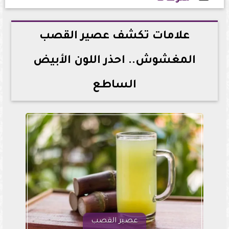
2026-06-14 19:30:06
علامات تكشف عصير القصب
المغشوش.. احذر اللون الأبيض
الساطع
عصير القصب