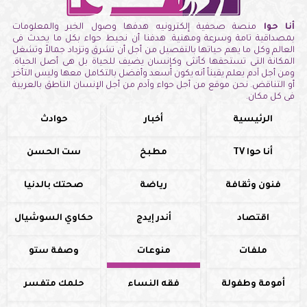
أنا حوا
منصة صحفية إلكترونيه هدفها وصول الخبر والمعلومات
بمصداقية تامة وسرعة ومهنية. هدفنا أن نحيط حواء بكل ما يحدث فى
العالم وكل ما يهم حياتها بالتفصيل من أجل أن تشرق وتزداد جمالاً وتشغل
المكانة التى تستحقها كأنثى وكإنسان يضيف للحياة بل هى أصل الحياة.
ومن أجل آدم يعلم يقيناً أنه يكون أسعد وأفضل بالتكامل معها وليس التأخر
أو التناقض. نحن موقع من أجل حواء وآدم من أجل الإنسان الناطق بالعربية
فى كل مكان.
الرئيسية
أخبار
حوادث
أنا حوا TV
مطبخ
ست الحسن
فنون وثقافة
رياضة
صحتك بالدنيا
اقتصاد
أندر إيدج
حكاوي السوشيال
ملفات
منوعات
وصفة ستو
أمومة وطفولة
فقه النساء
حلمك متفسر