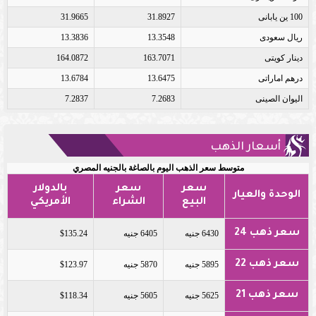
100 ين يابانى
31.8927
31.9665
ريال سعودى
13.3548
13.3836
دينار كويتى
163.7071
164.0872
درهم اماراتى
13.6475
13.6784
اليوان الصينى
7.2683
7.2837
أسعار الذهب
متوسط سعر الذهب اليوم بالصاغة بالجنيه المصري
سعر
سعر
بالدولار
الوحدة والعيار
البيع
الشراء
الأمريكي
سعر ذهب 24
6430 جنيه
6405 جنيه
$135.24
سعر ذهب 22
5895 جنيه
5870 جنيه
$123.97
سعر ذهب 21
5625 جنيه
5605 جنيه
$118.34