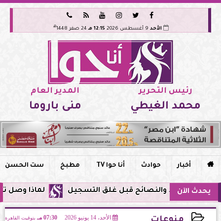






هـ
الأحد
9 أغسطس 2026
12:15 مـ
24 صفر 1448
رئيس التحرير
المدير العام
محمد الغيطي
منى باروما

أخبار
حوادث
أنا حوا TV
مطبخ
ست الحسن
لماذا وصل تنبيه زلزال جوجل في م
يحدث الآن
الأحد، 14 يونيو 2026
07:30 مـ
بتوقيت القاهرة
منوعات