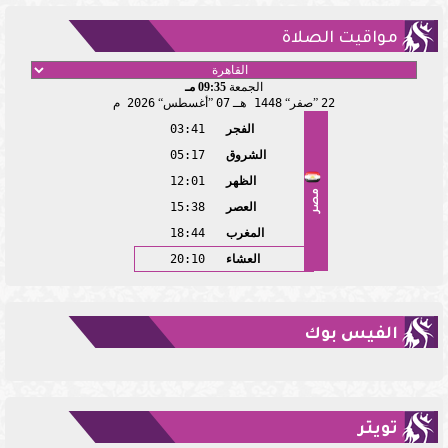
مواقيت الصلاة
الجمعة
09:35 مـ
22
صفر
1448 هـ
07
أغسطس
2026 م
الفجر
03:41
الشروق
05:17
الظهر
12:01
مصر
العصر
15:38
المغرب
18:44
العشاء
20:10
الفيس بوك
تويتر