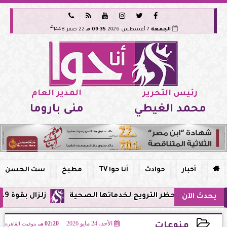






هـ
الجمعة
7 أغسطس 2026
09:35 مـ
22 صفر 1448
رئيس التحرير
المدير العام
محمد الغيطي
منى باروما

أخبار
حوادث
أنا حوا TV
مطبخ
ست الحسن
ي مصر وحظر الترويج لخدماتها الصحية
زلزال بقوة 5.9 ريختر يشعر به سكان القاهرة وعدة محافظات.. مركزه شرق البحر المتوسط
يحدث الآن
الأحد، 24 مايو 2026
02:20 مـ
بتوقيت القاهرة
منوعات