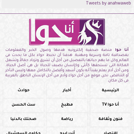
Tweets by anahwaweb
أنا حوا
منصة صحفية إلكترونيه هدفها وصول الخبر والمعلومات
بمصداقية تامة وسرعة ومهنية. هدفنا أن نحيط حواء بكل ما يحدث فى
العالم وكل ما يهم حياتها بالتفصيل من أجل أن تشرق وتزداد جمالاً وتشغل
المكانة التى تستحقها كأنثى وكإنسان يضيف للحياة بل هى أصل الحياة.
ومن أجل آدم يعلم يقيناً أنه يكون أسعد وأفضل بالتكامل معها وليس التأخر
أو التناقض. نحن موقع من أجل حواء وآدم من أجل الإنسان الناطق بالعربية
فى كل مكان.
الرئيسية
أخبار
حوادث
أنا حوا TV
مطبخ
ست الحسن
فنون وثقافة
رياضة
صحتك بالدنيا
اقتصاد
أندر إيدج
حكاوي السوشيال