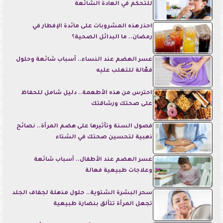
للتحكم في العادة الشائعة
احذر هذه المشروبات على مائدة الإفطار في
رمضان.. ما البدائل الصحية؟
عسر الهضم عند النساء.. أسباب شائعة وحلول
فعّالة للتغلب عليه
احترس من هذه الأطعمة.. دليل شامل للحفاظ
على صحتك ورشاقتك
فصول السنة وتأثيرها على هضم المرأة.. نصائح
ذهبية لتحسين صحتك في الشتاء
عسر الهضم عند الأطفال.. أسباب شائعة
وعلاجات طبيعية فعالة
سحر البشرة الشتوية.. حلول مذهلة لجفاف الجلد
تجعل المرأة تتألق بنضارة طبيعية