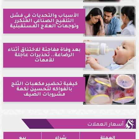
الأسباب والتحديات في فشل
التلقيح الصناعي المتكرر
وتوجهات العلاج المستقبلية
بعد وفاة مفاجئة للاختناق أثناء
الرضاعة.. تحذيرات عاجلة
للأمهات
كيفية تحضير مكعبات الثلج
بالفواكه لتحسين نكهة
مشروبات الصيف
أسعار العملات
العملة
شراء
بيع