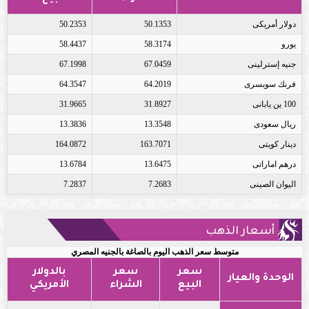
دولار أمريكى
50.1353
50.2353
يورو
58.3174
58.4437
جنيه إسترلينى
67.0459
67.1998
فرنك سويسرى
64.2019
64.3547
100 ين يابانى
31.8927
31.9665
ريال سعودى
13.3548
13.3836
دينار كويتى
163.7071
164.0872
درهم اماراتى
13.6475
13.6784
اليوان الصينى
7.2683
7.2837
أسعار الذهب
متوسط سعر الذهب اليوم بالصاغة بالجنيه المصري
سعر
سعر
بالدولار
الوحدة والعيار
البيع
الشراء
الأمريكي