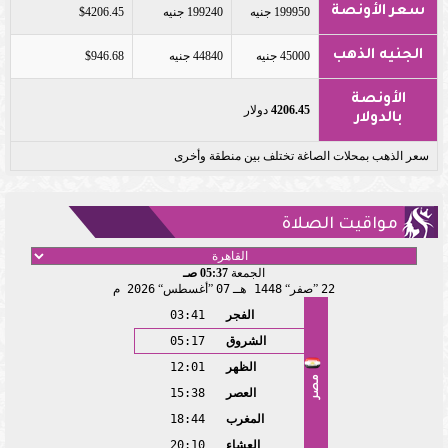
سعر الأونصة
199950 جنيه
199240 جنيه
$4206.45
الجنيه الذهب
45000 جنيه
44840 جنيه
$946.68
الأونصة
4206.45
دولار
بالدولار
سعر الذهب بمحلات الصاغة تختلف بين منطقة وأخرى
مواقيت الصلاة
الجمعة
05:37 صـ
22
صفر
1448 هـ
07
أغسطس
2026 م
الفجر
03:41
الشروق
05:17
الظهر
12:01
مصر
العصر
15:38
المغرب
18:44
العشاء
20:10