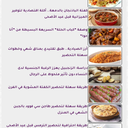
كفتة الباذنجان بالدمعة.. أكلة اقتصادية لتوفير
الميزانية قبل عيد الأضحى
وصفة ”كباب الحلة” السريعة البسيطة من ”أنا
حوا”
أرز الصيادية.. طبق تقليدي بمذاق شهي وخطوات
سهلة التحضير
دراسة: الزنجبيل يعزز الرغبة الجنسية لدى
النساء دون تأثير ملحوظ على الرجال
طريقة سهلة لتحضير الكفتة المشوية في الفرن
طريقة سهلة لتحضير طاجن سي فوود بالجبن
الشهي في المنزل
طريقة احترافية لتحضير الترمس قبل عيد الأضحى