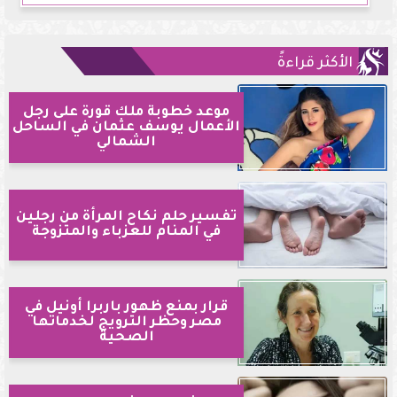
الأكثر قراءةً
موعد خطوبة ملك قورة على رجل
الأعمال يوسف عثمان في الساحل
الشمالي
تفسير حلم نكاح المرأة من رجلين
في المنام للعزباء والمتزوجة
قرار بمنع ظهور باربرا أونيل في
مصر وحظر الترويج لخدماتها
الصحية