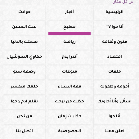
فى كل مكان.
الرئيسية
أخبار
حوادث
أنا حوا TV
مطبخ
ست الحسن
فنون وثقافة
رياضة
صحتك بالدنيا
اقتصاد
أندر إيدج
حكاوي السوشيال
ملفات
منوعات
وصفة ستو
أمومة وطفولة
فقه النساء
حلمك متفسر
اسألي وأنا أجاوبك
حظك من برجك
بقلم آدم وحوا
أنا حوا
حكايات زمان
من نحن
اعلن معنا
الخصوصية
اتصل بنا