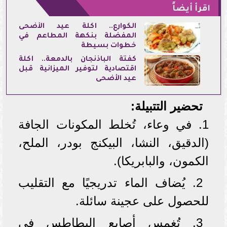
اقرأ أيضاً
الكوارع.. أكلة عيد الأضحى
المفضلة بنكهة المطاعم في
خطوات بسيطة
كفتة الباذنجان بالدمعة.. أكلة
اقتصادية لتوفير الميزانية قبل
عيد الأضحى
تحضير التتبيلة:
1. في وعاء، تُخلط المكونات الجافة
(الدقيق، النشا، البيكنج بودر، الملح،
الكمون، والبابريكا).
2. يُضاف الماء تدريجيًا مع التقليب
للحصول على عجينة سائلة.
3. تُغمس أصابع البطاطس في