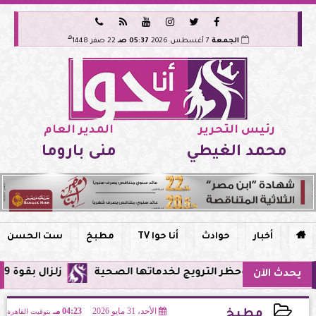






هـ
الجمعة
7 أغسطس 2026
05:37 صـ
22 صفر 1448
رئيس التحرير
المدير العام
محمد الغيطي
منى باروما

أخبار
حوادث
أنا حوا TV
مطبخ
ست الحسن
 مصر وحظر الترويج لخدماتها الصحية
زلزال بقوة 5.9 ريختر يشعر به سكان القاهرة وعدة محافظات.. مركزه شرق البحر المتوسط
يحدث الآن
الأحد، 31 مايو 2026
04:23 مـ
بتوقيت القاهرة
مطبخ