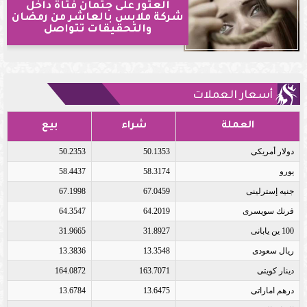
العثور على جثمان فتاة داخل
شركة ملابس بالعاشر من رمضان
والتحقيقات تتواصل
أسعار العملات
العملة
شراء
بيع
دولار أمريكى
50.1353
50.2353
يورو
58.3174
58.4437
جنيه إسترلينى
67.0459
67.1998
فرنك سويسرى
64.2019
64.3547
100 ين يابانى
31.8927
31.9665
ريال سعودى
13.3548
13.3836
دينار كويتى
163.7071
164.0872
درهم اماراتى
13.6475
13.6784