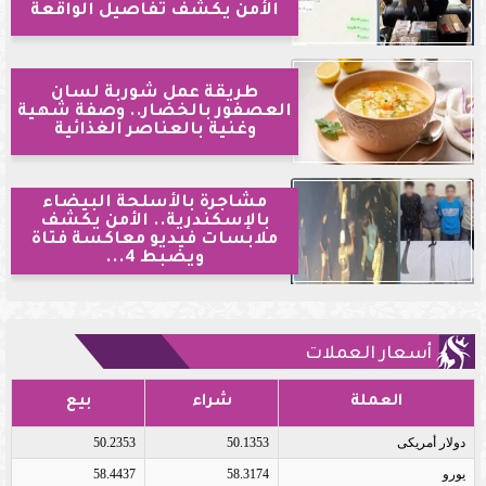
الأمن يكشف تفاصيل الواقعة
طريقة عمل شوربة لسان
العصفور بالخضار.. وصفة شهية
وغنية بالعناصر الغذائية
مشاجرة بالأسلحة البيضاء
بالإسكندرية.. الأمن يكشف
ملابسات فيديو معاكسة فتاة
ويضبط 4...
أسعار العملات
العملة
شراء
بيع
دولار أمريكى
50.1353
50.2353
يورو
58.3174
58.4437