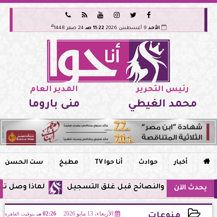






هـ
الأحد
9 أغسطس 2026
11:22 صـ
24 صفر 1448
رئيس التحرير
المدير العام
محمد الغيطي
منى باروما

أخبار
حوادث
أنا حوا TV
مطبخ
ست الحسن
لماذا وصل تنبيه زلزال جوجل في 
يحدث الآن
الأربعاء، 13 مايو 2026
02:26 مـ
بتوقيت القاهرة
منوعات