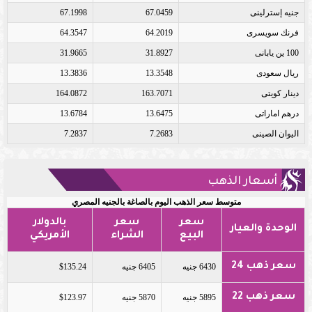
جنيه إسترلينى
67.0459
67.1998
فرنك سويسرى
64.2019
64.3547
100 ين يابانى
31.8927
31.9665
ريال سعودى
13.3548
13.3836
دينار كويتى
163.7071
164.0872
درهم اماراتى
13.6475
13.6784
اليوان الصينى
7.2683
7.2837
أسعار الذهب
متوسط سعر الذهب اليوم بالصاغة بالجنيه المصري
سعر
سعر
بالدولار
الوحدة والعيار
البيع
الشراء
الأمريكي
سعر ذهب 24
6430 جنيه
6405 جنيه
$135.24
سعر ذهب 22
5895 جنيه
5870 جنيه
$123.97