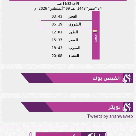
الأحد
11:22 صـ
24
صفر
1448 هـ
09
أغسطس
2026 م
الفجر
03:43
الشروق
05:19
الظهر
12:01
مصر
العصر
15:37
المغرب
18:43
العشاء
20:08
الفيس بوك
تويتر
Tweets by anahwaweb