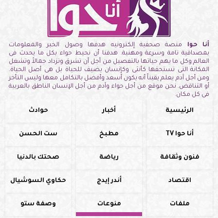
أنا حوا
منصة صحفية إلكترونيه هدفها وصول الخبر والمعلومات
بمصداقية تامة وسرعة ومهنية. هدفنا أن نحيط حواء بكل ما يحدث فى
العالم وكل ما يهم حياتها بالتفصيل من أجل أن تشرق وتزداد جمالاً وتشغل
المكانة التى تستحقها كأنثى وكإنسان يضيف للحياة بل هى أصل الحياة.
ومن أجل آدم يعلم يقيناً أنه يكون أسعد وأفضل بالتكامل معها وليس التأخر
أو التناقض. نحن موقع من أجل حواء وآدم من أجل الإنسان الناطق بالعربية
فى كل مكان.
الرئيسية
أخبار
حوادث
أنا حوا TV
مطبخ
ست الحسن
فنون وثقافة
رياضة
صحتك بالدنيا
اقتصاد
أندر إيدج
حكاوي السوشيال
ملفات
منوعات
وصفة ستو