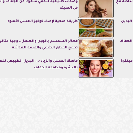
داكنة مع
وصفات طبيعية لتحمي شعركِ من الجفاف وا
في الصيف
اليدين
طريقة صحية لإعداد كوكيز العسل الأسود
الحفاظ
فطائر السمسم بالجبن والعسل.. وجبة مثالي
تجمع المذاق الشهي والقيمة الغذائية
بتكرة
ماسك العسل والزبادي.. البديل الطبيعي للعن
بالبشرة ومكافحة الجفاف