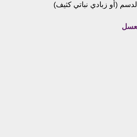
دسم (أو زبادي نباتي كثيف)
عسل