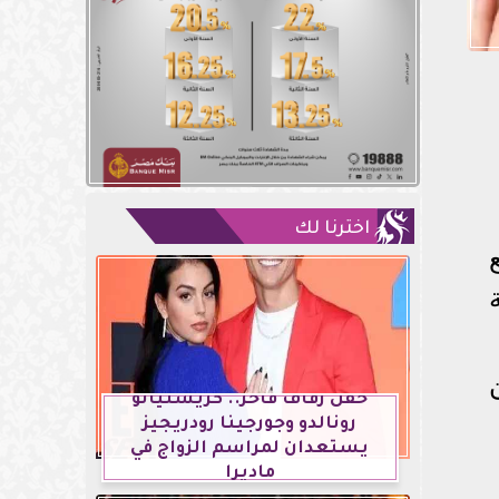
اخترنا لك
حفل زفاف فاخر.. كريستيانو
رونالدو وجورجينا رودريجيز
يستعدان لمراسم الزواج في
ماديرا