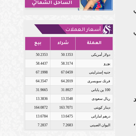
الساحل الشمالي
ي
أسعار العملات
العملة
شراء
بيع
دولار أمريكى
50.1353
50.2353
يورو
58.3174
58.4437
جنيه إسترلينى
67.0459
67.1998
فرنك سويسرى
64.2019
64.3547
100 ين يابانى
31.8927
31.9665
ريال سعودى
13.3548
13.3836
دينار كويتى
163.7071
164.0872
درهم اماراتى
13.6475
13.6784
اليوان الصينى
7.2683
7.2837