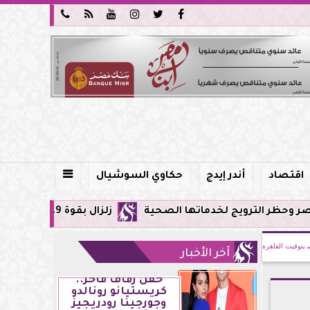






اقتصاد
أندر إيدج
حكاوي السوشيال

 لخدماتها الصحية
زلزال بقوة 5.9 ريختر يشعر به سكان القاهرة وعدة محافظات.. مركزه شرق البحر المتوسط
بتوقيت القاهرة
آخر الأخبار
حفل زفاف فاخر..
كريستيانو رونالدو
وجورجينا رودريجيز