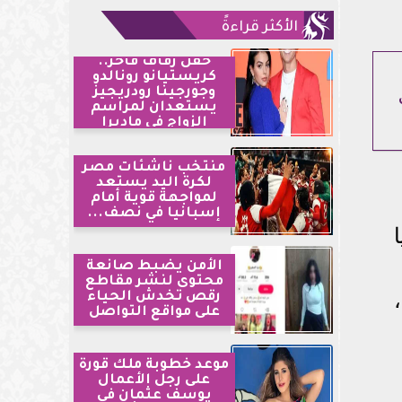
الأكثر قراءةً
حفل زفاف فاخر..
كريستيانو رونالدو
وجورجينا رودريجيز
يستعدان لمراسم
الزواج في ماديرا
منتخب ناشئات مصر
لكرة اليد يستعد
لمواجهة قوية أمام
إسبانيا في نصف...
الأمن يضبط صانعة
محتوى لنشر مقاطع
رقص تخدش الحياء
على مواقع التواصل
موعد خطوبة ملك قورة
على رجل الأعمال
يوسف عثمان في