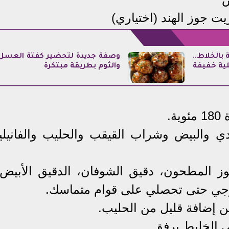
 بالخلاط..
وصفة جديدة لتحضير كفتة العسل
ية خفيفة
والثوم بطريقة مبتكرة
دي والبيض وشراب القيقب والحليب والفانيليا
لوز المطحون، دقيق الشوفان، الدقيق الأبيض،
 امزجي حتى تحصلي على قوام متماسك.