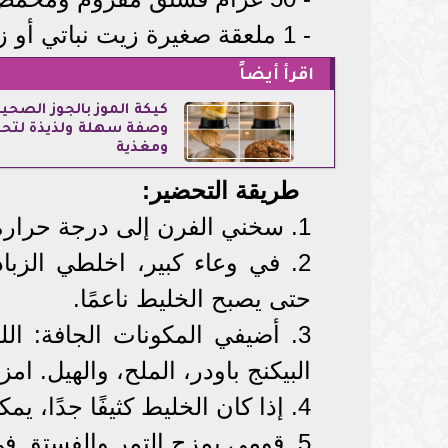
- 1 ملعقة صغيرة زيت نباتي أو زيت جوز الهند (اختياري)
اقرأ أيضاً
كيكة الموز بالجوز الصحية
وصفة سهلة ولذيذة لتحل
ومغذية
طريقة التحضير:
1. سخني الفرن إلى درجة حرارة 180 مئوية.
2. في وعاء كبير، اخلطي الزبا
حتى يصبح الخليط ناعمًا.
3. أضيفي المكونات الجافة: ال
البيكنج باودر، الملح، والهيل.
4. إذا كان الخليط كثيفًا جدًا، يمكن إضافة قليل من الحليب.
5. قومي بمزج التمر والفستق في الخليط برفق.