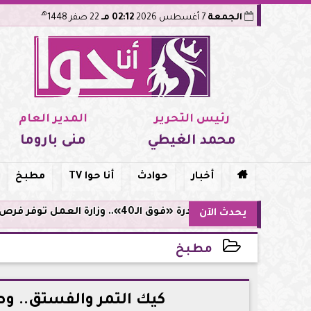
هـ
الجمعة
7 أغسطس 2026
02:12 مـ
22 صفر 1448
رئيس التحرير
المدير العام
محمد الغيطي
منى باروما

أخبار
حوادث
أنا حوا TV
مطبخ
مبادرة «فوق الـ40».. وزارة العمل توفر فرص توظيف لأصحاب الخبرات
يحدث الآن
مطبخ
2026-05-21 15:46:24
كيك التمر والفستق.. وص