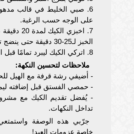
6. صبي الخليط في قالب مده
على الوجه حسب الرغبة.
7. اخبزي ا
الخبز لـ25-30 دقيقة حتى ينضج تمامًا.
8. اتركي الكيك ليبرد تمامًا قبل التقطيع للحصول على الشكل المثالي.
ملاحظات لتحسين النكهة:
- أضيفي رشة قرفة مع الهيل لل
- حمصي الفستق قبل إضافته ليمن
- يُفضل تقديم الكيك مع مشرو
تداخل النكهات.
جرّبي هذه الوصفة واستمتعي
خاصة عزومات العيد!