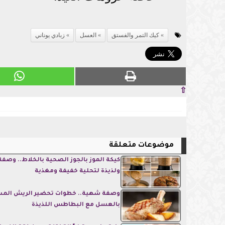
كيك التمر والفستق
العسل
زبادي يوناني
⇧
موضوعات متعلقة
كيكة الموز بالجوز الصحية بالخلاط.. وصف
ولذيذة لتحلية خفيفة ومغذية
وصفة شهية.. خطوات تحضير الريش الم
بالعسل مع البطاطس اللذيذة