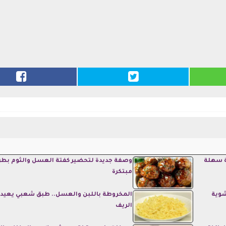
ة سهلة
وصفة جديدة لتحضير كفتة العسل والثوم بطر
مبتكرة
شوية
المخروطة باللبن والعسل.. طبق شعبي يعيد أ
الريف