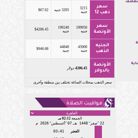
لتقصف
سعر
3215
3205 جنيه
$67.62
جنيه
ذهب 12
سعر
199240
199950
$4206.45
جنيه
جنيه
الأونصة
ة
الجنيه
44840
45000
$946.68
جنيه
جنيه
الذهب
اية
الأونصة
4206.45
دولار
بالدولار
سعر الذهب بمحلات الصاغة تختلف بين منطقة وأخرى
مواقيت الصلاة
الجمعة
02:12 مـ
22
صفر
1448 هـ
07
أغسطس
2026 م
الفجر
03:41