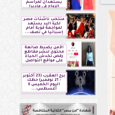
يستعدان لمراسم
الزواج في ماديرا
منتخب ناشئات مصر
لكرة اليد يستعد
لمواجهة قوية أمام
إسبانيا في نصف...
الأمن يضبط صانعة
محتوى لنشر مقاطع
رقص تخدش الحياء
على مواقع التواصل
برج العقرب (23 أكتوبر
- 21 نوفمبر) حظك
اليوم الخميس 6
أغسطس:...