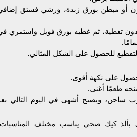
ون أو مبطن بورق زبدة، ورشي فستق إضافي
لكيك لمدة 20 دقيقة دون تغطية، ثم غطيه بورق فويل واستمري ف
حصول على نكهة أقوى.
حه طعمًا أغنى.
ب ساخن، ويصبح أشهى في اليوم التالي بعد
 بألذ كيك صحي يناسب مختلف المناسبات،