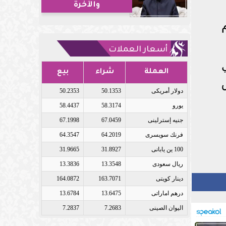
والآخرة
أسعار العملات
العملة
شراء
بيع
دولار أمريكى
50.1353
50.2353
يورو
58.3174
58.4437
جنيه إسترلينى
67.0459
67.1998
فرنك سويسرى
64.2019
64.3547
100 ين يابانى
31.8927
31.9665
ريال سعودى
13.3548
13.3836
دينار كويتى
163.7071
164.0872
درهم اماراتى
13.6475
13.6784
اليوان الصينى
7.2683
7.2837