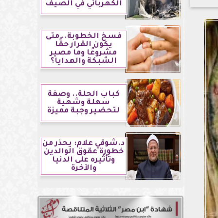
الكهربائي في الصيف
فسخ الخطوبة.. متى
يكون القرار حقًا
مشروعًا وما مصير
الشبكة والهدايا؟
كباب الحلة.. وصفة
سهلة وشهية
لتحضير وجبة مميزة
د.شوقي علام: يحذر من
خطورة عقوق الوالدين
وتأثيره على الدنيا
والآخرة