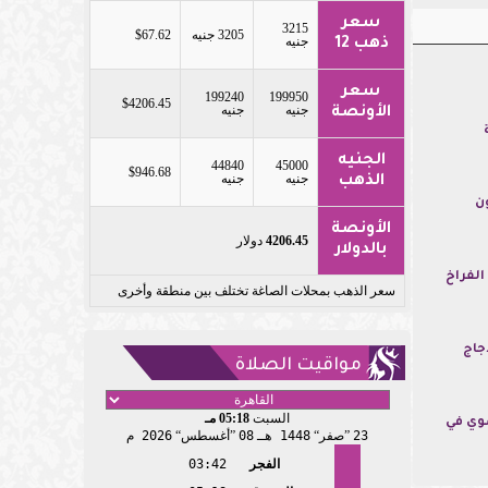
سعر
3215
3205 جنيه
$67.62
جنيه
ذهب 12
سعر
199240
199950
$4206.45
جنيه
جنيه
الأونصة
الجنيه
44840
45000
$946.68
جنيه
جنيه
الذهب
ن
الأونصة
4206.45
دولار
بالدولار
الفراخ
سعر الذهب بمحلات الصاغة تختلف بين منطقة وأخرى
جاج
مواقيت الصلاة
السبت
05:18 مـ
وي في
23
صفر
1448 هـ
08
أغسطس
2026 م
الفجر
03:42