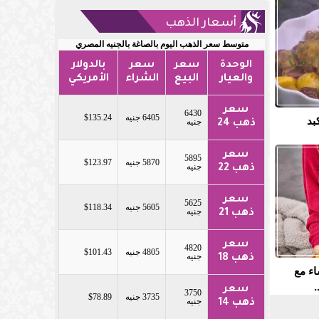
أسعار الذهب
متوسط سعر الذهب اليوم بالصاغة بالجنيه المصري
الوحدة
سعر
سعر
بالدولار
والعيار
البيع
الشراء
الأمريكي
سعر
6430
6405 جنيه
$135.24
بد
جنيه
ذهب 24
سعر
5895
5870 جنيه
$123.97
جنيه
ذهب 22
سعر
5625
5605 جنيه
$118.34
جنيه
ذهب 21
سعر
4820
4805 جنيه
$101.43
جنيه
ذهب 18
اء مع
.
سعر
3750
3735 جنيه
$78.89
جنيه
ذهب 14