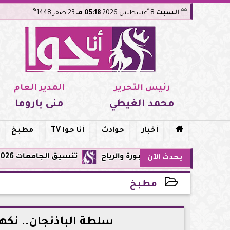
هـ
السبت
8 أغسطس 2026
05:18 مـ
23 صفر 1448
رئيس التحرير
المدير العام
محمد الغيطي
منى باروما

أخبار
حوادث
أنا حوا TV
مطبخ
تنسيق الجامعات 2026: تعديل الرغبات متاح حتى الأحد 9 أغسطس.. اعرف القواعد والمواعيد والنصائح قبل غلق التسجيل
يحدث الآن
مطبخ
2026-05-13 15:19:59
سلطة الباذنجان.. نكه