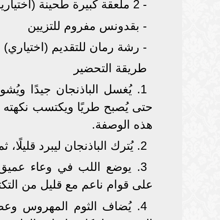
- 2 ملعقة كبيرة طحينة (اختيارية)
- بقدونس مفروم للتزيين
- رشة رمان للتقديم (اختياري)
طريقة التحضير
1. يُغسل الباذنجان جيدًا وي
حتى يُصبح طريًا ويكتسب نكهته 
هذه الوصفة.
2. يُترك الباذنجان ليبرد قليلًا، ثم يُقشَّر بلطف للحفاظ على لبّه الطري.
3. يوضع اللب في وعاء عمي
على قوام ناعم مع قليل من التكت
4. يُضاف الثوم المهروس وعص