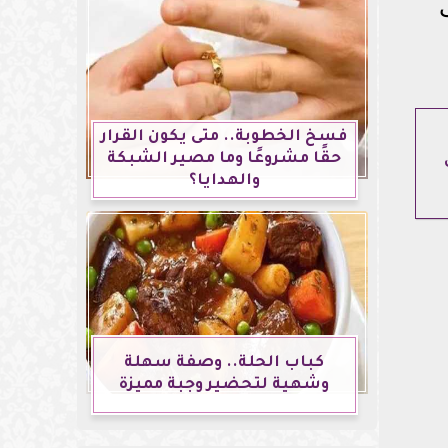
فسخ الخطوبة.. متى يكون القرار
حقًا مشروعًا وما مصير الشبكة
والهدايا؟
كباب الحلة.. وصفة سهلة
وشهية لتحضير وجبة مميزة