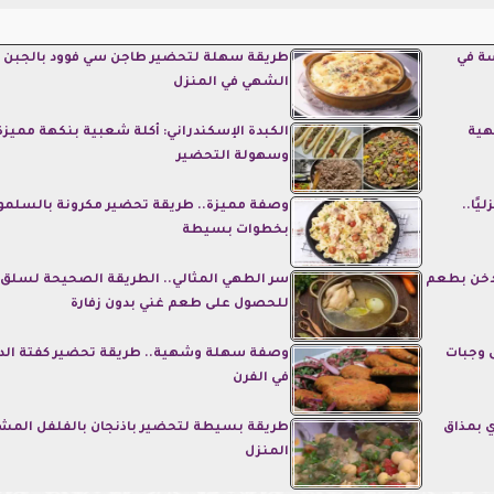
ة في
طريقة سهلة لتحضير طاجن سي فوود بالجبن
الشهي في المنزل
هية
الكبدة الإسكندراني: أكلة شعبية بنكهة مميزة
وسهولة التحضير
ًا..
وصفة مميزة.. طريقة تحضير مكرونة بالسلمو
بخطوات بسيطة
دخن بطعم
سر الطهي المثالي.. الطريقة الصحيحة لسلق 
للحصول على طعم غني بدون زفارة
 وجبات
وصفة سهلة وشهية.. طريقة تحضير كفتة الد
في الفرن
 بمذاق
طريقة بسيطة لتحضير باذنجان بالفلفل المش
المنزل