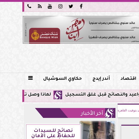






اقتصاد
أندر إيدج
حكاوي السوشيال

لماذا وصل تنبيه زلزال جوجل في مصر اليوم لأول مرة؟.. كل 
بتوقيت القاهرة
آخر الأخبار
نصائح للسيدات
للحفاظ على الأمان