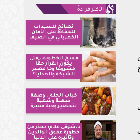
الأكثر قراءةً
نصائح للسيدات
للحفاظ على الأمان
الكهربائي في الصيف
فسخ الخطوبة.. متى
يكون القرار حقًا
مشروعًا وما مصير
الشبكة والهدايا؟
كباب الحلة.. وصفة
سهلة وشهية
لتحضير وجبة مميزة
د.شوقي علام: يحذر من
خطورة عقوق الوالدين
وتأثيره على الدنيا