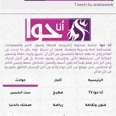
Tweets by anahwaweb
أنا حوا
منصة صحفية إلكترونيه هدفها وصول الخبر والمعلومات
بمصداقية تامة وسرعة ومهنية. هدفنا أن نحيط حواء بكل ما يحدث فى
العالم وكل ما يهم حياتها بالتفصيل من أجل أن تشرق وتزداد جمالاً وتشغل
المكانة التى تستحقها كأنثى وكإنسان يضيف للحياة بل هى أصل الحياة.
ومن أجل آدم يعلم يقيناً أنه يكون أسعد وأفضل بالتكامل معها وليس التأخر
أو التناقض. نحن موقع من أجل حواء وآدم من أجل الإنسان الناطق بالعربية
فى كل مكان.
الرئيسية
أخبار
حوادث
أنا حوا TV
مطبخ
ست الحسن
فنون وثقافة
رياضة
صحتك بالدنيا