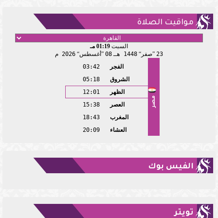
مواقيت الصلاة
السبت
01:19 مـ
23
صفر
1448 هـ
08
أغسطس
2026 م
الفجر
03:42
الشروق
05:18
الظهر
12:01
مصر
العصر
15:38
المغرب
18:43
العشاء
20:09
الفيس بوك
تويتر