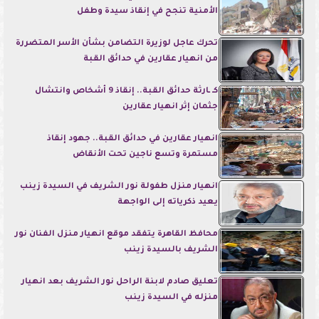
الأمنية تنجح في إنقاذ سيدة وطفل
تحرك عاجل لوزيرة التضامن بشأن الأسر المتضررة
من انهيار عقارين في حدائق القبة
كـ ـارثة حدائق القبة.. إنقاذ 9 أشخاص وانتشال
جثمان إثر انهيار عقارين
انهيار عقارين في حدائق القبة.. جهود إنقاذ
مستمرة وتسع ناجين تحت الأنقاض
انهيار منزل طفولة نور الشريف في السيدة زينب
يعيد ذكرياته إلى الواجهة
محافظ القاهرة يتفقد موقع انهيار منزل الفنان نور
الشريف بالسيدة زينب
تعليق صادم لابنة الراحل نور الشريف بعد انهيار
منزله في السيدة زينب