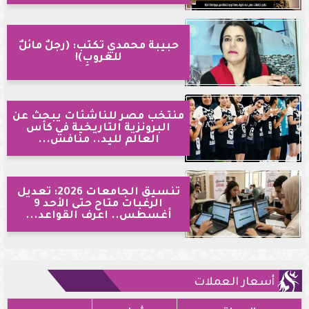
حبيبة محمدي تكتب: (رجلٌ مائلٌ
للغروبِ)!
منتخب مصر للناشئات يبحث عن
البرونزية التاريخية في كأس
العالم لليد.. منافس...
تنسيق الجامعات 2026: تعديل
الرغبات متاح حتى الأحد 9
أغسطس.. اعرف القواعد...
أسعار العملات