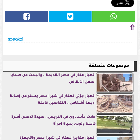
⇧
موضوعات متعلقة
انهيار عقار في مصر القديمة.. والبحث عن ضحايا
أسفل الأنقاض
انهيار جزئي لعقار في شبرا مصر يسفر عن إصابة
أربعة أشخاص.. التفاصيل كاملة
حادث مأسـ ـاوي في النرجس.. سيدة تدهس أسرة
كاملة وتودي بحياة امرأة
انهيار مفاجئ لعقار في شبرا مصر والأجهزة