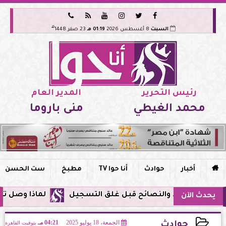






هـ
السبت
8 أغسطس 2026
01:19 مـ
23 صفر 1448
رئيس التحرير
المدير العام
محمد الغيطي
منى باروما

أخبار
حوادث
أنا حوا TV
مطبخ
ست الحسن
لماذا وصل تنبيه زلزال جوجل في مص
يحدث الآن
الجمعة، 18 يوليو 2025
04:21 مـ
بتوقيت القاهرة
حوادث