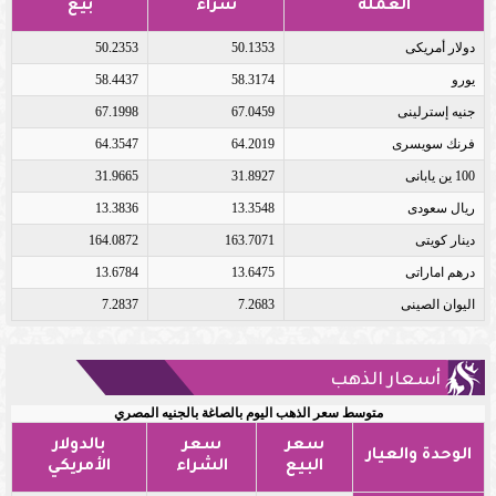
العملة
شراء
بيع
دولار أمريكى
50.1353
50.2353
يورو
58.3174
58.4437
جنيه إسترلينى
67.0459
67.1998
فرنك سويسرى
64.2019
64.3547
100 ين يابانى
31.8927
31.9665
ريال سعودى
13.3548
13.3836
دينار كويتى
163.7071
164.0872
درهم اماراتى
13.6475
13.6784
اليوان الصينى
7.2683
7.2837
أسعار الذهب
متوسط سعر الذهب اليوم بالصاغة بالجنيه المصري
سعر
سعر
بالدولار
الوحدة والعيار
البيع
الشراء
الأمريكي