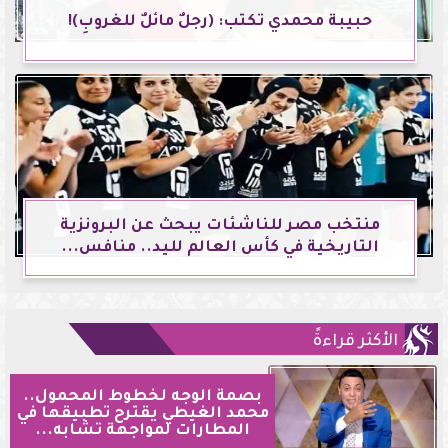
حبيبة محمدي تكتب: (رجلٌ مائلٌ للغروبِ)!
منتخب مصر للناشئات يبحث عن البرونزية
التاريخية في كأس العالم لليد.. منافس...
الأكثر قراءةً
بصمة الوجه لخطوط المحمول..
محمد الغيطي يقترح تطبيقها في
المطارات لمواجهة تشابه...