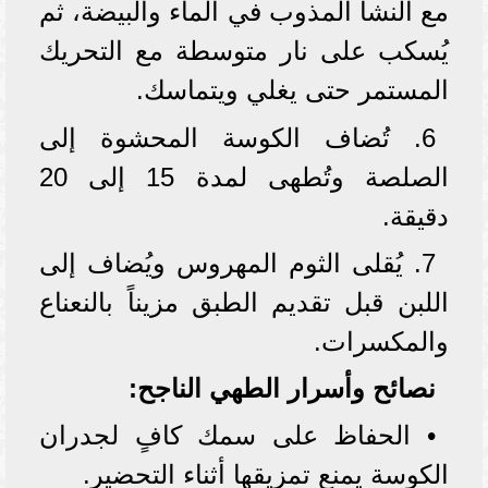
مع النشا المذوب في الماء والبيضة، ثم
يُسكب على نار متوسطة مع التحريك
المستمر حتى يغلي ويتماسك.
6. تُضاف الكوسة المحشوة إلى
الصلصة وتُطهى لمدة 15 إلى 20
دقيقة.
7. يُقلى الثوم المهروس ويُضاف إلى
اللبن قبل تقديم الطبق مزيناً بالنعناع
والمكسرات.
نصائح وأسرار الطهي الناجح:
• الحفاظ على سمك كافٍ لجدران
الكوسة يمنع تمزيقها أثناء التحضير.