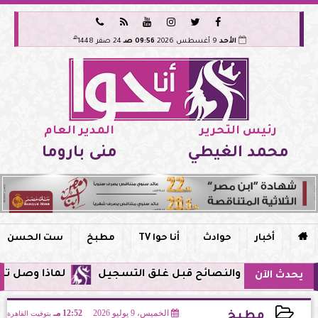






هـ
الأحد
9 أغسطس 2026
09:56 صـ
24 صفر 1448
رئيس التحرير
المدير العام
محمد الغيطي
منى باروما

أخبار
حوادث
أنا حوا TV
مطبخ
ست الحسن
لماذا وصل تنبيه زلزال جوجل في م
يحدث الآن
الخميس، 9 يوليو 2026
12:52 مـ
بتوقيت القاهرة
مطبخ