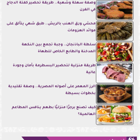
وصفة سهلة وشهية.. طريقة تحضير كفتة الدجاج
في الفرن
محشي ورق العنب بالريش.. طبق شهي يتألق على
موائد العزومات
سلطة الباذنجان.. وجبة تجمع بين النكهة
المدخنة والطابع الخاص للطهاة
طريقة منزلية لتحضير البسطرمة بأمان وجودة
عالية
الرز المعمر على أصوله المصرية.. وصفة تقليدية
بخطوات بسيطة
كيف تصنع برجرًا منزليًا بطعم ينافس المطاعم
العالمية؟