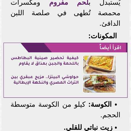
يُستبدل ب
لحم مفروم
ومكسرات
محمصة تُطهى في صلصة اللبن
الدافئ.
المكونات:
اقرأ أيضاً
كيفية تحضير صينية البطاطس
باللحمة والجبن بمذاق لا يقاوم
حواوشي البيتزا.. مزيج عبقري بين
التراث المصري والنكهة الإيطالية
•
الكوسة:
كيلو من الكوسة متوسطة
الحجم.
•
زيت نباتي للقلي.