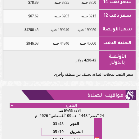
سعر ذهب 14
3750 جنيه
3735 جنيه
$78.89
سعر ذهب 12
3215 جنيه
3205 جنيه
$67.62
سعر الأونصة
199950 جنيه
199240 جنيه
$4206.45
الجنيه الذهب
45000 جنيه
44840 جنيه
$946.68
الأونصة
4206.45
دولار
بالدولار
سعر الذهب بمحلات الصاغة تختلف بين منطقة وأخرى
مواقيت الصلاة
الأحد
09:56 صـ
24
صفر
1448 هـ
09
أغسطس
2026 م
الفجر
03:43
الشروق
05:19