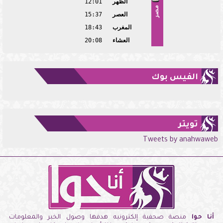
الظهر
12:01
مصر
العصر
15:37
المغرب
18:43
العشاء
20:08
الفيس بوك
تويتر
Tweets by anahwaweb
أنا حوا
منصة صحفية إلكترونيه هدفها وصول الخبر والمعلومات