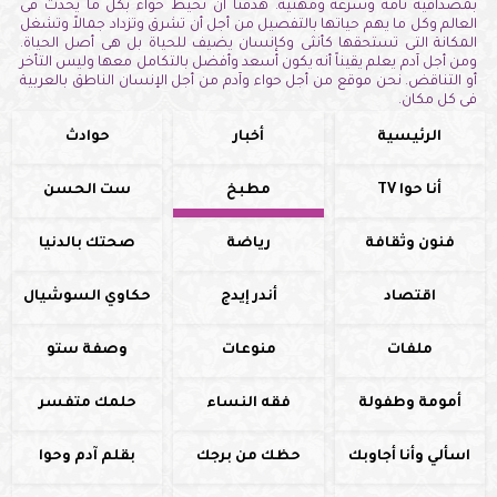
بمصداقية تامة وسرعة ومهنية. هدفنا أن نحيط حواء بكل ما يحدث فى
العالم وكل ما يهم حياتها بالتفصيل من أجل أن تشرق وتزداد جمالاً وتشغل
المكانة التى تستحقها كأنثى وكإنسان يضيف للحياة بل هى أصل الحياة.
ومن أجل آدم يعلم يقيناً أنه يكون أسعد وأفضل بالتكامل معها وليس التأخر
أو التناقض. نحن موقع من أجل حواء وآدم من أجل الإنسان الناطق بالعربية
فى كل مكان.
الرئيسية
أخبار
حوادث
أنا حوا TV
مطبخ
ست الحسن
فنون وثقافة
رياضة
صحتك بالدنيا
اقتصاد
أندر إيدج
حكاوي السوشيال
ملفات
منوعات
وصفة ستو
أمومة وطفولة
فقه النساء
حلمك متفسر
اسألي وأنا أجاوبك
حظك من برجك
بقلم آدم وحوا