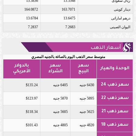
ريال سعودى
13.3548
13.3836
دينار كويتى
163.7071
164.0872
درهم اماراتى
13.6475
13.6784
اليوان الصينى
7.2683
7.2837
أسعار الذهب
متوسط سعر الذهب اليوم بالصاغة بالجنيه المصري
سعر
سعر
بالدولار
الوحدة والعيار
البيع
الشراء
الأمريكي
سعر ذهب 24
6430 جنيه
6405 جنيه
$135.24
سعر ذهب 22
5895 جنيه
5870 جنيه
$123.97
سعر ذهب 21
5625 جنيه
5605 جنيه
$118.34
سعر ذهب 18
4820 جنيه
4805 جنيه
$101.43