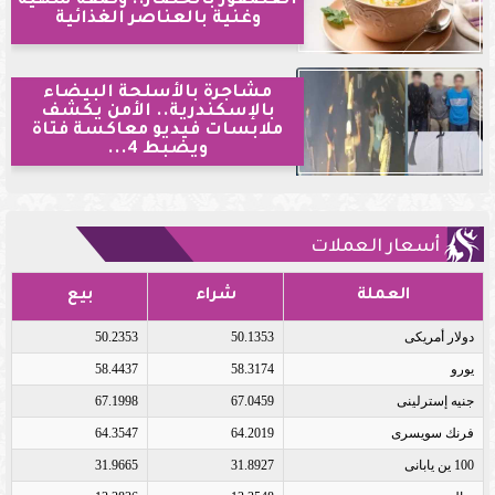
وغنية بالعناصر الغذائية
مشاجرة بالأسلحة البيضاء
بالإسكندرية.. الأمن يكشف
ملابسات فيديو معاكسة فتاة
ويضبط 4...
أسعار العملات
العملة
شراء
بيع
دولار أمريكى
50.1353
50.2353
يورو
58.3174
58.4437
جنيه إسترلينى
67.0459
67.1998
فرنك سويسرى
64.2019
64.3547
100 ين يابانى
31.8927
31.9665