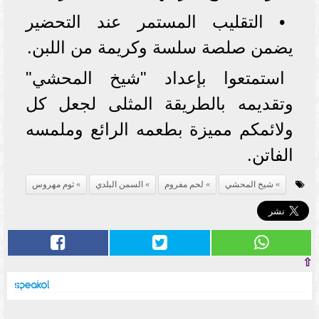
• التقليب المستمر عند التحضير
يضمن صلصة سلسة وكريمة من اللبن.
استمتعوا بإعداد "شيخ المحشي"
وتقديمه بالطريقة المثلى لجعل كل
ولائمكم مميزة بطعمه الرائع وملمسه
الفاتن.
شيخ المحشي
لحم مفروم
السمن البلدي
ثوم مهروس
⇧