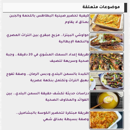
موضوعات متعلقة
كيفية تحضير صينية البطاطس باللحمة والجبن
بمذاق لا يقاوم
حواوشي البيتزا.. مزيج عبقري بين التراث المصري
والنكهة الإيطالية
طريقة إعداد السمك المشوي في 20 دقيقة.. وجبة
صحية وسريعة للصيف
الكبدة بالسمن البلدي ودبس الرمان.. وصفة تفوح
بعبق التراث وتكتمل بنكهة عصرية
دراسات حديثة تكشف حقيقة السمن البلدي.. بين
الفوائد والمخاوف الصحية
طريقة مبتكرة لتحضير الكوسة بالبشاميل..
وصفة بسيطة بمذاق شهي