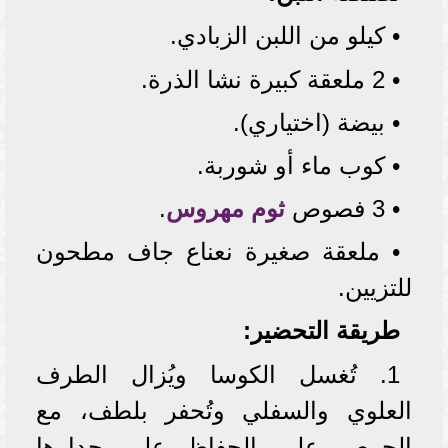
• كيلو من اللبن الزبادي.
• 2 ملعقة كبيرة نشا الذرة.
• بيضة (اختياري).
• كوب ماء أو شوربة.
• 3 فصوص
ثوم مهروس
.
• ملعقة صغيرة نعناع جاف مطحون
للتزيين.
طريقة التحضير:
1. تُغسل الكوسا ويُزال الطرف
العلوي والسفلي وتُحفر بلطف، مع
الحرص على الحفاظ على جدارها