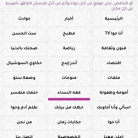
أو التناقض. نحن موقع من أجل حواء وآدم من أجل الإنسان الناطق بالعربية
فى كل مكان.
الرئيسية
أخبار
حوادث
أنا حوا TV
مطبخ
ست الحسن
فنون وثقافة
رياضة
صحتك بالدنيا
اقتصاد
أندر إيدج
حكاوي السوشيال
ملفات
منوعات
وصفة ستو
أمومة وطفولة
فقه النساء
حلمك متفسر
اسألي وأنا أجاوبك
حظك من برجك
بقلم آدم وحوا
أنا حوا
حكايات زمان
من نحن
اعلن معنا
الخصوصية
اتصل بنا