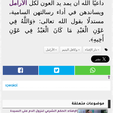
داعيًا الله أن يمد يد العون لكل
الأرامل
ويساندهن في أداء رسالتهن السامية،
مستدلًا بقول الله تعالى: ﴿وَاللَّهُ فِي
عَوْنِ الْعَبْدِ مَا كَانَ الْعَبْدُ فِي عَوْنِ
أَخِيهِ﴾.
دار الإفتاء
وكافل اليتيم
الأرامل
⇧
موضوعات متعلقة
الإفتاء: الحكم الشرعي لنزول الدم على السيدة