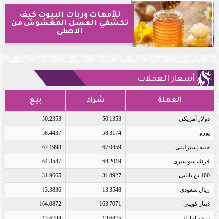
للأمهات وربات البيوت كيف
تكشفي العسل المغشوش من
الأصلى
أسعار العملات
العملة
شراء
بيع
دولار أمريكى
50.1353
50.2353
يورو
58.3174
58.4437
جنيه إسترلينى
67.0459
67.1998
فرنك سويسرى
64.2019
64.3547
100 ين يابانى
31.8927
31.9665
ريال سعودى
13.3548
13.3836
دينار كويتى
163.7071
164.0872
درهم اماراتى
13.6475
13.6784