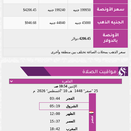
سعر الأونصة
199950 جنيه
199240 جنيه
$4206.45
الجنيه الذهب
45000 جنيه
44840 جنيه
$946.68
الأونصة
4206.45
دولار
بالدولار
سعر الذهب بمحلات الصاغة تختلف بين منطقة وأخرى
مواقيت الصلاة
الإثنين
10:54 صـ
25
صفر
1448 هـ
10
أغسطس
2026 م
الفجر
03:44
الشروق
05:19
الظهر
12:00
مصر
العصر
15:37
المغرب
18:42