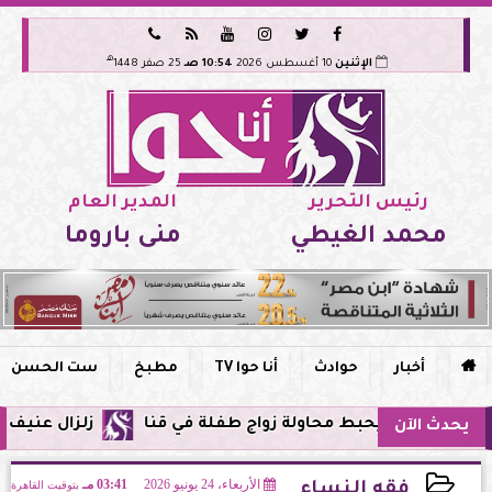






هـ
الإثنين
10 أغسطس 2026
10:54 صـ
25 صفر 1448
رئيس التحرير
المدير العام
محمد الغيطي
منى باروما

أخبار
حوادث
أنا حوا TV
مطبخ
ست الحسن
مومة يحبط محاولة زواج طفلة في قنا
زلزال عنيف بقوة 7 درجات يضرب سواحل الفلبين وحزام النار يهتز من جديد
يحدث الآن
الأربعاء، 24 يونيو 2026
03:41 مـ
بتوقيت القاهرة
فقه النساء