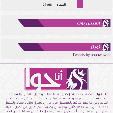
العشاء
20:06
الفيس بوك
تويتر
Tweets by anahwaweb
أنا حوا
منصة صحفية إلكترونيه هدفها وصول الخبر والمعلومات
بمصداقية تامة وسرعة ومهنية. هدفنا أن نحيط حواء بكل ما يحدث فى
العالم وكل ما يهم حياتها بالتفصيل من أجل أن تشرق وتزداد جمالاً وتشغل
المكانة التى تستحقها كأنثى وكإنسان يضيف للحياة بل هى أصل الحياة.
ومن أجل آدم يعلم يقيناً أنه يكون أسعد وأفضل بالتكامل معها وليس التأخر