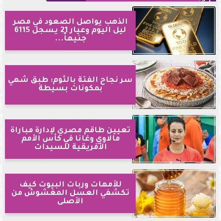
الذهب يواصل الصعود في مصر
ليل اليوم وعيار 21 يسجل 6115
جنيهاً...
سر نجاح الفتة بالثوم: طبق شهي
بمكونات بسيطة
تعيين طاقم مصري لإدارة مباراة
مالاوي وغانا في كأس الأمم
الأفريقية للسيدات
للأمهات وربات البيوت كيف
تكشفي العسل المغشوش من
الأصلى