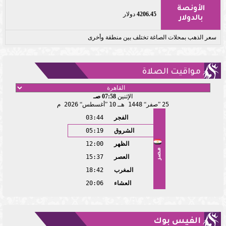
الأونصة
4206.45
دولار
بالدولار
سعر الذهب بمحلات الصاغة تختلف بين منطقة وأخرى
مواقيت الصلاة
الإثنين
07:58 صـ
25
صفر
1448 هـ
10
أغسطس
2026 م
الفجر
03:44
الشروق
05:19
الظهر
12:00
مصر
العصر
15:37
المغرب
18:42
العشاء
20:06
الفيس بوك