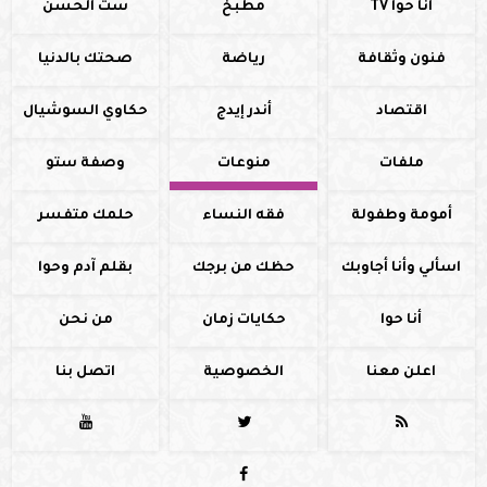
أنا حوا TV
مطبخ
ست الحسن
فنون وثقافة
رياضة
صحتك بالدنيا
اقتصاد
أندر إيدج
حكاوي السوشيال
ملفات
منوعات
وصفة ستو
أمومة وطفولة
فقه النساء
حلمك متفسر
اسألي وأنا أجاوبك
حظك من برجك
بقلم آدم وحوا
أنا حوا
حكايات زمان
من نحن
اعلن معنا
الخصوصية
اتصل بنا



