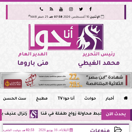






هـ
الإثنين
10 أغسطس 2026
07:58 صـ
25 صفر 1448
رئيس التحرير
المدير العام
محمد الغيطي
منى باروما

أخبار
حوادث
أنا حوا TV
مطبخ
ست الحسن
بط محاولة زواج طفلة في قنا
زلزال عنيف بقوة 7 درجات يضرب سواحل الفلبين وحزام النار يهتز من جديد
يحدث الآن
الثلاثاء، 16 يونيو 2026
02:53 مـ
بتوقيت القاهرة
منوعات