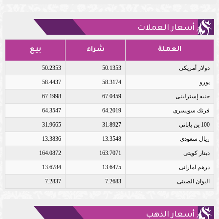
أسعار العملات
العملة
شراء
بيع
دولار أمريكى
50.1353
50.2353
يورو
58.3174
58.4437
جنيه إسترلينى
67.0459
67.1998
فرنك سويسرى
64.2019
64.3547
100 ين يابانى
31.8927
31.9665
ريال سعودى
13.3548
13.3836
دينار كويتى
163.7071
164.0872
درهم اماراتى
13.6475
13.6784
اليوان الصينى
7.2683
7.2837
أسعار الذهب