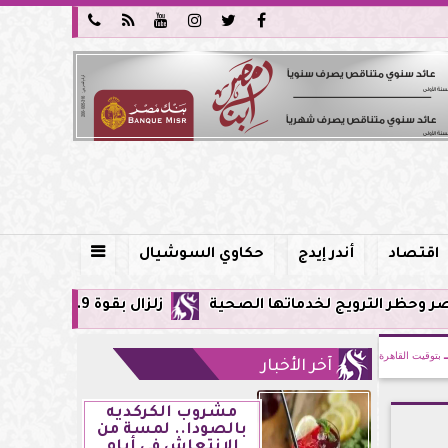






اقتصاد
أندر إيدج
حكاوي السوشيال

ج لخدماتها الصحية
زلزال بقوة 5.9 ريختر يشعر به سكان القاهرة وعدة محافظات.. مركزه شرق البحر المتوسط
بتوقيت القاهرة
آخر الأخبار
مشروب الكركديه
بالصودا.. لمسة من
الانتعاش في أيام