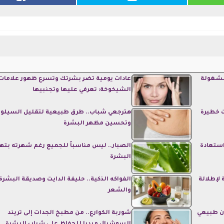
عادات يومية تضر بشرتك وتسرع ظهور علامات
الشيخوخة: تعرفي عليها وتجنبيها
ت خطيرة
هترجعي شباب.. طرق طبيعية لتقليل السيلو
وتحسين مظهر البشرة
استعادة
الصبار.. ليس مناسباً للجميع رغم شهرته بته
البشرة
 لإطلالة
الفواكه الذكية.. حليفة الدايت وصديقة البشرة
والشعر
ّن طبيعي
شوربة الكوارع.. من مطبخ الجدات إلى تريند