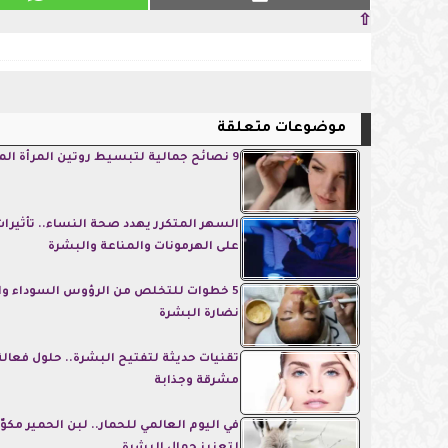
⇧
موضوعات متعلقة
9 نصائح جمالية لتبسيط روتين المرأة المشغولة
السهر المتكرر يهدد صحة النساء.. تأثيرا
على الهرمونات والمناعة والبشرة
5 خطوات للتخلص من الرؤوس السوداء و
نضارة البشرة
تقنيات حديثة لتفتيح البشرة.. حلول فعالة
مشرقة وجذابة
في اليوم العالمي للحمار.. لبن الحمير مكو