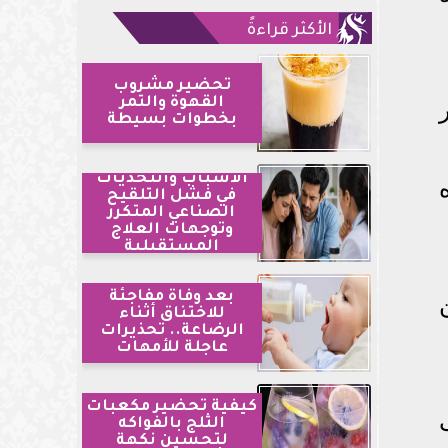
الأكثر قراءةً
تحضير مشروب
القهوة والتمر
ر
بخطوات بسيطة
الأسباب والتحديات
في فشل التلقيح
الصناعي المتكرر
وتوجهات العلاج
المستقبلية
بعد وفاة مفاجئة
للاختناق أثناء
الرضاعة.. تحذيرات
عاجلة للأمهات
كيفية تحضير مكعبات
الثلج بالفواكه
لتحسين نكهة