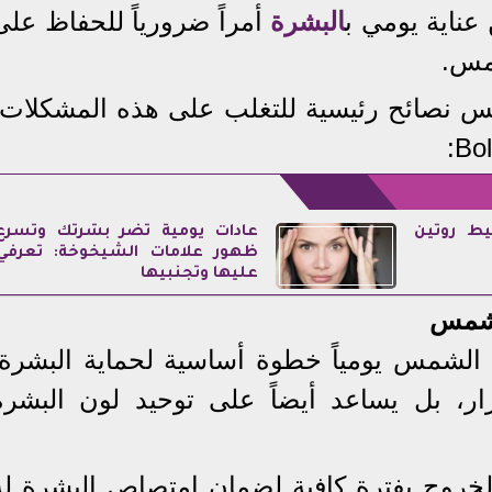
عناية يومي ب
البشرة
أمراً ضرورياً للحفاظ على
شمس.
خمس نصائح رئيسية للتغلب على هذه المشكلات،
يط روتين
عادات يومية تضر بشرتك وتسرع
ظهور علامات الشيخوخة: تعرفي
عليها وتجنبيها
ن الشمس يومياً خطوة أساسية لحماية البشرة.
ر، بل يساعد أيضاً على توحيد لون البشرة
لخروج بفترة كافية لضمان امتصاص البشرة له