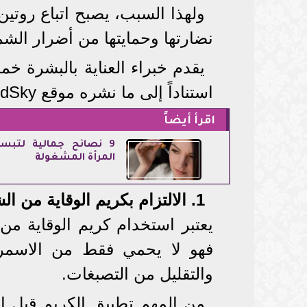
ولهذا السبب، يصبح اتباع روتين 
نضارتها وحمايتها من أضرار ال
يقدم خبراء العناية بالبشرة 
استناداً إلى ما نشره موقع BoldSky:
اقرأ أيضاً
9 نصائح جمالية لتبس
المرأة المشغولة
1. الالتزام بكريم الوقاية من الشمس
يعتبر استخدام كريم الوقاية م
فهو لا يحمي فقط من الاسمرا
والتقليل من التصبغات.
من المهم تطبيق الكريم قبل ا