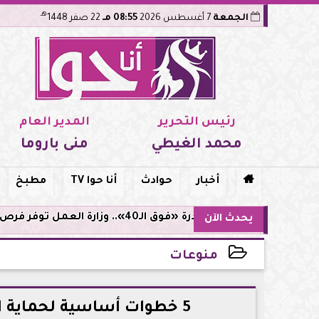
هـ
الجمعة
7 أغسطس 2026
08:55 مـ
22 صفر 1448
رئيس التحرير
المدير العام
محمد الغيطي
منى باروما

أخبار
حوادث
أنا حوا TV
مطبخ
مبادرة «فوق الـ40».. وزارة العمل توفر فرص توظيف لأصحاب الخبرات
يحدث الآن
منوعات
2026-05-19 14:06:01
5 خطوات أساسية لحماية البشرة من التصبغات خلال فصل الصيف