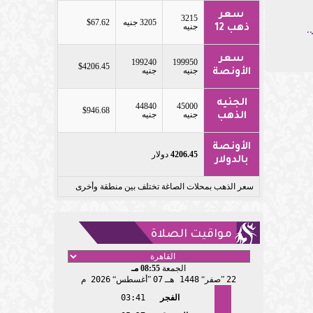
سعر
3215
3205 جنيه
$67.62
جنيه
ذهب 12
.
سعر
199240
199950
$4206.45
جنيه
جنيه
الأونصة
الجنيه
44840
45000
$946.68
جنيه
جنيه
الذهب
الأونصة
4206.45
دولار
بالدولار
سعر الذهب بمحلات الصاغة تختلف بين منطقة وأخرى
مواقيت الصلاة
الجمعة
08:55 مـ
22
صفر
1448 هـ
07
أغسطس
2026 م
الفجر
03:41