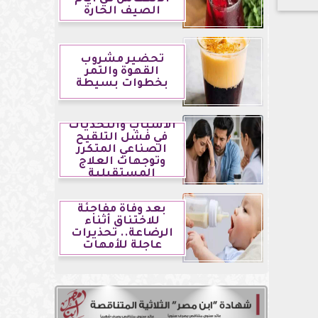
الصيف الحارة
تحضير مشروب
القهوة والتمر
بخطوات بسيطة
الأسباب والتحديات
في فشل التلقيح
الصناعي المتكرر
وتوجهات العلاج
المستقبلية
بعد وفاة مفاجئة
للاختناق أثناء
الرضاعة.. تحذيرات
عاجلة للأمهات