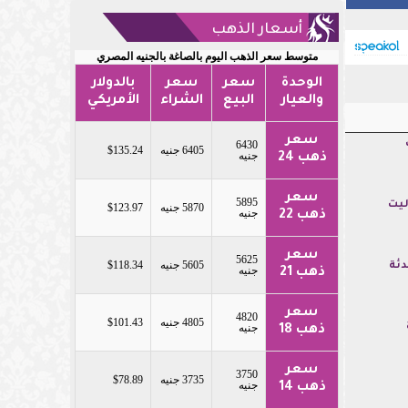
أسعار الذهب
متوسط سعر الذهب اليوم بالصاغة بالجنيه المصري
الوحدة
سعر
سعر
بالدولار
والعيار
البيع
الشراء
الأمريكي
سعر
6430
6405 جنيه
$135.24
جنيه
ذهب 24
سعر
5895
ليت
5870 جنيه
$123.97
جنيه
ذهب 22
سعر
5625
5605 جنيه
$118.34
دئة
جنيه
ذهب 21
سعر
4820
4805 جنيه
$101.43
جنيه
ذهب 18
سعر
3750
3735 جنيه
$78.89
جنيه
ذهب 14