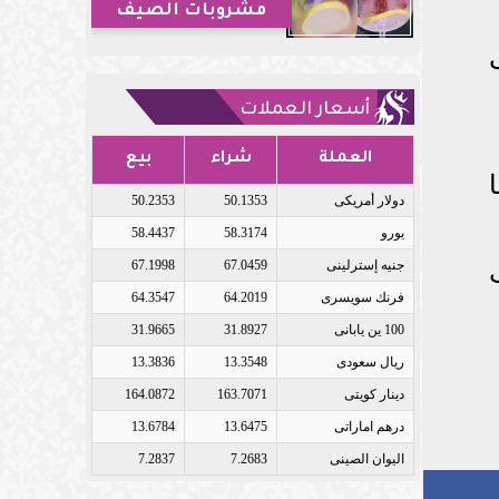
مشروبات الصيف
أسعار العملات
العملة
شراء
بيع
دولار أمريكى
50.1353
50.2353
يورو
58.3174
58.4437
جنيه إسترلينى
67.0459
67.1998
فرنك سويسرى
64.2019
64.3547
100 ين يابانى
31.8927
31.9665
ريال سعودى
13.3548
13.3836
دينار كويتى
163.7071
164.0872
درهم اماراتى
13.6475
13.6784
اليوان الصينى
7.2683
7.2837