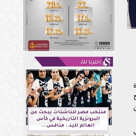
اخترنا لك
منتخب مصر للناشئات يبحث عن
البرونزية التاريخية في كأس
العالم لليد.. منافس...
تعاني