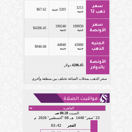
سعر
3215
3205 جنيه
$67.62
جنيه
ذهب 12
سعر
199240
199950
$4206.45
جنيه
جنيه
الأونصة
الجنيه
44840
45000
$946.68
جنيه
جنيه
الذهب
الأونصة
4206.45
دولار
بالدولار
سعر الذهب بمحلات الصاغة تختلف بين منطقة وأخرى
مواقيت الصلاة
السبت
08:28 صـ
23
صفر
1448 هـ
08
أغسطس
2026 م
الفجر
03:42