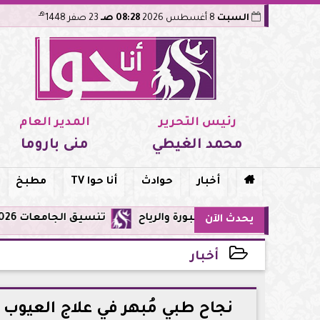
هـ
السبت
8 أغسطس 2026
08:28 صـ
23 صفر 1448
رئيس التحرير
المدير العام
محمد الغيطي
منى باروما

أخبار
حوادث
أنا حوا TV
مطبخ
تنسيق الجامعات 2026: تعديل الرغبات متاح حتى الأحد 9 أغسطس.. اعرف القواعد والمواعيد والنصائح قبل غلق التسجيل
يحدث الآن
أخبار
2026-06-04 15:50:12
نجاح طبي مُبهر في علاج العيوب