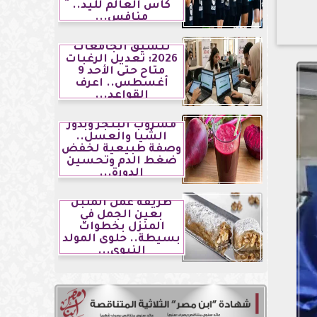
كأس العالم لليد..
منافس...
تنسيق الجامعات
2026: تعديل الرغبات
متاح حتى الأحد 9
أغسطس.. اعرف
القواعد...
مشروب البنجر وبذور
الشيا والعسل..
وصفة طبيعية لخفض
ضغط الدم وتحسين
الدورة...
طريقة عمل الملبن
بعين الجمل في
المنزل بخطوات
بسيطة.. حلوى المولد
النبوي...