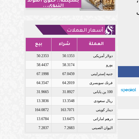
بسيطة.. حلوى المولد
النبوي...
أسعار العملات
العملة
شراء
بيع
دولار أمريكى
50.1353
50.2353
يورو
58.3174
58.4437
جنيه إسترلينى
67.0459
67.1998
فرنك سويسرى
64.2019
64.3547
100 ين يابانى
31.8927
31.9665
ريال سعودى
13.3548
13.3836
دينار كويتى
163.7071
164.0872
درهم اماراتى
13.6475
13.6784
اليوان الصينى
7.2683
7.2837