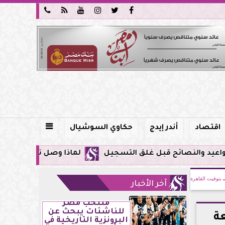






اقتصاد
أندر إيدج
حكاوي السوشيال

لماذا وصل تنبيه زلزال جوجل في مصر اليوم لأول مرة
بتوقيت القاهرة
آخر الأخبار
منتخب مصر
للناشئات يبحث عن
عة
البرونزية التاريخية في