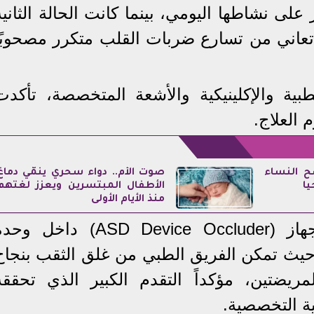
ى نشاطها اليومي، بينما كانت الحالة الثانية
بلغ من العمر 40 عامًا تعاني من تسارع ضربات القلب متكرر مصحوبً
ة والإكلينيكية والأشعة المتخصصة، تأكدت
 العلاج.
 النساء
صوت الأم.. دواء سحري ينمّي دماغ
يا
الأطفال المبتسرين ويعزز لغتهم
منذ الأيام الأولى
أُجريت التدخلات باستخدام جهاز (ASD Device Occluder) داخل و
يث تمكن الفريق الطبي من غلق الثقب بنجاح
ريضتين، مؤكداً التقدم الكبير الذي تحققه
ية التخصصية.