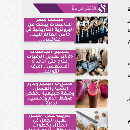
الأكثر قراءةً
منتخب مصر
للناشئات يبحث عن
البرونزية التاريخية في
كأس العالم لليد..
منافس...
تنسيق الجامعات
2026: تعديل الرغبات
متاح حتى الأحد 9
أغسطس.. اعرف
القواعد...
مشروب البنجر وبذور
الشيا والعسل..
وصفة طبيعية لخفض
ضغط الدم وتحسين
الدورة...
طريقة عمل الملبن
بعين الجمل في
المنزل بخطوات