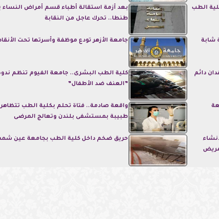
لية الطب
بعد أزمة استقالة أطباء قسم أمراض النساء
طنطا.. تحرك عاجل من النقابة
 شابة
جامعة الأزهر تودع موظفة وأسرتها تحت الأنق
ان دائم
كلية الطب البشرى.. جامعة الفيوم تنظم ندو
”العنف ضد الأطفال”
عة
واقعة صادمة.. فتاة تحلم بكلية الطب تتظاهر ب
طبيبة بمستشفى بلندن وتعالج المرضى
نشاء
حريق ضخم داخل كلية الطب بجامعة عين ش
مريض