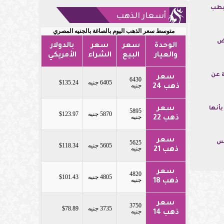
 بطب
أسعار الذهب
متوسط سعر الذهب اليوم بالصاغة بالجنيه المصري
اض
الوحدة
سعر
سعر
بالدولار
والعيار
البيع
الشراء
الأمريكي
ة عن
سعر
6430
6405 جنيه
$135.24
جنيه
ذهب 24
سعر
أنها
5895
5870 جنيه
$123.97
جنيه
ذهب 22
سعر
مس
5625
5605 جنيه
$118.34
جنيه
ذهب 21
سعر
4820
4805 جنيه
$101.43
جنيه
ذهب 18
سعر
3750
3735 جنيه
$78.89
جنيه
ذهب 14