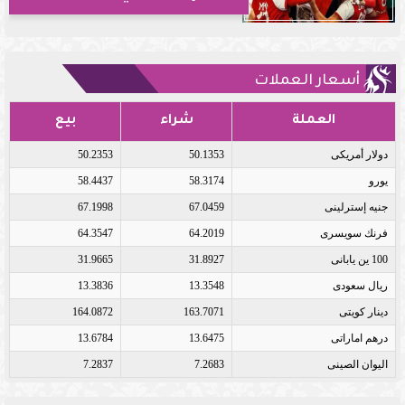
أسعار العملات
العملة
شراء
بيع
دولار أمريكى
50.1353
50.2353
يورو
58.3174
58.4437
جنيه إسترلينى
67.0459
67.1998
فرنك سويسرى
64.2019
64.3547
100 ين يابانى
31.8927
31.9665
ريال سعودى
13.3548
13.3836
دينار كويتى
163.7071
164.0872
درهم اماراتى
13.6475
13.6784
اليوان الصينى
7.2683
7.2837