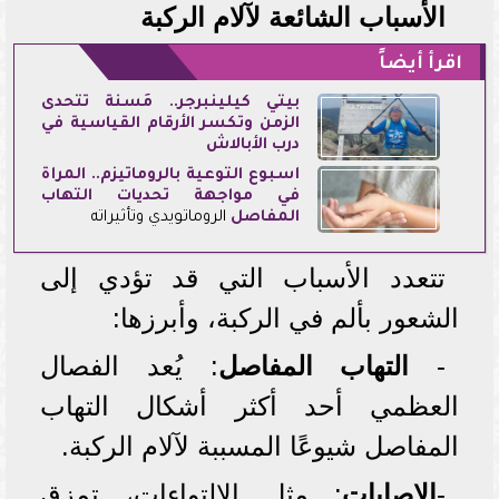
الأسباب الشائعة لآلام الركبة
اقرأ أيضاً
بيتي كيلينبرجر.. مُسنة تتحدى
الزمن وتكسر الأرقام القياسية في
درب الأبالاش
أسبوع التوعية بالروماتيزم.. المرأة
في مواجهة تحديات
التهاب
المفاصل
الروماتويدي وتأثيراته
تتعدد الأسباب التي قد تؤدي إلى
الشعور بألم في الركبة، وأبرزها:
-
التهاب المفاصل
: يُعد الفصال
العظمي أحد أكثر أشكال التهاب
المفاصل شيوعًا المسببة لآلام الركبة.
-
الإصابات
: مثل الالتواءات، تمزق