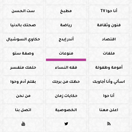
أنا حوا TV
مطبخ
ست الحسن
فنون وثقافة
رياضة
صحتك بالدنيا
اقتصاد
أندر إيدج
حكاوي السوشيال
ملفات
منوعات
وصفة ستو
أمومة وطفولة
فقه النساء
حلمك متفسر
اسألي وأنا أجاوبك
حظك من برجك
بقلم آدم وحوا
أنا حوا
حكايات زمان
من نحن
اعلن معنا
الخصوصية
اتصل بنا


