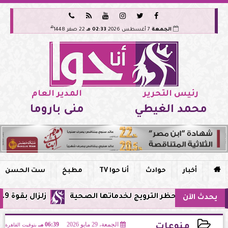






هـ
الجمعة
7 أغسطس 2026
02:33 مـ
22 صفر 1448
رئيس التحرير
المدير العام
محمد الغيطي
منى باروما

أخبار
حوادث
أنا حوا TV
مطبخ
ست الحسن
مصر وحظر الترويج لخدماتها الصحية
زلزال بقوة 5.9 ريختر يشعر به سكان القاهرة وعدة محافظات.. مركزه شرق البحر المتوسط
يحدث الآن
الجمعة، 29 مايو 2026
06:39 مـ
بتوقيت القاهرة
منوعات