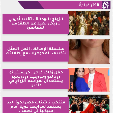
الأكثر قراءةً
الزواج بالوكالة.. تقليد أوروبي
تاريخي بعيد عن الطقوس
المعاصرة
سلسلة الإطالة.. الحل الأمثل
لتكييف المجوهرات مع إطلالتك
حفل زفاف فاخر.. كريستيانو
رونالدو وجورجينا رودريجيز
يستعدان لمراسم الزواج في
ماديرا
منتخب ناشئات مصر لكرة اليد
يستعد لمواجهة قوية أمام
إسبانيا في نصف...