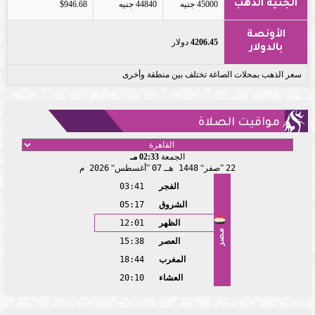
الجنيه الذهب
45000 جنيه
44840 جنيه
$946.68
الأونصة
4206.45
دولار
بالدولار
سعر الذهب بمحلات الصاغة تختلف بين منطقة وأخرى
مواقيت الصلاة
الجمعة
02:33 مـ
22
صفر
1448 هـ
07
أغسطس
2026 م
الفجر
03:41
الشروق
05:17
الظهر
12:01
مصر
العصر
15:38
المغرب
18:44
العشاء
20:10