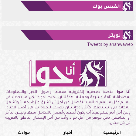
الفيس بوك
تويتر
Tweets by anahwaweb
أنا حوا
منصة صحفية إلكترونيه هدفها وصول الخبر والمعلومات
بمصداقية تامة وسرعة ومهنية. هدفنا أن نحيط حواء بكل ما يحدث فى
العالم وكل ما يهم حياتها بالتفصيل من أجل أن تشرق وتزداد جمالاً وتشغل
المكانة التى تستحقها كأنثى وكإنسان يضيف للحياة بل هى أصل الحياة.
ومن أجل آدم يعلم يقيناً أنه يكون أسعد وأفضل بالتكامل معها وليس التأخر
أو التناقض. نحن موقع من أجل حواء وآدم من أجل الإنسان الناطق بالعربية
فى كل مكان.
الرئيسية
أخبار
حوادث