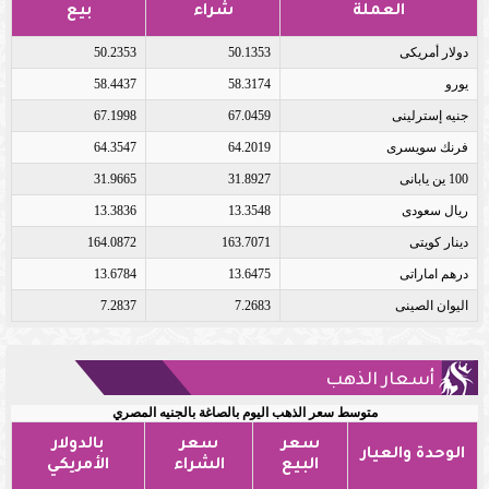
العملة
شراء
بيع
دولار أمريكى
50.1353
50.2353
يورو
58.3174
58.4437
جنيه إسترلينى
67.0459
67.1998
فرنك سويسرى
64.2019
64.3547
100 ين يابانى
31.8927
31.9665
ريال سعودى
13.3548
13.3836
دينار كويتى
163.7071
164.0872
درهم اماراتى
13.6475
13.6784
اليوان الصينى
7.2683
7.2837
أسعار الذهب
متوسط سعر الذهب اليوم بالصاغة بالجنيه المصري
سعر
سعر
بالدولار
الوحدة والعيار
البيع
الشراء
الأمريكي