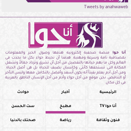
Tweets by anahwaweb
أنا حوا
منصة صحفية إلكترونيه هدفها وصول الخبر والمعلومات
بمصداقية تامة وسرعة ومهنية. هدفنا أن نحيط حواء بكل ما يحدث فى
العالم وكل ما يهم حياتها بالتفصيل من أجل أن تشرق وتزداد جمالاً وتشغل
المكانة التى تستحقها كأنثى وكإنسان يضيف للحياة بل هى أصل الحياة.
ومن أجل آدم يعلم يقيناً أنه يكون أسعد وأفضل بالتكامل معها وليس التأخر
أو التناقض. نحن موقع من أجل حواء وآدم من أجل الإنسان الناطق بالعربية
فى كل مكان.
الرئيسية
أخبار
حوادث
أنا حوا TV
مطبخ
ست الحسن
فنون وثقافة
رياضة
صحتك بالدنيا