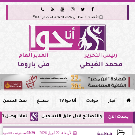






هـ
الأحد
9 أغسطس 2026
12:11 مـ
24 صفر 1448
رئيس التحرير
المدير العام
محمد الغيطي
منى باروما

أخبار
حوادث
أنا حوا TV
مطبخ
ست الحسن
لماذا وصل تنبيه زلزال جوجل في 
يحدث الآن
الأربعاء، 22 أبريل 2026
05:29 مـ
بتوقيت القاهرة
مطبخ