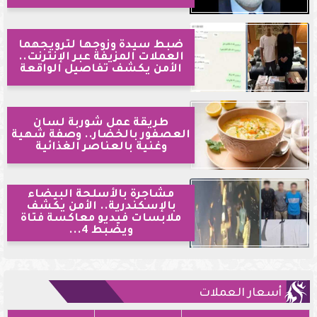
ضبط سيدة وزوجها لترويجهما
العملات المزيفة عبر الإنترنت..
الأمن يكشف تفاصيل الواقعة
طريقة عمل شوربة لسان
العصفور بالخضار.. وصفة شهية
وغنية بالعناصر الغذائية
مشاجرة بالأسلحة البيضاء
بالإسكندرية.. الأمن يكشف
ملابسات فيديو معاكسة فتاة
ويضبط 4...
أسعار العملات