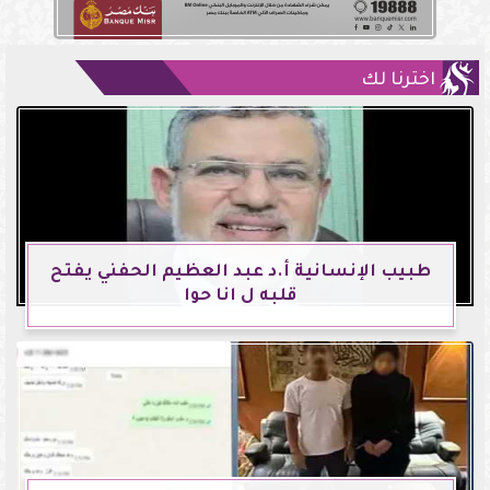
اخترنا لك
طبيب الإنسانية أ.د عبد العظيم الحفني يفتح
قلبه ل انا حوا