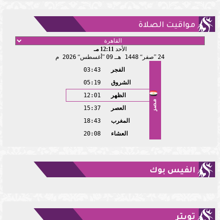
مواقيت الصلاة
الأحد
12:11 مـ
24
صفر
1448 هـ
09
أغسطس
2026 م
الفجر
03:43
الشروق
05:19
الظهر
12:01
مصر
العصر
15:37
المغرب
18:43
العشاء
20:08
الفيس بوك
تويتر