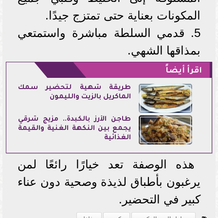
المكونات بعناية حتى تمتزج جيدًا.
5. قدمي السلطة مباشرة واستمتعي
بمذاقها الشهي.
اقرأ أيضاً
طريقة شهية لتحضير سمك
الماكريل بالزيت والليمون
طاجن الأرز بالكبدة.. مزيج شرقي
يجمع بين النكهة الغنية والقيمة
الغذائية
هذه الوصفة تعد خيارًا رائعًا لمن
يرغبون بأطباق لذيذة وصحية دون عناء
كبير في التحضير.