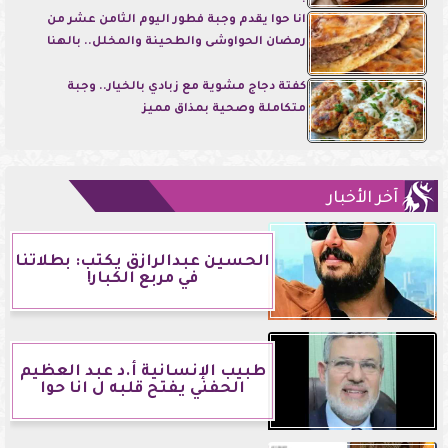
انا حوا يقدم وجبة فطور اليوم الثامن عشر من
رمضان الحواوشى والطحينة والمخلل.. بالهنا
كفتة دجاج مشوية مع زبادي بالخيار.. وجبة
متكاملة وصحية بمذاق مميز
آخر الأخبار
الحسين عبدالرازق يكتب: بطلاتنا
في مربع الكبار!
طبيب الإنسانية أ.د عبد العظيم
الحفني يفتح قلبه ل انا حوا