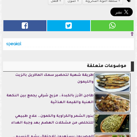
سلطة التونة المكرونة
كمون
فلفل
⇧
موضوعات متعلقة
طريقة شهية لتحضير سمك الماكريل بالزيت
والليمون
طاجن الأرز بالكبدة.. مزيج شرقي يجمع بين النكهة
الغنية والقيمة الغذائية
بذور الشمر والكراوية والكمون.. علاج طبيعي
للتخلص من مشكلات الهضم بعد وجبة الغداء
المصريون يستعدون للاحتفال بشم النسيم..