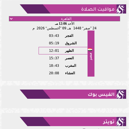
مواقيت الصلاة
الأحد
12:06 مـ
24
صفر
1448 هـ
09
أغسطس
2026 م
الفجر
03:43
الشروق
05:19
الظهر
12:01
مصر
العصر
15:37
المغرب
18:43
العشاء
20:08
الفيس بوك
تويتر