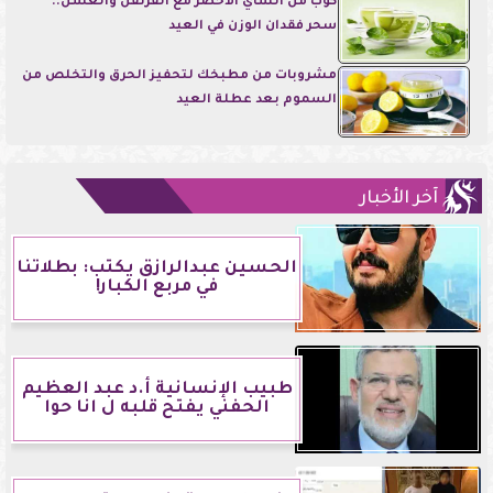
كوب من الشاي الأخضر مع القرنفل والعسل..
سحر فقدان الوزن في العيد
مشروبات من مطبخك لتحفيز الحرق والتخلص من
السموم بعد عطلة العيد
آخر الأخبار
الحسين عبدالرازق يكتب: بطلاتنا
في مربع الكبار!
طبيب الإنسانية أ.د عبد العظيم
الحفني يفتح قلبه ل انا حوا