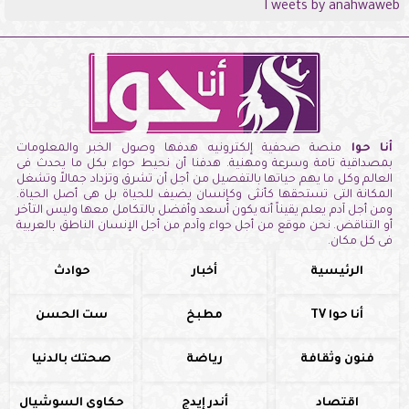
Tweets by anahwaweb
أنا حوا
منصة صحفية إلكترونيه هدفها وصول الخبر والمعلومات
بمصداقية تامة وسرعة ومهنية. هدفنا أن نحيط حواء بكل ما يحدث فى
العالم وكل ما يهم حياتها بالتفصيل من أجل أن تشرق وتزداد جمالاً وتشغل
المكانة التى تستحقها كأنثى وكإنسان يضيف للحياة بل هى أصل الحياة.
ومن أجل آدم يعلم يقيناً أنه يكون أسعد وأفضل بالتكامل معها وليس التأخر
أو التناقض. نحن موقع من أجل حواء وآدم من أجل الإنسان الناطق بالعربية
فى كل مكان.
الرئيسية
أخبار
حوادث
أنا حوا TV
مطبخ
ست الحسن
فنون وثقافة
رياضة
صحتك بالدنيا
اقتصاد
أندر إيدج
حكاوي السوشيال