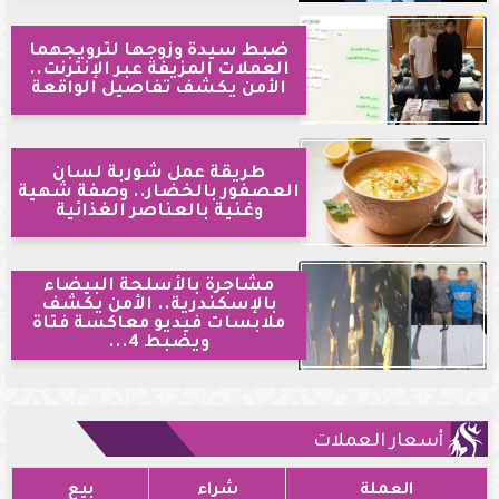
ضبط سيدة وزوجها لترويجهما
العملات المزيفة عبر الإنترنت..
الأمن يكشف تفاصيل الواقعة
طريقة عمل شوربة لسان
العصفور بالخضار.. وصفة شهية
وغنية بالعناصر الغذائية
مشاجرة بالأسلحة البيضاء
بالإسكندرية.. الأمن يكشف
ملابسات فيديو معاكسة فتاة
ويضبط 4...
أسعار العملات
العملة
شراء
بيع