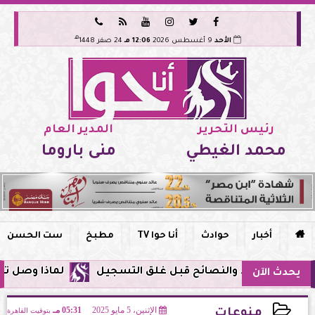






هـ
الأحد
9 أغسطس 2026
12:06 مـ
24 صفر 1448
رئيس التحرير
المدير العام
محمد الغيطي
منى باروما

أخبار
حوادث
أنا حوا TV
مطبخ
ست الحسن
لماذا وصل تنبيه زلزال جوجل في
يحدث الآن
الإثنين، 5 مايو 2025
05:31 مـ
بتوقيت القاهرة
منوعات