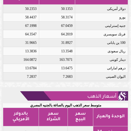
دولار أمريكى
50.1353
50.2353
يورو
58.3174
58.4437
جنيه إسترلينى
67.0459
67.1998
فرنك سويسرى
64.2019
64.3547
100 ين يابانى
31.8927
31.9665
ريال سعودى
13.3548
13.3836
دينار كويتى
163.7071
164.0872
درهم اماراتى
13.6475
13.6784
اليوان الصينى
7.2683
7.2837
أسعار الذهب
متوسط سعر الذهب اليوم بالصاغة بالجنيه المصري
سعر
سعر
بالدولار
الوحدة والعيار
البيع
الشراء
الأمريكي