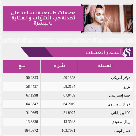
وصفات طبيعية تساعد على
تهدئة حب الشباب والعناية
بالبشرة
أسعار العملات
العملة
شراء
بيع
دولار أمريكى
50.1353
50.2353
يورو
58.3174
58.4437
جنيه إسترلينى
67.0459
67.1998
فرنك سويسرى
64.2019
64.3547
100 ين يابانى
31.8927
31.9665
ريال سعودى
13.3548
13.3836
دينار كويتى
163.7071
164.0872