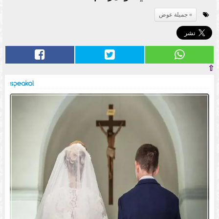
جميلة عوض
⇧