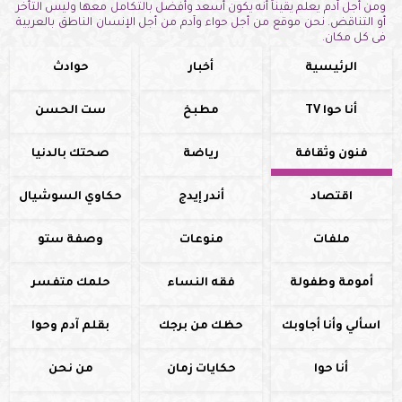
ومن أجل آدم يعلم يقيناً أنه يكون أسعد وأفضل بالتكامل معها وليس التأخر
أو التناقض. نحن موقع من أجل حواء وآدم من أجل الإنسان الناطق بالعربية
فى كل مكان.
الرئيسية
أخبار
حوادث
أنا حوا TV
مطبخ
ست الحسن
فنون وثقافة
رياضة
صحتك بالدنيا
اقتصاد
أندر إيدج
حكاوي السوشيال
ملفات
منوعات
وصفة ستو
أمومة وطفولة
فقه النساء
حلمك متفسر
اسألي وأنا أجاوبك
حظك من برجك
بقلم آدم وحوا
أنا حوا
حكايات زمان
من نحن