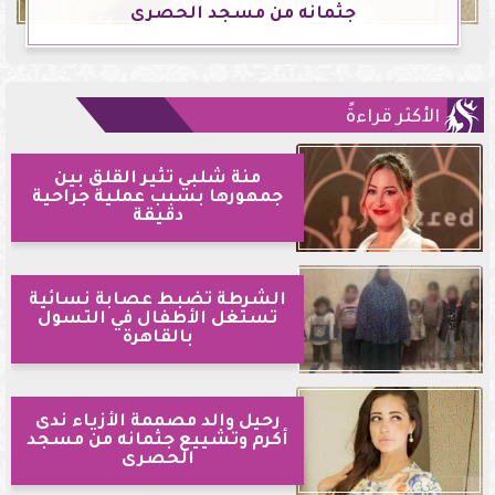
جثمانه من مسجد الحصرى
الأكثر قراءةً
منة شلبي تثير القلق بين
جمهورها بسبب عملية جراحية
دقيقة
الشرطة تضبط عصابة نسائية
تستغل الأطفال في التسول
بالقاهرة
رحيل والد مصممة الأزياء ندى
أكرم وتشييع جثمانه من مسجد
الحصرى