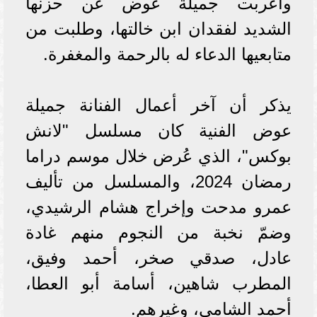
وأعربت جميلة عوض عن حزنها
الشديد لفقدان ابن خالتها، وطلبت من
متابعيها الدعاء له بالرحمة والمغفرة.
يذكر أن آخر أعمال الفنانة جميلة
عوض الفنية كان مسلسل "لانش
بوكس"، الذي عُرض خلال موسم دراما
رمضان 2024، والمسلسل من تأليف
عمرو مدحت وإخراج هشام الرشيدي،
وضمّ نخبة من النجوم منهم غادة
عادل، صدقي صخر، أحمد وفيق،
المطرب شاهين، أسامة أبو العطا،
أحمد الشامي، وغيرهم.