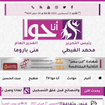






هـ
الأحد
9 أغسطس 2026
02:25 مـ
24 صفر 1448
رئيس التحرير
المدير العام
محمد الغيطي
منى باروما

أخبار
حوادث
أنا حوا TV
مطبخ
ست الحسن
لماذا وصل تنبيه زلزال جوجل في مصر ا
يحدث الآن
الخميس، 27 فبراير 2025
09:31 مـ
بتوقيت القاهرة
فنون وثقافة