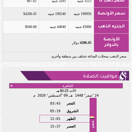
سعر ذهب 12
3215 جنيه
3205 جنيه
$67.62
سعر الأونصة
199950 جنيه
199240 جنيه
$4206.45
الجنيه الذهب
45000 جنيه
44840 جنيه
$946.68
الأونصة
4206.45
دولار
بالدولار
سعر الذهب بمحلات الصاغة تختلف بين منطقة وأخرى
مواقيت الصلاة
الأحد
02:25 مـ
24
صفر
1448 هـ
09
أغسطس
2026 م
الفجر
03:43
الشروق
05:19
الظهر
12:01
مصر
العصر
15:37