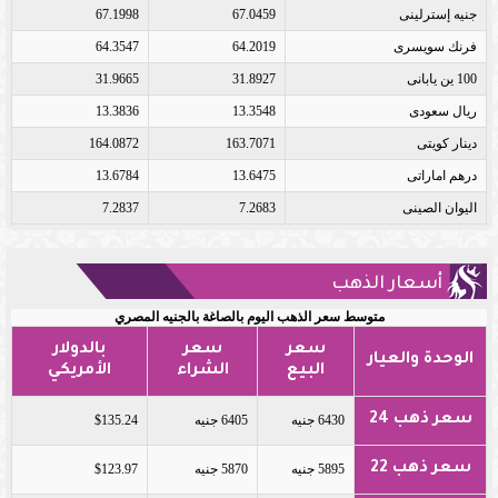
جنيه إسترلينى
67.0459
67.1998
فرنك سويسرى
64.2019
64.3547
100 ين يابانى
31.8927
31.9665
ريال سعودى
13.3548
13.3836
دينار كويتى
163.7071
164.0872
درهم اماراتى
13.6475
13.6784
اليوان الصينى
7.2683
7.2837
أسعار الذهب
متوسط سعر الذهب اليوم بالصاغة بالجنيه المصري
سعر
سعر
بالدولار
الوحدة والعيار
البيع
الشراء
الأمريكي
سعر ذهب 24
6430 جنيه
6405 جنيه
$135.24
سعر ذهب 22
5895 جنيه
5870 جنيه
$123.97