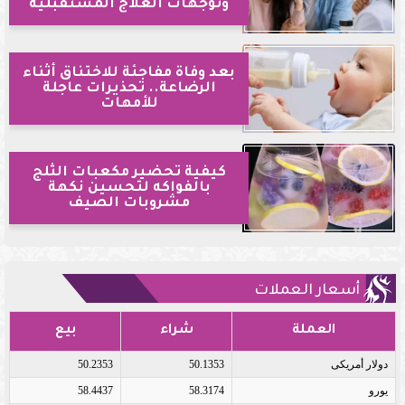
وتوجهات العلاج المستقبلية
بعد وفاة مفاجئة للاختناق أثناء
الرضاعة.. تحذيرات عاجلة
للأمهات
كيفية تحضير مكعبات الثلج
بالفواكه لتحسين نكهة
مشروبات الصيف
أسعار العملات
العملة
شراء
بيع
دولار أمريكى
50.1353
50.2353
يورو
58.3174
58.4437