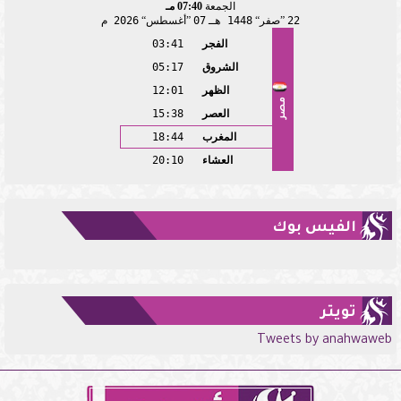
الجمعة
07:40 مـ
22
صفر
1448 هـ
07
أغسطس
2026 م
الفجر
03:41
الشروق
05:17
الظهر
12:01
مصر
العصر
15:38
المغرب
18:44
العشاء
20:10
الفيس بوك
تويتر
Tweets by anahwaweb