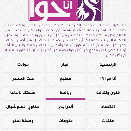
أنا حوا
منصة صحفية إلكترونيه هدفها وصول الخبر والمعلومات
بمصداقية تامة وسرعة ومهنية. هدفنا أن نحيط حواء بكل ما يحدث فى
العالم وكل ما يهم حياتها بالتفصيل من أجل أن تشرق وتزداد جمالاً وتشغل
المكانة التى تستحقها كأنثى وكإنسان يضيف للحياة بل هى أصل الحياة.
ومن أجل آدم يعلم يقيناً أنه يكون أسعد وأفضل بالتكامل معها وليس التأخر
أو التناقض. نحن موقع من أجل حواء وآدم من أجل الإنسان الناطق بالعربية
فى كل مكان.
الرئيسية
أخبار
حوادث
أنا حوا TV
مطبخ
ست الحسن
فنون وثقافة
رياضة
صحتك بالدنيا
اقتصاد
أندر إيدج
حكاوي السوشيال
ملفات
منوعات
وصفة ستو