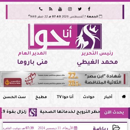






هـ
الجمعة
7 أغسطس 2026
07:40 مـ
22 صفر 1448
رئيس التحرير
المدير العام
محمد الغيطي
منى باروما

أخبار
حوادث
أنا حوا TV
مطبخ
ست الحسن
مصر وحظر الترويج لخدماتها الصحية
زلزال بقوة 5.9 ريختر يشعر به سكان القاهرة وعدة محافظات.. مركزه شرق البحر المتوسط
يحدث الآن
الأربعاء، 11 ديسمبر 2024
07:39 مـ
بتوقيت القاهرة
رياضة