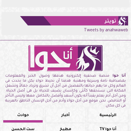
تويتر
Tweets by anahwaweb
أنا حوا
منصة صحفية إلكترونيه هدفها وصول الخبر والمعلومات
بمصداقية تامة وسرعة ومهنية. هدفنا أن نحيط حواء بكل ما يحدث فى
العالم وكل ما يهم حياتها بالتفصيل من أجل أن تشرق وتزداد جمالاً وتشغل
المكانة التى تستحقها كأنثى وكإنسان يضيف للحياة بل هى أصل الحياة.
ومن أجل آدم يعلم يقيناً أنه يكون أسعد وأفضل بالتكامل معها وليس التأخر
أو التناقض. نحن موقع من أجل حواء وآدم من أجل الإنسان الناطق بالعربية
فى كل مكان.
الرئيسية
أخبار
حوادث
أنا حوا TV
مطبخ
ست الحسن