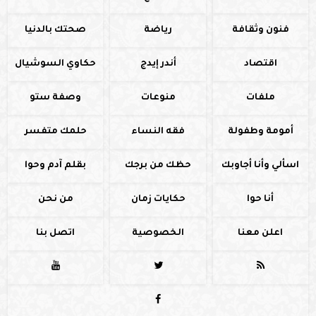
فنون وثقافة
رياضة
صحتك بالدنيا
اقتصاد
أندر إيدج
حكاوي السوشيال
ملفات
منوعات
وصفة ستو
أمومة وطفولة
فقه النساء
حلمك متفسر
اسألي وأنا أجاوبك
حظك من برجك
بقلم آدم وحوا
أنا حوا
حكايات زمان
من نحن
اعلن معنا
الخصوصية
اتصل بنا



