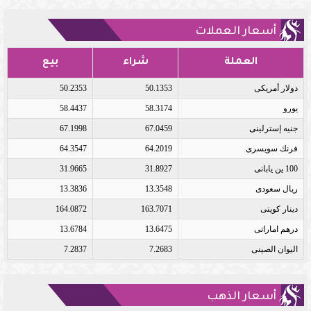
أسعار العملات
العملة
شراء
بيع
دولار أمريكى
50.1353
50.2353
يورو
58.3174
58.4437
جنيه إسترلينى
67.0459
67.1998
فرنك سويسرى
64.2019
64.3547
100 ين يابانى
31.8927
31.9665
ريال سعودى
13.3548
13.3836
دينار كويتى
163.7071
164.0872
درهم اماراتى
13.6475
13.6784
اليوان الصينى
7.2683
7.2837
أسعار الذهب