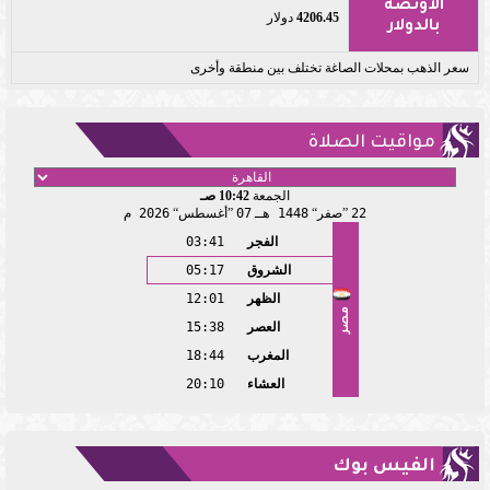
الأونصة
4206.45
دولار
بالدولار
سعر الذهب بمحلات الصاغة تختلف بين منطقة وأخرى
مواقيت الصلاة
الجمعة
10:42 صـ
22
صفر
1448 هـ
07
أغسطس
2026 م
الفجر
03:41
الشروق
05:17
الظهر
12:01
مصر
العصر
15:38
المغرب
18:44
العشاء
20:10
الفيس بوك