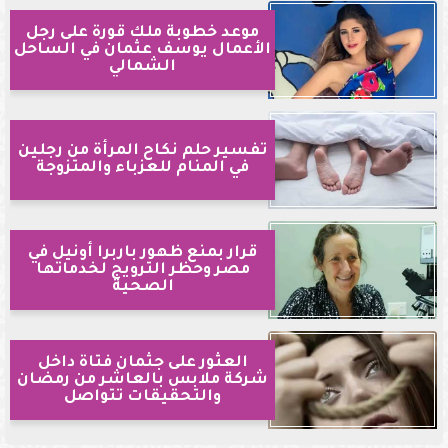
موعد خطوبة ملك قورة على رجل
الأعمال يوسف عثمان في الساحل
الشمالي
تفسير حلم نكاح المرأة من رجلين
في المنام للعزباء والمتزوجة
قرار بمنع ظهور باربرا أونيل في
مصر وحظر الترويج لخدماتها
الصحية
العثور على جثمان فتاة داخل
شركة ملابس بالعاشر من رمضان
والتحقيقات تتواصل