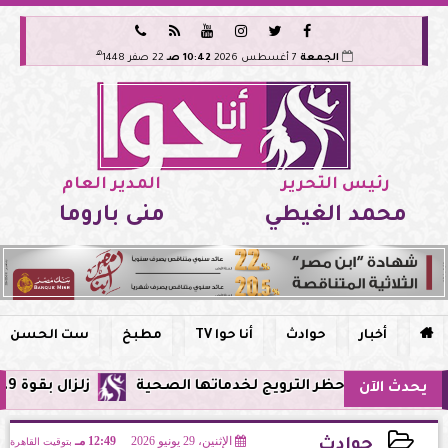






هـ
الجمعة
7 أغسطس 2026
10:42 صـ
22 صفر 1448
رئيس التحرير
المدير العام
محمد الغيطي
منى باروما

أخبار
حوادث
أنا حوا TV
مطبخ
ست الحسن
 مصر وحظر الترويج لخدماتها الصحية
زلزال بقوة 5.9 ريختر يشعر به سكان القاهرة وعدة محافظات.. مركزه شرق البحر المتوسط
يحدث الآن
الإثنين، 29 يونيو 2026
12:49 مـ
بتوقيت القاهرة
حوادث