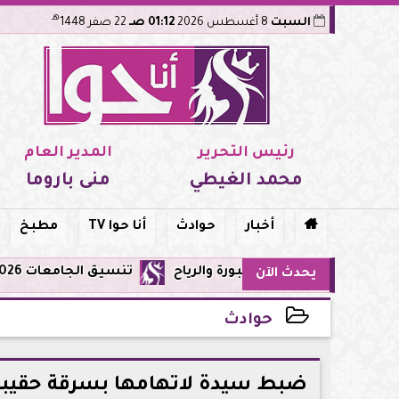
هـ
السبت
8 أغسطس 2026
01:12 صـ
22 صفر 1448
رئيس التحرير
المدير العام
محمد الغيطي
منى باروما

أخبار
حوادث
أنا حوا TV
مطبخ
تنسيق الجامعات 2026: تعديل الرغبات متاح حتى الأحد 9 أغسطس.. اعرف القواعد والمواعيد والنصائح قبل غلق التسجيل
يحدث الآن
حوادث
2026-06-19 16:44:17
ضبط سيدة لاتهامها بسرقة حقيبة