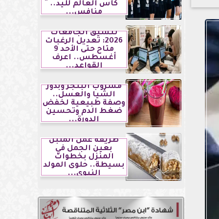
كأس العالم لليد..
منافس...
تنسيق الجامعات
2026: تعديل الرغبات
متاح حتى الأحد 9
أغسطس.. اعرف
القواعد...
مشروب البنجر وبذور
الشيا والعسل..
وصفة طبيعية لخفض
ضغط الدم وتحسين
الدورة...
طريقة عمل الملبن
بعين الجمل في
المنزل بخطوات
بسيطة.. حلوى المولد
النبوي...