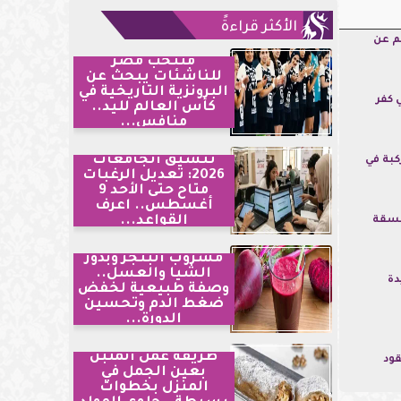
الأكثر قراءةً
م عن
منتخب مصر
للناشئات يبحث عن
البرونزية التاريخية في
 كفر
كأس العالم لليد..
منافس...
تنسيق الجامعات
كبة في
2026: تعديل الرغبات
متاح حتى الأحد 9
أغسطس.. اعرف
القواعد...
نسقة
مشروب البنجر وبذور
الشيا والعسل..
دة
وصفة طبيعية لخفض
ضغط الدم وتحسين
الدورة...
طريقة عمل الملبن
قود
بعين الجمل في
المنزل بخطوات