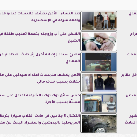
تعدي
كيد النساء.. الأمن يكشف ملابسات فيديو قدي
واقعة سرقة في الإسكندرية
رام
القبض على أب وزوجته بتهمة تعذيب طفلة في
الشيخ
فيات
مصرع سيدة وإصابة أخرى إثر حادث اصطدام مر
المعادي
داخل مقابر
الأمن يكشف ملابسات اعتداء سيدتين على م
حفلات بسبب خلاف مالي
شف عن
حبس سائق توك توك بالشرقية اعتدى على سي
مسنّة بسبب الأجرة
رشين
انتشال 5 جثامين في حادث انقلاب سيارة بترعة
المريوطية بالبدرشين واستمرار البحث عن مف