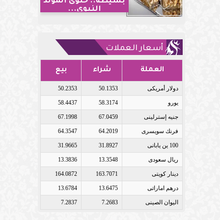
بسيطة.. حلوى المولد
النبوي...
أسعار العملات
العملة
شراء
بيع
دولار أمريكى
50.1353
50.2353
يورو
58.3174
58.4437
جنيه إسترلينى
67.0459
67.1998
فرنك سويسرى
64.2019
64.3547
100 ين يابانى
31.8927
31.9665
ريال سعودى
13.3548
13.3836
دينار كويتى
163.7071
164.0872
درهم اماراتى
13.6475
13.6784
اليوان الصينى
7.2683
7.2837