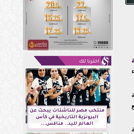
اخترنا لك
منتخب مصر للناشئات يبحث عن
البرونزية التاريخية في كأس
العالم لليد.. منافس...