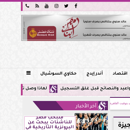






اقتصاد
أندر إيدج
حكاوي السوشيال

لماذا وصل تنبيه زلزال جوجل في مصر اليوم لأول مرة؟.. ك
بتوقيت القاهرة
آخر الأخبار
منتخب مصر
للناشئات يبحث عن
يزة
البرونزية التاريخية في