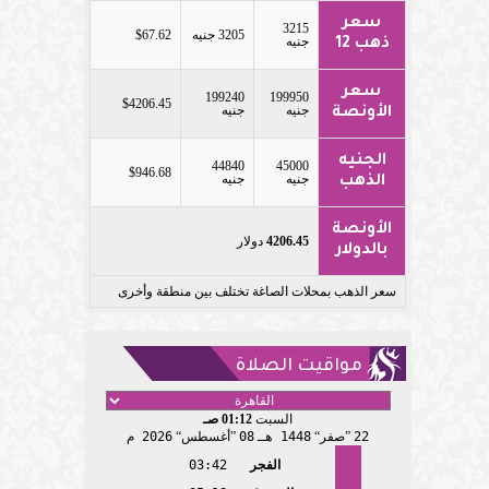
سعر
3215
3205 جنيه
$67.62
جنيه
ذهب 12
سعر
199240
199950
$4206.45
جنيه
جنيه
الأونصة
الجنيه
44840
45000
$946.68
جنيه
جنيه
الذهب
الأونصة
4206.45
دولار
بالدولار
سعر الذهب بمحلات الصاغة تختلف بين منطقة وأخرى
مواقيت الصلاة
السبت
01:12 صـ
22
صفر
1448 هـ
08
أغسطس
2026 م
الفجر
03:42