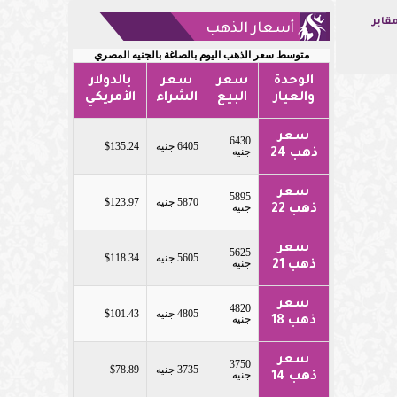
مقابر
أسعار الذهب
متوسط سعر الذهب اليوم بالصاغة بالجنيه المصري
الوحدة
سعر
سعر
بالدولار
والعيار
البيع
الشراء
الأمريكي
سعر
6430
6405 جنيه
$135.24
جنيه
ذهب 24
سعر
5895
5870 جنيه
$123.97
جنيه
ذهب 22
سعر
5625
5605 جنيه
$118.34
جنيه
ذهب 21
سعر
4820
4805 جنيه
$101.43
جنيه
ذهب 18
سعر
3750
3735 جنيه
$78.89
جنيه
ذهب 14