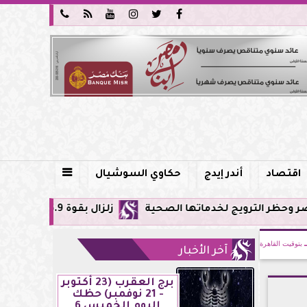






اقتصاد
أندر إيدج
حكاوي السوشيال

لخدماتها الصحية
زلزال بقوة 5.9 ريختر يشعر به سكان القاهرة وعدة محافظات.. مركزه شرق البحر المتوسط
بتوقيت القاهرة
آخر الأخبار
برج العقرب (23 أكتوبر
- 21 نوفمبر) حظك
اليوم الخميس 6