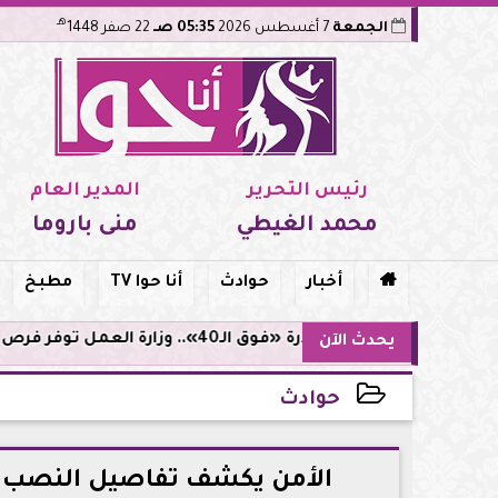
هـ
الجمعة
7 أغسطس 2026
05:35 صـ
22 صفر 1448
رئيس التحرير
المدير العام
محمد الغيطي
منى باروما

أخبار
حوادث
أنا حوا TV
مطبخ
مبادرة «فوق الـ40».. وزارة العمل توفر فرص توظيف لأصحاب الخبرات
يحدث الآن
حوادث
2026-06-23 12:38:33
الأمن يكشف تفاصيل النصب ع