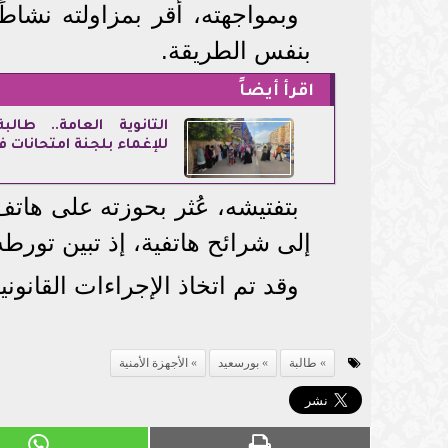
وبمواجهته، أقر بمزاولته نشاط
بنفس الطريقة.
اقرأ أيضاً
الثانوية العامة.. طال
للإغماء بلجنة امتحانات ف
بتفتيشه، عُثر بحوزته على هات
إلى شرائح هاتفية، إذ تبين تورط
وقد تم اتخاذ الإجراءات القانوني
طالبة
بورسعيد
الأجهزة الأمنية