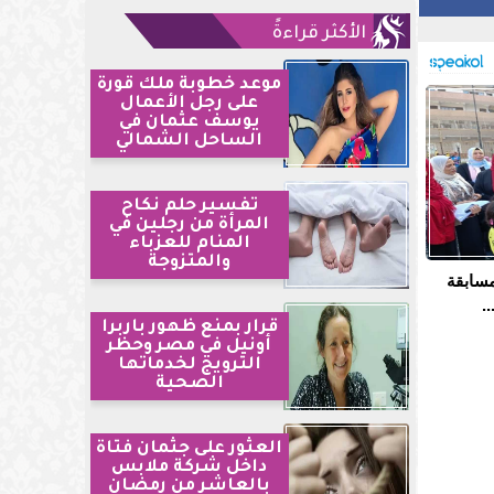
الأكثر قراءةً
موعد خطوبة ملك قورة
على رجل الأعمال
يوسف عثمان في
الساحل الشمالي
تفسير حلم نكاح
المرأة من رجلين في
المنام للعزباء
والمتزوجة
مسابقة
.
قرار بمنع ظهور باربرا
أونيل في مصر وحظر
الترويج لخدماتها
الصحية
العثور على جثمان فتاة
داخل شركة ملابس
بالعاشر من رمضان