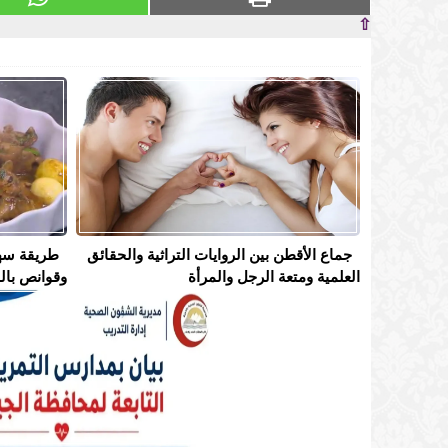
⇧
جماع الأقطن بين الروايات التراثية والحقائق
طريقة سه
العلمية ومتعة الرجل والمرأة
وقوانص بال