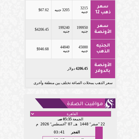
سعر
3215
3205 جنيه
$67.62
جنيه
ذهب 12
سعر
199240
199950
$4206.45
جنيه
جنيه
الأونصة
الجنيه
44840
45000
$946.68
جنيه
جنيه
الذهب
الأونصة
4206.45
دولار
بالدولار
سعر الذهب بمحلات الصاغة تختلف بين منطقة وأخرى
مواقيت الصلاة
الجمعة
05:35 صـ
22
صفر
1448 هـ
07
أغسطس
2026 م
الفجر
03:41