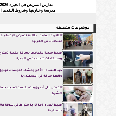
مدرسة وعناوينها وشروط التقديم ال
موضوعات متعلقة
الثانوية العامة.. طالبة تتعرض للإغماء بل
امتحانات في الغربية
ضبط سيدة لاتهامها بسرقة حقيبة تحتوي 
ومستندات شخصية في الجيزة
كيد النساء.. الأمن يكشف ملابسات فيديو
واقعة سرقة في الإسكندرية
القبض على أب وزوجته بتهمة تعذيب طفلة
الشيخ
ضبط لص دراجة نارية متورط في سرقة هات
بالمطرية