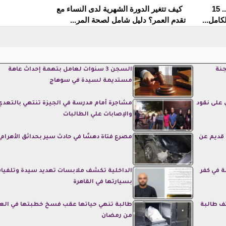
مدارس التمريض في الجيزة 2026.. 15
كيف تتغير الدورة الشهرية لدى النساء مع
كامل...
تقدم العمر؟ دليل شامل لصحة المر...
جنة
السجن 3 سنوات لعامل بتهمة إحداث عاهة
مستديمة لسيدة في سوهاج
على نقود
مشاجرة أمام مدرسة في الجيزة تنتهي بالتعدي
والإصابات علي الطالبات
 قديم عن
مصرع فتاة دهسًا في حادث سير بحدائق الأهرام
 في كفر
الداخلية تكشف ملابسات تهديد سيدة وتلفيا
بسيارتها في القاهرة
ف طالبة
طالبة تنهي حياتها عقب فسخ خطبتها في الع
من رمضان