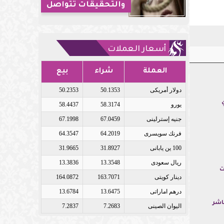
والتحقيقات تتواصل
أسعار العملات
العملة
شراء
بيع
دولار أمريكى
50.1353
50.2353
يورو
58.3174
58.4437
جنيه إسترلينى
67.0459
67.1998
فرنك سويسرى
64.2019
64.3547
100 ين يابانى
31.8927
31.9665
ريال سعودى
13.3548
13.3836
ت
دينار كويتى
163.7071
164.0872
درهم اماراتى
13.6475
13.6784
اشر
اليوان الصينى
7.2683
7.2837