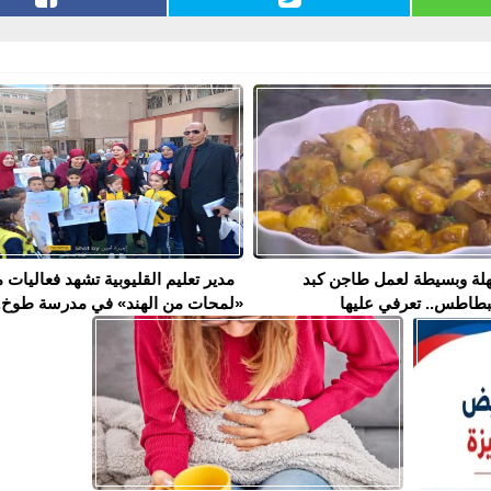
لة وبسيطة لعمل طاجن كبد
مدير تعليم القليوبية تشهد فعاليات 
بطاطس.. تعرفي عليها
«لمحات من الهند» في مدرسة طوخ..