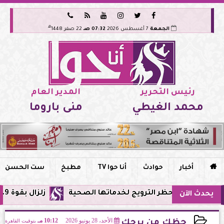






هـ
الجمعة
7 أغسطس 2026
07:32 صـ
22 صفر 1448
رئيس التحرير
المدير العام
محمد الغيطي
منى باروما

أخبار
حوادث
أنا حوا TV
مطبخ
ست الحسن
ي مصر وحظر الترويج لخدماتها الصحية
زلزال بقوة 5.9 ريختر يشعر به سكان القاهرة وعدة محافظات.. مركزه شرق البحر المتوسط
يحدث الآن
الأحد، 28 يونيو 2026
10:12 مـ
بتوقيت القاهرة
حظك من برجك