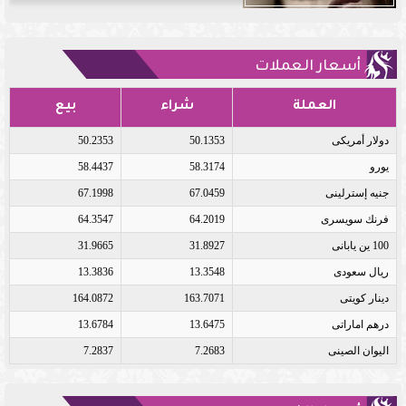
أسعار العملات
العملة
شراء
بيع
دولار أمريكى
50.1353
50.2353
يورو
58.3174
58.4437
جنيه إسترلينى
67.0459
67.1998
فرنك سويسرى
64.2019
64.3547
100 ين يابانى
31.8927
31.9665
ريال سعودى
13.3548
13.3836
دينار كويتى
163.7071
164.0872
درهم اماراتى
13.6475
13.6784
اليوان الصينى
7.2683
7.2837