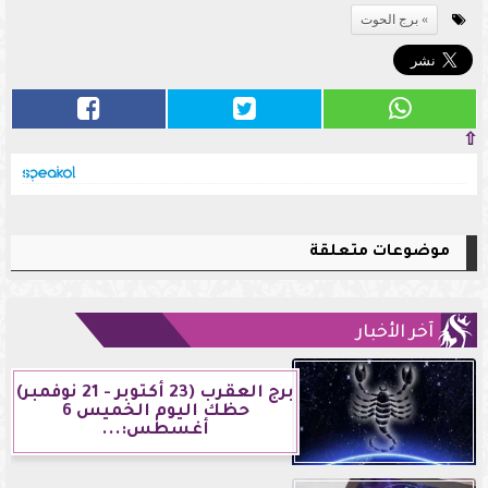
برج الحوت
⇧
موضوعات متعلقة
آخر الأخبار
برج العقرب (23 أكتوبر - 21 نوفمبر)
حظك اليوم الخميس 6
أغسطس:...