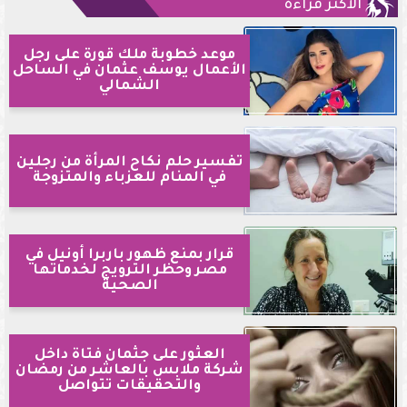
الأكثر قراءةً
موعد خطوبة ملك قورة على رجل
الأعمال يوسف عثمان في الساحل
الشمالي
تفسير حلم نكاح المرأة من رجلين
في المنام للعزباء والمتزوجة
قرار بمنع ظهور باربرا أونيل في
مصر وحظر الترويج لخدماتها
الصحية
العثور على جثمان فتاة داخل
شركة ملابس بالعاشر من رمضان
والتحقيقات تتواصل