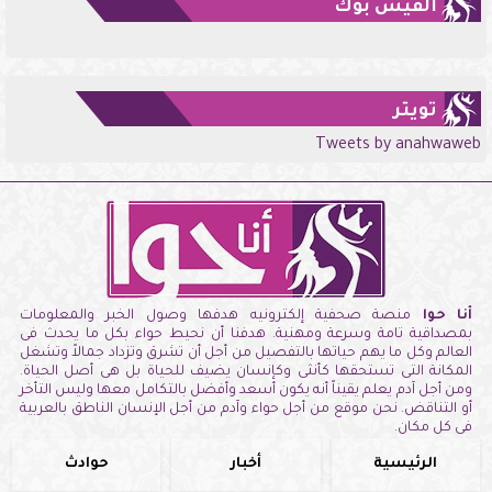
الفيس بوك
تويتر
Tweets by anahwaweb
أنا حوا
منصة صحفية إلكترونيه هدفها وصول الخبر والمعلومات
بمصداقية تامة وسرعة ومهنية. هدفنا أن نحيط حواء بكل ما يحدث فى
العالم وكل ما يهم حياتها بالتفصيل من أجل أن تشرق وتزداد جمالاً وتشغل
المكانة التى تستحقها كأنثى وكإنسان يضيف للحياة بل هى أصل الحياة.
ومن أجل آدم يعلم يقيناً أنه يكون أسعد وأفضل بالتكامل معها وليس التأخر
أو التناقض. نحن موقع من أجل حواء وآدم من أجل الإنسان الناطق بالعربية
فى كل مكان.
الرئيسية
أخبار
حوادث