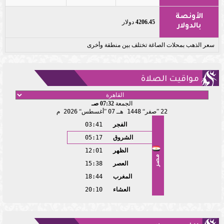
الأونصة
4206.45
دولار
بالدولار
سعر الذهب بمحلات الصاغة تختلف بين منطقة وأخرى
مواقيت الصلاة
الجمعة
07:32 صـ
22
صفر
1448 هـ
07
أغسطس
2026 م
الفجر
03:41
الشروق
05:17
الظهر
12:01
مصر
العصر
15:38
المغرب
18:44
العشاء
20:10