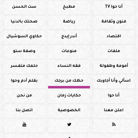
أنا حوا TV
مطبخ
ست الحسن
فنون وثقافة
رياضة
صحتك بالدنيا
اقتصاد
أندر إيدج
حكاوي السوشيال
ملفات
منوعات
وصفة ستو
أمومة وطفولة
فقه النساء
حلمك متفسر
اسألي وأنا أجاوبك
حظك من برجك
بقلم آدم وحوا
أنا حوا
حكايات زمان
من نحن
اعلن معنا
الخصوصية
اتصل بنا


