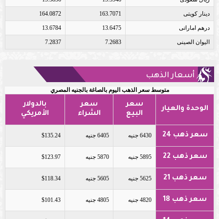
دينار كويتى
163.7071
164.0872
درهم اماراتى
13.6475
13.6784
اليوان الصينى
7.2683
7.2837
أسعار الذهب
متوسط سعر الذهب اليوم بالصاغة بالجنيه المصري
سعر
سعر
بالدولار
الوحدة والعيار
البيع
الشراء
الأمريكي
سعر ذهب 24
6430 جنيه
6405 جنيه
$135.24
سعر ذهب 22
5895 جنيه
5870 جنيه
$123.97
سعر ذهب 21
5625 جنيه
5605 جنيه
$118.34
سعر ذهب 18
4820 جنيه
4805 جنيه
$101.43