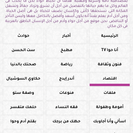
بمصداقية تامة وسرعة ومهنية. هدفنا أن نحيط حواء بكل ما يحدث فى
العالم وكل ما يهم حياتها بالتفصيل من أجل أن تشرق وتزداد جمالاً وتشغل
المكانة التى تستحقها كأنثى وكإنسان يضيف للحياة بل هى أصل الحياة.
ومن أجل آدم يعلم يقيناً أنه يكون أسعد وأفضل بالتكامل معها وليس التأخر
أو التناقض. نحن موقع من أجل حواء وآدم من أجل الإنسان الناطق بالعربية
فى كل مكان.
الرئيسية
أخبار
حوادث
أنا حوا TV
مطبخ
ست الحسن
فنون وثقافة
رياضة
صحتك بالدنيا
اقتصاد
أندر إيدج
حكاوي السوشيال
ملفات
منوعات
وصفة ستو
أمومة وطفولة
فقه النساء
حلمك متفسر
اسألي وأنا أجاوبك
حظك من برجك
بقلم آدم وحوا