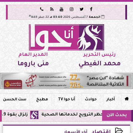






هـ
الجمعة
7 أغسطس 2026
03:40 مـ
22 صفر 1448
رئيس التحرير
المدير العام
محمد الغيطي
منى باروما

أخبار
حوادث
أنا حوا TV
مطبخ
ست الحسن
 وحظر الترويج لخدماتها الصحية
زلزال بقوة 5.9 ريختر يشعر به سكان القاهرة وعدة محافظات.. مركزه شرق البحر المتوسط
يحدث الآن
اقتصاد
آخر الأسعار