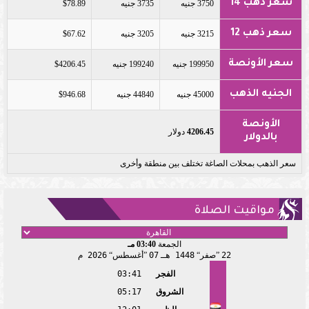
سعر ذهب 14
3750 جنيه
3735 جنيه
$78.89
سعر ذهب 12
3215 جنيه
3205 جنيه
$67.62
سعر الأونصة
199950 جنيه
199240 جنيه
$4206.45
الجنيه الذهب
45000 جنيه
44840 جنيه
$946.68
الأونصة
4206.45
دولار
بالدولار
سعر الذهب بمحلات الصاغة تختلف بين منطقة وأخرى
مواقيت الصلاة
الجمعة
03:40 مـ
22
صفر
1448 هـ
07
أغسطس
2026 م
الفجر
03:41
الشروق
05:17