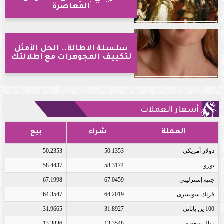
المعاصرة
سلسلة الإطالة.. الحل الأمثل
لتكييف المجوهرات مع إطلالتك
أسعار العملات
العملة
شراء
بيع
دولار أمريكى
50.1353
50.2353
يورو
58.3174
58.4437
جنيه إسترلينى
67.0459
67.1998
فرنك سويسرى
64.2019
64.3547
100 ين يابانى
31.8927
31.9665
ريال سعودى
13.3548
13.3836