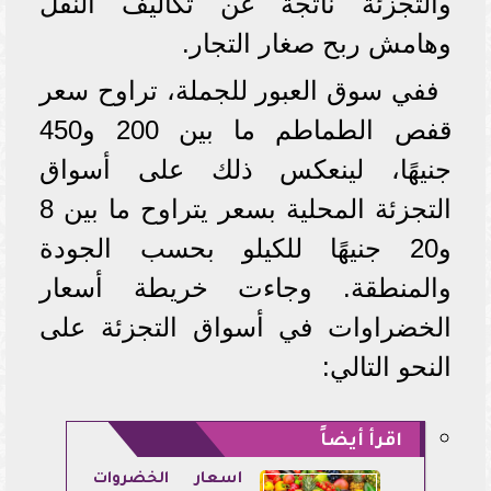
والتجزئة ناتجة عن تكاليف النقل
وهامش ربح صغار التجار.
ففي سوق العبور للجملة، تراوح سعر
قفص الطماطم ما بين 200 و450
جنيهًا، لينعكس ذلك على أسواق
التجزئة المحلية بسعر يتراوح ما بين 8
و20 جنيهًا للكيلو بحسب الجودة
والمنطقة. وجاءت خريطة أسعار
الخضراوات في أسواق التجزئة على
النحو التالي:
اقرأ أيضاً
أسعار الخضروات