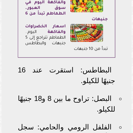
والفاكهة اليوم في
سوق العبور..
الطماطم تبدأ من 6
جنيهات
أسعار الخضراوات
والفاكهة
اليوم..
الطماطم تتراجع إلى 5
جنيهات والبطاطس
تبدأ من 10 جنيهات
البطاطس: استقرت عند 16
جنيهًا للكيلو.
البصل: تراوح ما بين 8 و18 جنيهًا
للكيلو.
الفلفل الرومي والحامي: سجل