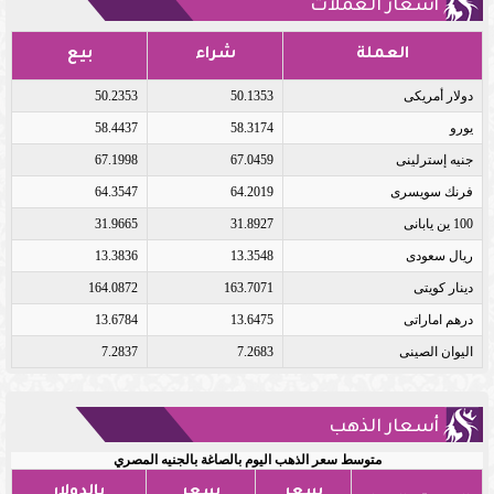
أسعار العملات
العملة
شراء
بيع
دولار أمريكى
50.1353
50.2353
يورو
58.3174
58.4437
جنيه إسترلينى
67.0459
67.1998
فرنك سويسرى
64.2019
64.3547
100 ين يابانى
31.8927
31.9665
ريال سعودى
13.3548
13.3836
دينار كويتى
163.7071
164.0872
درهم اماراتى
13.6475
13.6784
اليوان الصينى
7.2683
7.2837
أسعار الذهب
متوسط سعر الذهب اليوم بالصاغة بالجنيه المصري
سعر
سعر
بالدولار