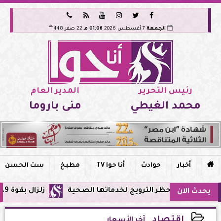






هـ
الجمعة
7 أغسطس 2026
01:06 مـ
22 صفر 1448
رئيس التحرير
المدير العام
محمد الغيطي
منى باروما

أخبار
حوادث
أنا حوا TV
مطبخ
ست الحسن
ر وحظر الترويج لخدماتها الصحية
زلزال بقوة 5.9 ريختر يشعر به سكان القاهرة وعدة محافظات.. مركزه شرق البحر المتوسط
يحدث الآن
اقتصاد
آخر الأسعار