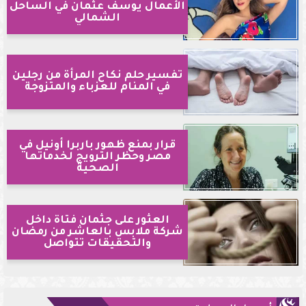
الأعمال يوسف عثمان في الساحل
الشمالي
تفسير حلم نكاح المرأة من رجلين
في المنام للعزباء والمتزوجة
قرار بمنع ظهور باربرا أونيل في
مصر وحظر الترويج لخدماتها
الصحية
العثور على جثمان فتاة داخل
شركة ملابس بالعاشر من رمضان
والتحقيقات تتواصل