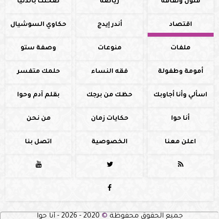
فنون وثقافة
رياضة
صحتك بالدنيا
اقتصاد
أندر إيدج
حكاوي السوشيال
ملفات
منوعات
وصفة ستو
أمومة وطفولة
فقه النساء
حلمك متفسر
اسألي وأنا أجاوبك
حظك من برجك
بقلم آدم وحوا
أنا حوا
حكايات زمان
من نحن
اعلن معنا
الخصوصية
اتصل بنا




جميع الحقوق محفوظة
©
2020 - 2026 - أنا حوا