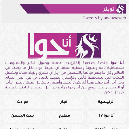
تويتر
Tweets by anahwaweb
أنا حوا
منصة صحفية إلكترونيه هدفها وصول الخبر والمعلومات
بمصداقية تامة وسرعة ومهنية. هدفنا أن نحيط حواء بكل ما يحدث فى
العالم وكل ما يهم حياتها بالتفصيل من أجل أن تشرق وتزداد جمالاً وتشغل
المكانة التى تستحقها كأنثى وكإنسان يضيف للحياة بل هى أصل الحياة.
ومن أجل آدم يعلم يقيناً أنه يكون أسعد وأفضل بالتكامل معها وليس التأخر
أو التناقض. نحن موقع من أجل حواء وآدم من أجل الإنسان الناطق بالعربية
فى كل مكان.
الرئيسية
أخبار
حوادث
أنا حوا TV
مطبخ
ست الحسن