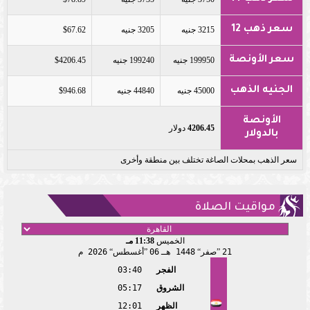
سعر ذهب 12
3215 جنيه
3205 جنيه
$67.62
سعر الأونصة
199950 جنيه
199240 جنيه
$4206.45
الجنيه الذهب
45000 جنيه
44840 جنيه
$946.68
الأونصة
4206.45
دولار
بالدولار
سعر الذهب بمحلات الصاغة تختلف بين منطقة وأخرى
مواقيت الصلاة
الخميس
11:38 مـ
21
صفر
1448 هـ
06
أغسطس
2026 م
الفجر
03:40
الشروق
05:17
الظهر
12:01