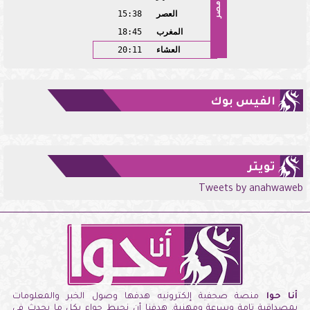
مصر
العصر
15:38
المغرب
18:45
العشاء
20:11
الفيس بوك
تويتر
Tweets by anahwaweb
أنا حوا
منصة صحفية إلكترونيه هدفها وصول الخبر والمعلومات
بمصداقية تامة وسرعة ومهنية. هدفنا أن نحيط حواء بكل ما يحدث فى