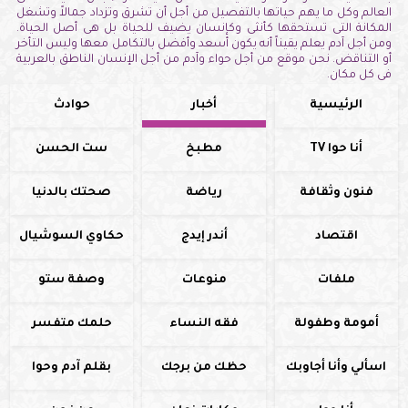
العالم وكل ما يهم حياتها بالتفصيل من أجل أن تشرق وتزداد جمالاً وتشغل
المكانة التى تستحقها كأنثى وكإنسان يضيف للحياة بل هى أصل الحياة.
ومن أجل آدم يعلم يقيناً أنه يكون أسعد وأفضل بالتكامل معها وليس التأخر
أو التناقض. نحن موقع من أجل حواء وآدم من أجل الإنسان الناطق بالعربية
فى كل مكان.
الرئيسية
أخبار
حوادث
أنا حوا TV
مطبخ
ست الحسن
فنون وثقافة
رياضة
صحتك بالدنيا
اقتصاد
أندر إيدج
حكاوي السوشيال
ملفات
منوعات
وصفة ستو
أمومة وطفولة
فقه النساء
حلمك متفسر
اسألي وأنا أجاوبك
حظك من برجك
بقلم آدم وحوا