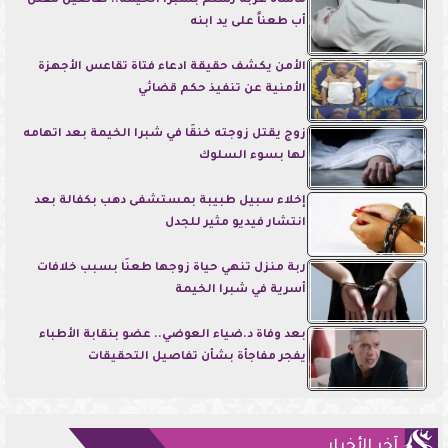
مأساة عزبة رستم بشبرا الخيمة.. تفاصيل مقتل
أب طعناً على يد ابنه
الأمن يكشف حقيقة ادعاء فتاة تقاعس الأجهزة
الأمنية عن تنفيذ حكم قضائي
زوج يقتل زوجته خنقًا في شبرا الخيمة بعد اتهامه
لها بسوء السلوك
إخلاء سبيل طبيبة بمستشفى دهب بكفالة بعد
انتشار فيديو مثير للجدل
ربة منزل تنهي حياة زوجها طعنًا بسبب خلافات
أسرية في شبرا الخيمة
بعد وفاة د.ضياء العوضي.. عضو بنقابة الأطباء
يفجر مفاجأة بشأن تفاصيل التحقيقات
آخر الأخبار