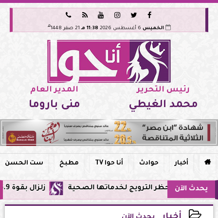






هـ
الخميس
6 أغسطس 2026
11:38 مـ
21 صفر 1448
رئيس التحرير
المدير العام
محمد الغيطي
منى باروما

أخبار
حوادث
أنا حوا TV
مطبخ
ست الحسن
 وحظر الترويج لخدماتها الصحية
زلزال بقوة 5.9 ريختر يشعر به سكان القاهرة وعدة محافظات.. مركزه شرق البحر المتوسط
يحدث الآن
أخبار
يحدث الآن