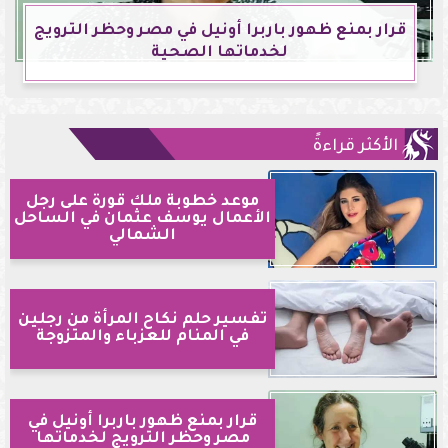
قرار بمنع ظهور باربرا أونيل في مصر وحظر الترويج
لخدماتها الصحية
الأكثر قراءةً
موعد خطوبة ملك قورة على رجل
الأعمال يوسف عثمان في الساحل
الشمالي
تفسير حلم نكاح المرأة من رجلين
في المنام للعزباء والمتزوجة
قرار بمنع ظهور باربرا أونيل في
مصر وحظر الترويج لخدماتها