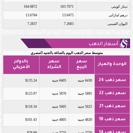
دينار كويتى
163.7071
164.0872
درهم اماراتى
13.6475
13.6784
اليوان الصينى
7.2683
7.2837
أسعار الذهب
متوسط سعر الذهب اليوم بالصاغة بالجنيه المصري
سعر
سعر
بالدولار
الوحدة والعيار
البيع
الشراء
الأمريكي
سعر ذهب 24
6430 جنيه
6405 جنيه
$135.24
سعر ذهب 22
5895 جنيه
5870 جنيه
$123.97
سعر ذهب 21
5625 جنيه
5605 جنيه
$118.34
سعر ذهب 18
4820 جنيه
4805 جنيه
$101.43
سعر ذهب 14
3750 جنيه
3735 جنيه
$78.89