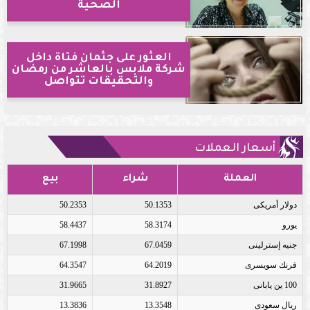
الصحية
العثور على جثمان فتاة داخل
شركة ملابس بالعاشر من رمضان
والتحقيقات تتواصل
أسعار العملات
العملة
شراء
بيع
دولار أمريكى
50.1353
50.2353
يورو
58.3174
58.4437
جنيه إسترلينى
67.0459
67.1998
فرنك سويسرى
64.2019
64.3547
100 ين يابانى
31.8927
31.9665
ريال سعودى
13.3548
13.3836