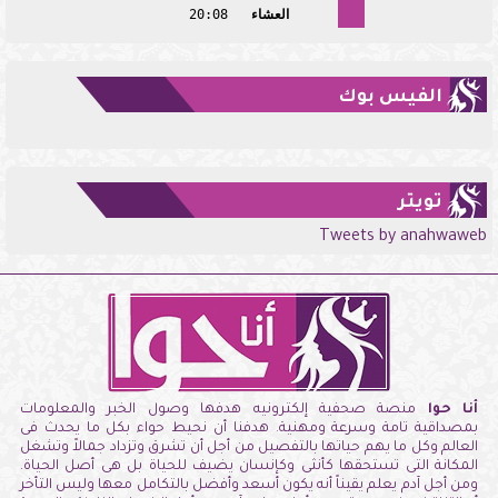
العشاء
20:08
الفيس بوك
تويتر
Tweets by anahwaweb
أنا حوا
منصة صحفية إلكترونيه هدفها وصول الخبر والمعلومات
بمصداقية تامة وسرعة ومهنية. هدفنا أن نحيط حواء بكل ما يحدث فى
العالم وكل ما يهم حياتها بالتفصيل من أجل أن تشرق وتزداد جمالاً وتشغل
المكانة التى تستحقها كأنثى وكإنسان يضيف للحياة بل هى أصل الحياة.
ومن أجل آدم يعلم يقيناً أنه يكون أسعد وأفضل بالتكامل معها وليس التأخر