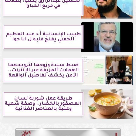
الحسين عبدالرازق يكتب: بطلاتنا
في مربع الكبار!
طبيب الإنسانية أ.د عبد العظيم
الحفني يفتح قلبه ل انا حوا
ضبط سيدة وزوجها لترويجهما
العملات المزيفة عبر الإنترنت..
الأمن يكشف تفاصيل الواقعة
طريقة عمل شوربة لسان
العصفور بالخضار.. وصفة شهية
وغنية بالعناصر الغذائية