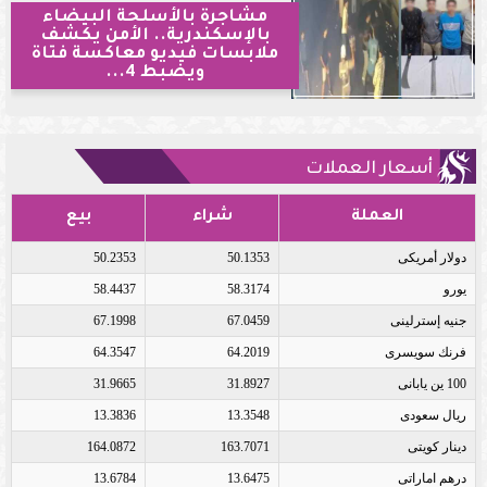
مشاجرة بالأسلحة البيضاء
بالإسكندرية.. الأمن يكشف
ملابسات فيديو معاكسة فتاة
ويضبط 4...
أسعار العملات
العملة
شراء
بيع
دولار أمريكى
50.1353
50.2353
يورو
58.3174
58.4437
جنيه إسترلينى
67.0459
67.1998
فرنك سويسرى
64.2019
64.3547
100 ين يابانى
31.8927
31.9665
ريال سعودى
13.3548
13.3836
دينار كويتى
163.7071
164.0872
درهم اماراتى
13.6475
13.6784