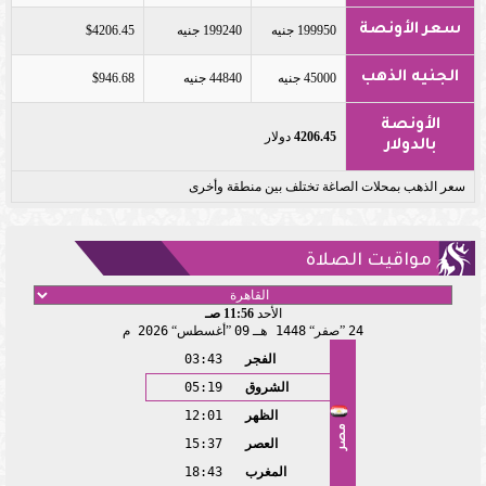
سعر الأونصة
199950 جنيه
199240 جنيه
$4206.45
الجنيه الذهب
45000 جنيه
44840 جنيه
$946.68
الأونصة
4206.45
دولار
بالدولار
سعر الذهب بمحلات الصاغة تختلف بين منطقة وأخرى
مواقيت الصلاة
الأحد
11:56 صـ
24
صفر
1448 هـ
09
أغسطس
2026 م
الفجر
03:43
الشروق
05:19
الظهر
12:01
مصر
العصر
15:37
المغرب
18:43