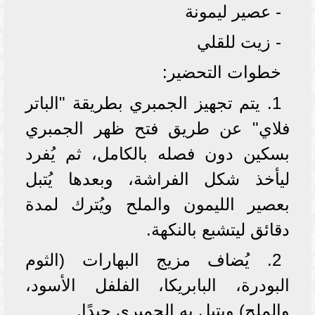
- عصير ليمونة
- زيت للقلي
خطوات التحضير:
1. يتم تجهيز الجمبري بطريقة "الباتر
فلاي" عن طريق فتح ظهر الجمبري
بسكين دون فصله بالكامل، ثم يُفرد
ليأخذ شكل الفراشة، وبعدها يُتبل
بعصير الليمون والملح ويُترك لمدة
دقائق ليتشبع بالنكهة.
2. يُضاف مزيج البهارات (الثوم
البودرة، البابريكا، الفلفل الأسود،
والملح) ويتبل به الجمبري جيدًا.