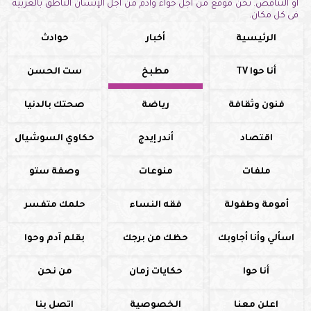
أو التناقض. نحن موقع من أجل حواء وآدم من أجل الإنسان الناطق بالعربية
فى كل مكان.
الرئيسية
أخبار
حوادث
أنا حوا TV
مطبخ
ست الحسن
فنون وثقافة
رياضة
صحتك بالدنيا
اقتصاد
أندر إيدج
حكاوي السوشيال
ملفات
منوعات
وصفة ستو
أمومة وطفولة
فقه النساء
حلمك متفسر
اسألي وأنا أجاوبك
حظك من برجك
بقلم آدم وحوا
أنا حوا
حكايات زمان
من نحن
اعلن معنا
الخصوصية
اتصل بنا