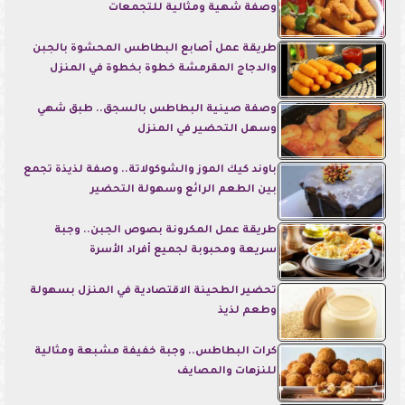
وصفة شهية ومثالية للتجمعات
طريقة عمل أصابع البطاطس المحشوة بالجبن
والدجاج المقرمشة خطوة بخطوة في المنزل
وصفة صينية البطاطس بالسجق.. طبق شهي
وسهل التحضير في المنزل
باوند كيك الموز والشوكولاتة.. وصفة لذيذة تجمع
بين الطعم الرائع وسهولة التحضير
طريقة عمل المكرونة بصوص الجبن.. وجبة
سريعة ومحبوبة لجميع أفراد الأسرة
تحضير الطحينة الاقتصادية في المنزل بسهولة
وطعم لذيذ
كرات البطاطس.. وجبة خفيفة مشبعة ومثالية
للنزهات والمصايف