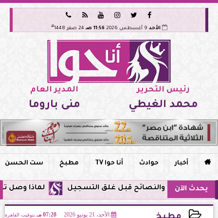






هـ
الأحد
9 أغسطس 2026
11:56 صـ
24 صفر 1448
رئيس التحرير
المدير العام
محمد الغيطي
منى باروما

أخبار
حوادث
أنا حوا TV
مطبخ
ست الحسن
لماذا وصل تنبيه زلزال جوجل في 
يحدث الآن
الأحد، 21 يونيو 2026
07:28 مـ
بتوقيت القاهرة
مطبخ