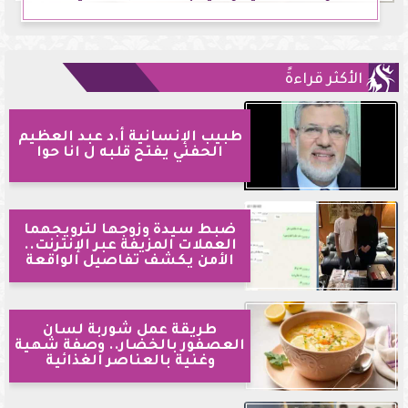
الأكثر قراءةً
طبيب الإنسانية أ.د عبد العظيم
الحفني يفتح قلبه ل انا حوا
ضبط سيدة وزوجها لترويجهما
العملات المزيفة عبر الإنترنت..
الأمن يكشف تفاصيل الواقعة
طريقة عمل شوربة لسان
العصفور بالخضار.. وصفة شهية
وغنية بالعناصر الغذائية