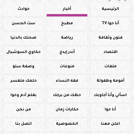
الرئيسية
أخبار
حوادث
أنا حوا TV
مطبخ
ست الحسن
فنون وثقافة
رياضة
صحتك بالدنيا
اقتصاد
أندر إيدج
حكاوي السوشيال
ملفات
منوعات
وصفة ستو
أمومة وطفولة
فقه النساء
حلمك متفسر
اسألي وأنا أجاوبك
حظك من برجك
بقلم آدم وحوا
أنا حوا
حكايات زمان
من نحن
اعلن معنا
الخصوصية
اتصل بنا