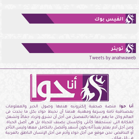
الفيس بوك
تويتر
Tweets by anahwaweb
أنا حوا
منصة صحفية إلكترونيه هدفها وصول الخبر والمعلومات
بمصداقية تامة وسرعة ومهنية. هدفنا أن نحيط حواء بكل ما يحدث فى
العالم وكل ما يهم حياتها بالتفصيل من أجل أن تشرق وتزداد جمالاً وتشغل
المكانة التى تستحقها كأنثى وكإنسان يضيف للحياة بل هى أصل الحياة.
ومن أجل آدم يعلم يقيناً أنه يكون أسعد وأفضل بالتكامل معها وليس التأخر
أو التناقض. نحن موقع من أجل حواء وآدم من أجل الإنسان الناطق بالعربية
فى كل مكان.