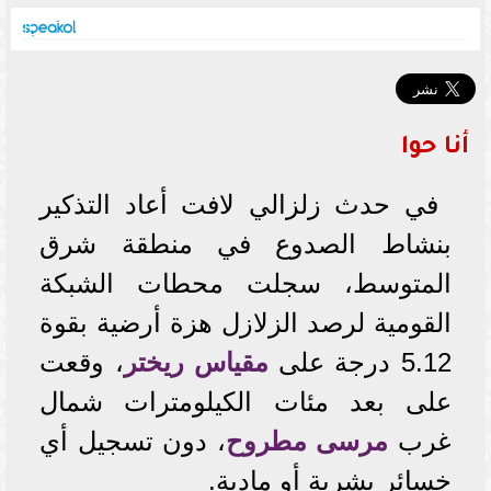
أنا حوا
في حدث زلزالي لافت أعاد التذكير
بنشاط الصدوع في منطقة شرق
المتوسط، سجلت محطات الشبكة
القومية لرصد الزلازل هزة أرضية بقوة
5.12 درجة على
مقياس ريختر
، وقعت
على بعد مئات الكيلومترات شمال
غرب
مرسى مطروح
، دون تسجيل أي
خسائر بشرية أو مادية.