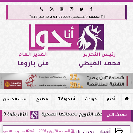






هـ
الجمعة
7 أغسطس 2026
04:02 مـ
22 صفر 1448
رئيس التحرير
المدير العام
محمد الغيطي
منى باروما

أخبار
حوادث
أنا حوا TV
مطبخ
ست الحسن
ر وحظر الترويج لخدماتها الصحية
زلزال بقوة 5.9 ريختر يشعر به سكان القاهرة وعدة محافظات.. مركزه شرق البحر المتوسط
يحدث الآن
السبت، 20 يونيو 2026
02:42 مـ
بتوقيت القاهرة
أخبار
يحدث الآن