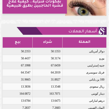
بمكونات منزلية.. كيفية علاج
قشرة الحاجبين بطرق طبيعية
أسعار العملات
العملة
شراء
بيع
دولار أمريكى
50.1353
50.2353
يورو
58.3174
58.4437
جنيه إسترلينى
67.0459
67.1998
فرنك سويسرى
64.2019
64.3547
100 ين يابانى
31.8927
31.9665
ريال سعودى
13.3548
13.3836
دينار كويتى
163.7071
164.0872
درهم اماراتى
13.6475
13.6784
اليوان الصينى
7.2683
7.2837