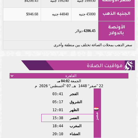
سعر الأونصة
199950 جنيه
199240 جنيه
$4206.45
الجنيه الذهب
45000 جنيه
44840 جنيه
$946.68
الأونصة
4206.45
دولار
بالدولار
سعر الذهب بمحلات الصاغة تختلف بين منطقة وأخرى
مواقيت الصلاة
الجمعة
04:02 مـ
22
صفر
1448 هـ
07
أغسطس
2026 م
الفجر
03:41
الشروق
05:17
الظهر
12:01
مصر
العصر
15:38
المغرب
18:44
العشاء
20:10