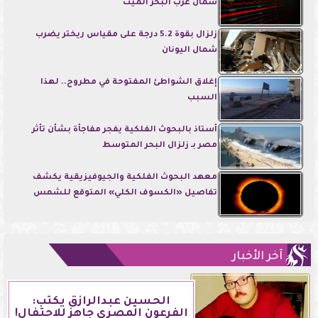
شمال غرب البحر الميت
زلزال بقوة 5.2 درجة على مقياس ريختر يضرب
شمال اليونان
إغلاق الشواطئ المفتوحة في مطروح.. لهذا
السبب
أستاذ بالبحوث الفلكية يفجر مفاجأة بشأن تأثر
مصر بـ زلزال البحر المتوسط
معهد البحوث الفلكية والجيوفيزيقية يكشف
تفاصيل «الكسوف الكلي» المتوقع للشمس
آخر الأخبار
الحسين عبدالرازق يكتب:
الفرعون المصري جاهز للاحتفال!