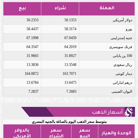
العملة
شراء
بيع
دولار أمريكى
50.1353
50.2353
يورو
58.3174
58.4437
جنيه إسترلينى
67.0459
67.1998
فرنك سويسرى
64.2019
64.3547
100 ين يابانى
31.8927
31.9665
ريال سعودى
13.3548
13.3836
دينار كويتى
163.7071
164.0872
درهم اماراتى
13.6475
13.6784
اليوان الصينى
7.2683
7.2837
أسعار الذهب
متوسط سعر الذهب اليوم بالصاغة بالجنيه المصري
سعر
سعر
بالدولار
الوحدة والعيار
البيع
الشراء
الأمريكي