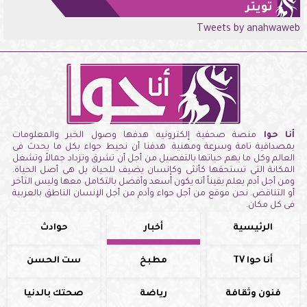
تويتر
Tweets by anahwaweb
أنا حوا
منصة صحفية إلكترونيه هدفها وصول الخبر والمعلومات
بمصداقية تامة وسرعة ومهنية. هدفنا أن نحيط حواء بكل ما يحدث فى
العالم وكل ما يهم حياتها بالتفصيل من أجل أن تشرق وتزداد جمالاً وتشغل
المكانة التى تستحقها كأنثى وكإنسان يضيف للحياة بل هى أصل الحياة.
ومن أجل آدم يعلم يقيناً أنه يكون أسعد وأفضل بالتكامل معها وليس التأخر
أو التناقض. نحن موقع من أجل حواء وآدم من أجل الإنسان الناطق بالعربية
فى كل مكان.
الرئيسية
أخبار
حوادث
أنا حوا TV
مطبخ
ست الحسن
فنون وثقافة
رياضة
صحتك بالدنيا