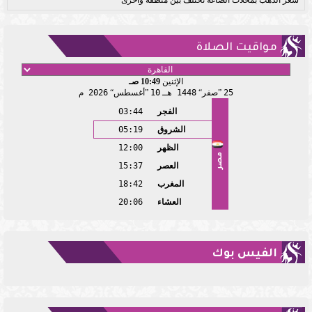
سعر الذهب بمحلات الصاغة تختلف بين منطقة وأخرى
مواقيت الصلاة
الإثنين
10:49 صـ
25
صفر
1448 هـ
10
أغسطس
2026 م
الفجر
03:44
الشروق
05:19
الظهر
12:00
مصر
العصر
15:37
المغرب
18:42
العشاء
20:06
الفيس بوك