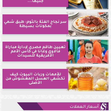
جنيهاً...
سر نجاح الفتة بالثوم: طبق شهي
بمكونات بسيطة
تعيين طاقم مصري لإدارة مباراة
مالاوي وغانا في كأس الأمم
الأفريقية للسيدات
للأمهات وربات البيوت كيف
تكشفي العسل المغشوش من
الأصلى
أسعار العملات