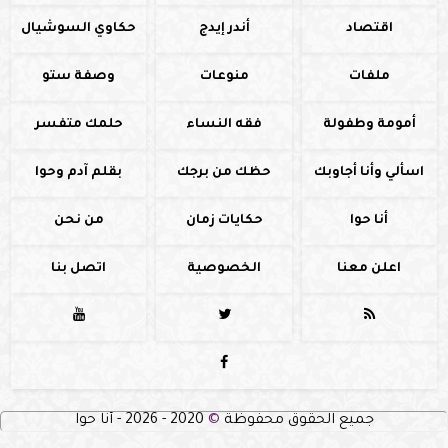
اقتصاد
أندر إيدج
حكاوي السوشيال
ملفات
منوعات
وصفة ستو
أمومة وطفولة
فقه النساء
حلمك متفسر
اسألي وأنا أجاوبك
حظك من برجك
بقلم آدم وحوا
أنا حوا
حكايات زمان
من نحن
اعلن معنا
الخصوصية
اتصل بنا




جميع الحقوق محفوظة
©
2020 - 2026 - أنا حوا