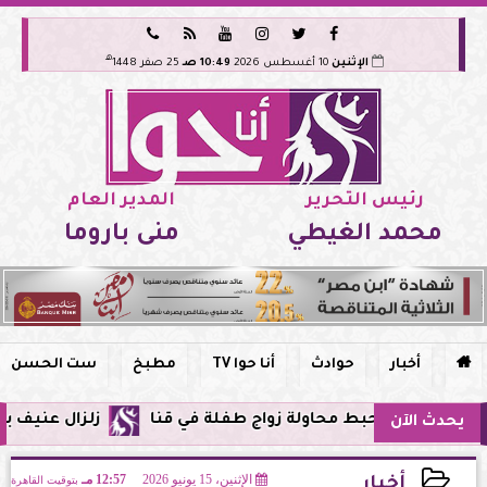






هـ
الإثنين
10 أغسطس 2026
10:49 صـ
25 صفر 1448
رئيس التحرير
المدير العام
محمد الغيطي
منى باروما

أخبار
حوادث
أنا حوا TV
مطبخ
ست الحسن
ة يحبط محاولة زواج طفلة في قنا
زلزال عنيف بقوة 7 درجات يضرب سواحل الفلبين وحزام النار يهتز من جديد
يحدث الآن
الإثنين، 15 يونيو 2026
12:57 مـ
بتوقيت القاهرة
أخبار