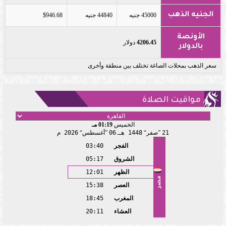
الجنيه الذهب
45000 جنيه
44840 جنيه
$946.68
الأونصة
4206.45
دولار
بالدولار
سعر الذهب بمحلات الصاغة تختلف بين منطقة وأخرى
مواقيت الصلاة
الخميس
01:19 مـ
21
صفر
1448 هـ
06
أغسطس
2026 م
الفجر
03:40
الشروق
05:17
الظهر
12:01
مصر
العصر
15:38
المغرب
18:45
العشاء
20:11