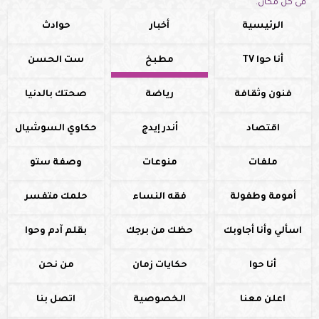
فى كل مكان.
الرئيسية
أخبار
حوادث
أنا حوا TV
مطبخ
ست الحسن
فنون وثقافة
رياضة
صحتك بالدنيا
اقتصاد
أندر إيدج
حكاوي السوشيال
ملفات
منوعات
وصفة ستو
أمومة وطفولة
فقه النساء
حلمك متفسر
اسألي وأنا أجاوبك
حظك من برجك
بقلم آدم وحوا
أنا حوا
حكايات زمان
من نحن
اعلن معنا
الخصوصية
اتصل بنا