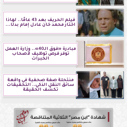
فيلم الحريف بعد 43 عامًا.. لماذا
اختار محمد خان عادل إمام بدلًا...
مبادرة «فوق الـ40».. وزارة العمل
توفر فرص توظيف لأصحاب
الخبرات
منتحلة صفة صحفية في واقعة
سائق النقل الذكي.. التحقيقات
تكشف الحقيقة