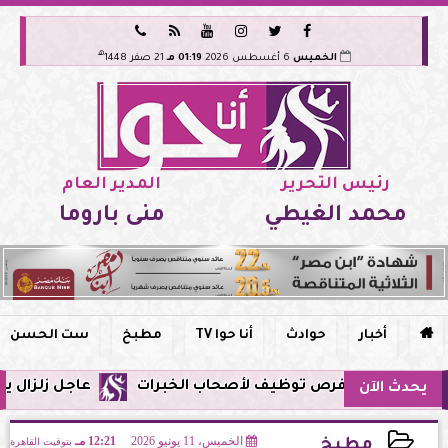






هـ
الخميس
6 أغسطس 2026
01:19 مـ
21 صفر 1448
رئيس التحرير
المدير العام
محمد الغيطي
منى باروما

أخبار
حوادث
أنا حوا TV
مطبخ
ست الحسن
عاجل زلزال يشعر به سكان مصر فجر اليوم الإثن
يحدث الآن
الخميس، 11 يونيو 2026
12:21 مـ
بتوقيت القاهرة
مطبخ