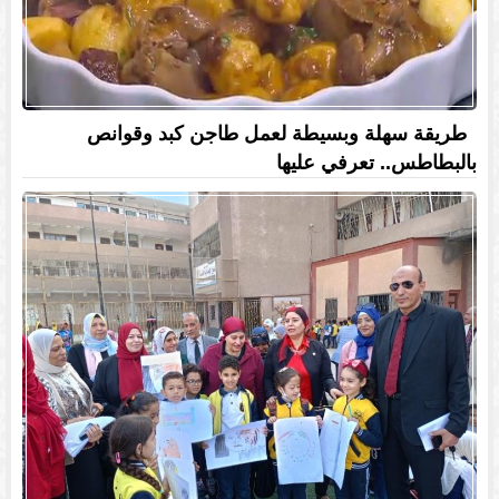
طريقة سهلة وبسيطة لعمل طاجن كبد وقوانص
بالبطاطس.. تعرفي عليها