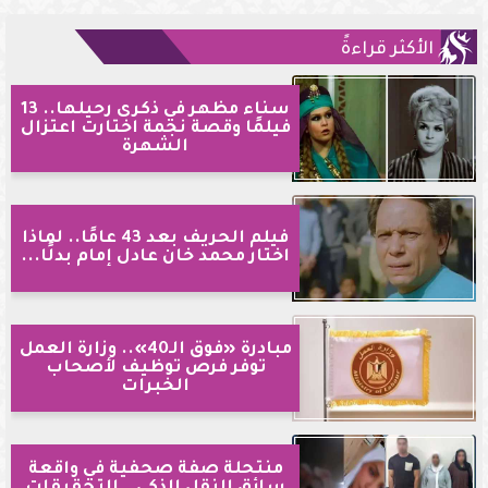
الأكثر قراءةً
سناء مظهر في ذكرى رحيلها.. 13
فيلمًا وقصة نجمة اختارت اعتزال
الشهرة
فيلم الحريف بعد 43 عامًا.. لماذا
اختار محمد خان عادل إمام بدلًا...
مبادرة «فوق الـ40».. وزارة العمل
توفر فرص توظيف لأصحاب
الخبرات
منتحلة صفة صحفية في واقعة
سائق النقل الذكي.. التحقيقات