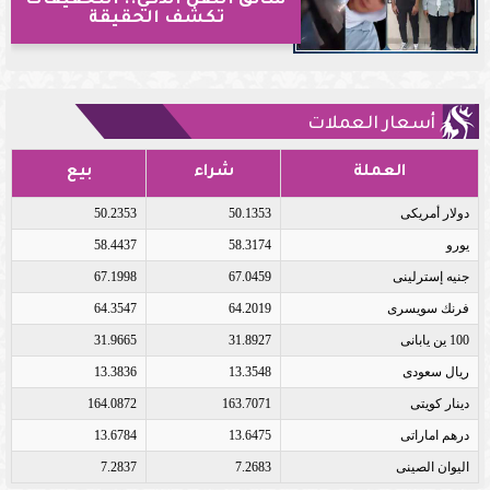
تكشف الحقيقة
أسعار العملات
العملة
شراء
بيع
دولار أمريكى
50.1353
50.2353
يورو
58.3174
58.4437
جنيه إسترلينى
67.0459
67.1998
فرنك سويسرى
64.2019
64.3547
100 ين يابانى
31.8927
31.9665
ريال سعودى
13.3548
13.3836
دينار كويتى
163.7071
164.0872
درهم اماراتى
13.6475
13.6784
اليوان الصينى
7.2683
7.2837