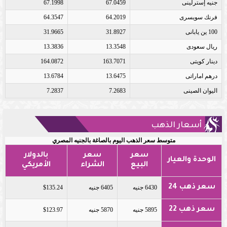
جنيه إسترلينى
67.0459
67.1998
فرنك سويسرى
64.2019
64.3547
100 ين يابانى
31.8927
31.9665
ريال سعودى
13.3548
13.3836
دينار كويتى
163.7071
164.0872
درهم اماراتى
13.6475
13.6784
اليوان الصينى
7.2683
7.2837
أسعار الذهب
متوسط سعر الذهب اليوم بالصاغة بالجنيه المصري
سعر
سعر
بالدولار
الوحدة والعيار
البيع
الشراء
الأمريكي
سعر ذهب 24
6430 جنيه
6405 جنيه
$135.24
سعر ذهب 22
5895 جنيه
5870 جنيه
$123.97