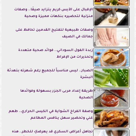
الإقبال على الآيس كريم يتزايد صيفًا.. وصفات
منزلية لتحضيره بنكهات مميزة وصحية
وصفات طبيعية لتفتيح القدمين تحافظ على
جمالك في الصيف
زبدة الفول السوداني.. فوائد صحية متعددة
وتحذيرات من الإفراط
الصبار.. ليس مناسباً للجميع رغم شهرته بتهدئة
البشرة
طريقة إعداد مربى الجزر بسهولة وفوائدها
الصحية
وصفة الفراخ الشواية في الكيس الحراري.. طعم
غني وتحضير سهل ينافس المطاعم
تجاهل أعراض السكري قد يعرضكِ للخطر.. هذه