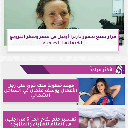
قرار بمنع ظهور باربرا أونيل في مصر وحظر الترويج
لخدماتها الصحية
الأكثر قراءةً
موعد خطوبة ملك قورة على رجل
الأعمال يوسف عثمان في الساحل
الشمالي
تفسير حلم نكاح المرأة من رجلين
في المنام للعزباء والمتزوجة