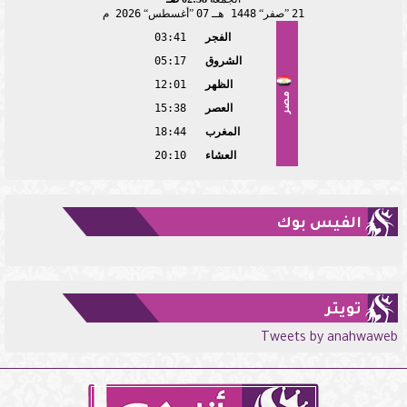
21
صفر
1448 هـ
07
أغسطس
2026 م
الفجر
03:41
الشروق
05:17
الظهر
12:01
مصر
العصر
15:38
المغرب
18:44
العشاء
20:10
الفيس بوك
تويتر
Tweets by anahwaweb