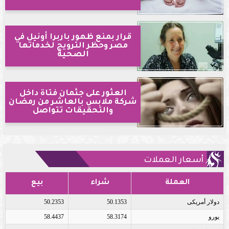
قرار بمنع ظهور باربرا أونيل في
مصر وحظر الترويج لخدماتها
الصحية
العثور على جثمان فتاة داخل
شركة ملابس بالعاشر من رمضان
والتحقيقات تتواصل
أسعار العملات
العملة
شراء
بيع
دولار أمريكى
50.1353
50.2353
يورو
58.3174
58.4437