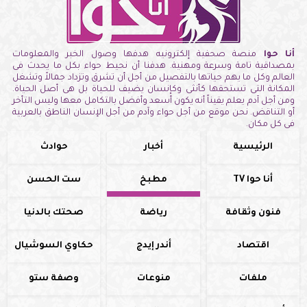
أنا حوا
منصة صحفية إلكترونيه هدفها وصول الخبر والمعلومات
بمصداقية تامة وسرعة ومهنية. هدفنا أن نحيط حواء بكل ما يحدث فى
العالم وكل ما يهم حياتها بالتفصيل من أجل أن تشرق وتزداد جمالاً وتشغل
المكانة التى تستحقها كأنثى وكإنسان يضيف للحياة بل هى أصل الحياة.
ومن أجل آدم يعلم يقيناً أنه يكون أسعد وأفضل بالتكامل معها وليس التأخر
أو التناقض. نحن موقع من أجل حواء وآدم من أجل الإنسان الناطق بالعربية
فى كل مكان.
الرئيسية
أخبار
حوادث
أنا حوا TV
مطبخ
ست الحسن
فنون وثقافة
رياضة
صحتك بالدنيا
اقتصاد
أندر إيدج
حكاوي السوشيال
ملفات
منوعات
وصفة ستو