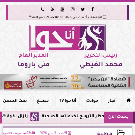






هـ
الجمعة
7 أغسطس 2026
02:38 صـ
21 صفر 1448
رئيس التحرير
المدير العام
محمد الغيطي
منى باروما

أخبار
حوادث
أنا حوا TV
مطبخ
ست الحسن
صر وحظر الترويج لخدماتها الصحية
زلزال بقوة 5.9 ريختر يشعر به سكان القاهرة وعدة محافظات.. مركزه شرق البحر المتوسط
يحدث الآن
الأحد، 31 مايو 2026
02:40 مـ
بتوقيت القاهرة
مطبخ