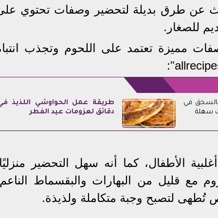
بحث عن طرق بديلة لتحضير وصفات تحتوي على
م للصغار.
ات مميزة تعتمد على اللحوم وتجذب انتباه
لسجق في
طريقة عمل الحواوشي اللذيذ في
ت سهلة
دقائق لعزومات عيد الفطر
أغلبية الأطفال، كما أنه سهل التحضير منزليًا.
م مع قليل من البهارات والبقسماط الناعم،
 تُطهى لتصبح وجبة متكاملة ولذيذة.