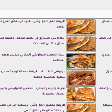
 بمذاق
طريقة عمل الحواوشي اللذيذ في دقائق لعزوما
الفطر
ر من رمضان
الحواوشي السريع في نصف ساعة.. وصفة منز
بمذاق ينافس المحلات
لبلدي
أسرار تحضير الحواوشي المنزلي بنفس طعم
المطاعم
زل ..
حواوشي الطاسة.. طريقة سهلة لوجبة مصرية
شهية بقرمشة مذهلة
ل بوصفة
تجربة جديدة ومبتكرة.. تحضير الحواوشي بالب
المنزل بسهولة
بسيطة
طريقة تحضير الحواوشي الإسكندراني في المن
بوصفات متنوعة ومذاق شهي