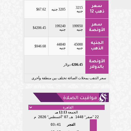
سعر
3215
3205 جنيه
$67.62
جنيه
ذهب 12
سعر
199240
199950
$4206.45
جنيه
جنيه
الأونصة
الجنيه
44840
45000
$946.68
جنيه
جنيه
الذهب
الأونصة
4206.45
دولار
بالدولار
سعر الذهب بمحلات الصاغة تختلف بين منطقة وأخرى
مواقيت الصلاة
الجمعة
12:13 مـ
22
صفر
1448 هـ
07
أغسطس
2026 م
الفجر
03:41