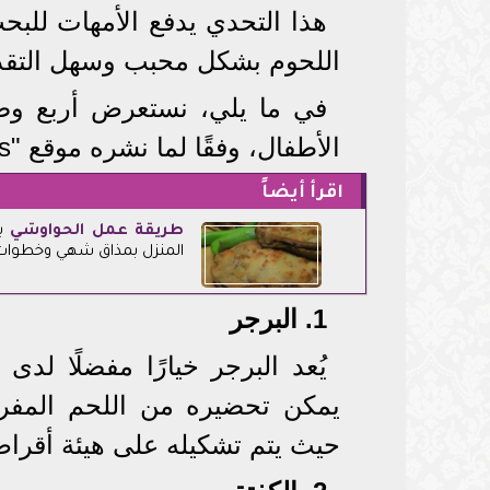
هذا التحدي يدفع الأمهات لل
اللحوم بشكل محبب وسهل التقدي
في ما يلي، نستعرض أربع وصف
الأطفال، وفقًا لما نشره موقع "allrecipes":
اقرأ أيضاً
طريقة عمل
الحواوشي
با
المنزل بمذاق شهي وخطوا
1. البرجر
يُعد البرجر خيارًا مفضلًا لدى 
يمكن تحضيره من اللحم المفرو
حيث يتم تشكيله على هيئة أقراص