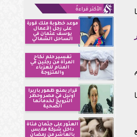
الأكثر قراءةً
موعد خطوبة ملك قورة
على رجل الأعمال
يوسف عثمان في
الساحل الشمالي
تفسير حلم نكاح
المرأة من رجلين في
المنام للعزباء
والمتزوجة
قرار بمنع ظهور باربرا
أونيل في مصر وحظر
الترويج لخدماتها
الصحية
العثور على جثمان فتاة
داخل شركة ملابس
بالعاشر من رمضان