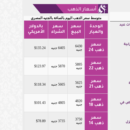
أسعار الذهب
متوسط سعر الذهب اليوم بالصاغة بالجنيه المصري
ت عيد
الوحدة
سعر
سعر
بالدولار
والعيار
البيع
الشراء
الأمريكي
سعر
لية
6430
6405 جنيه
$135.24
جنيه
ذهب 24
سعر
5895
5870 جنيه
$123.97
جنيه
ذهب 22
سعر
5625
5605 جنيه
$118.34
جنيه
ذهب 21
سعر
4820
4805 جنيه
$101.43
يض في
جنيه
ذهب 18
سعر
3750
3735 جنيه
$78.89
زل
جنيه
ذهب 14