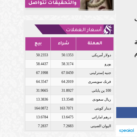
والتحقيقات تتواصل
أسعار العملات
العملة
شراء
بيع
دولار أمريكى
50.1353
50.2353
يورو
58.3174
58.4437
جنيه إسترلينى
67.0459
67.1998
فرنك سويسرى
64.2019
64.3547
100 ين يابانى
31.8927
31.9665
ريال سعودى
13.3548
13.3836
دينار كويتى
163.7071
164.0872
درهم اماراتى
13.6475
13.6784
اليوان الصينى
7.2683
7.2837