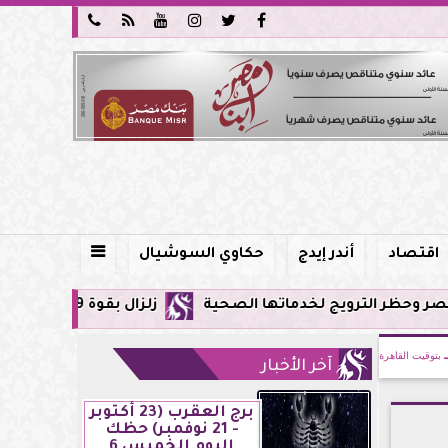






اقتصاد
أندر إيدج
حكاوي السوشيال

يج لخدماتها الصحية
زلزال بقوة 5.9 ريختر يشعر به سكان القاهرة وعدة محافظات.. مركزه شرق البحر المتوسط
بتوقيت القاهرة
آخر الأخبار
برج العقرب (23 أكتوبر
- 21 نوفمبر) حظك
اليوم الخميس 6