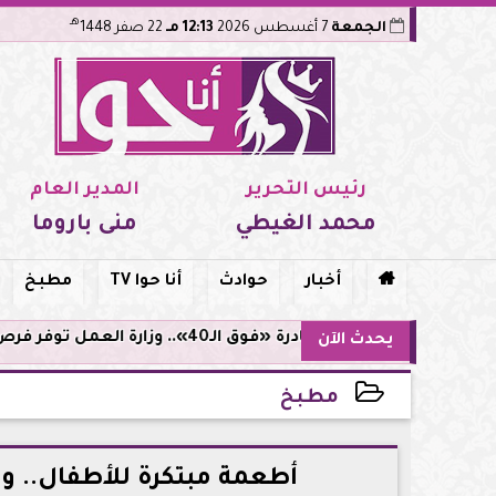
هـ
الجمعة
7 أغسطس 2026
12:13 مـ
22 صفر 1448
رئيس التحرير
المدير العام
محمد الغيطي
منى باروما

أخبار
حوادث
أنا حوا TV
مطبخ
مبادرة «فوق الـ40».. وزارة العمل توفر فرص توظيف لأصحاب الخبرات
يحدث الآن
مطبخ
2026-05-27 15:11:14
أطعمة مبتكرة للأطفال.. 