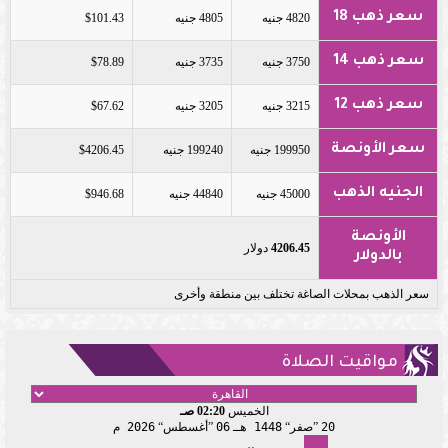
سعر ذهب 18
4820 جنيه
4805 جنيه
$101.43
سعر ذهب 14
3750 جنيه
3735 جنيه
$78.89
سعر ذهب 12
3215 جنيه
3205 جنيه
$67.62
سعر الأونصة
199950 جنيه
199240 جنيه
$4206.45
الجنيه الذهب
45000 جنيه
44840 جنيه
$946.68
الأونصة
4206.45
دولار
بالدولار
سعر الذهب بمحلات الصاغة تختلف بين منطقة وأخرى
مواقيت الصلاة
الخميس
02:20 صـ
20
صفر
1448 هـ
06
أغسطس
2026 م