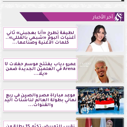
آخر الأخبار
لطيفة تطرح «أنا بعجبني» ثاني
أغنيات ألبوم «شبهي بالمللي»..
كلمات الأغنية وصناعها...
عمرو دياب يفتتح موسم حفلات U
Arena في العلمين الجديدة ضمن
«يلا...
موعد مباراة مصر والصين في ربع
نهائي بطولة العالم لناشئات اليد
والقنوات...
نقيب التمريض تكرّم 15 بطلة من