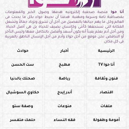
أنا حوا
منصة صحفية إلكترونيه هدفها وصول الخبر والمعلومات
بمصداقية تامة وسرعة ومهنية. هدفنا أن نحيط حواء بكل ما يحدث فى
العالم وكل ما يهم حياتها بالتفصيل من أجل أن تشرق وتزداد جمالاً وتشغل
المكانة التى تستحقها كأنثى وكإنسان يضيف للحياة بل هى أصل الحياة.
ومن أجل آدم يعلم يقيناً أنه يكون أسعد وأفضل بالتكامل معها وليس التأخر
أو التناقض. نحن موقع من أجل حواء وآدم من أجل الإنسان الناطق بالعربية
فى كل مكان.
الرئيسية
أخبار
حوادث
أنا حوا TV
مطبخ
ست الحسن
فنون وثقافة
رياضة
صحتك بالدنيا
اقتصاد
أندر إيدج
حكاوي السوشيال
ملفات
منوعات
وصفة ستو
أمومة وطفولة
فقه النساء
حلمك متفسر