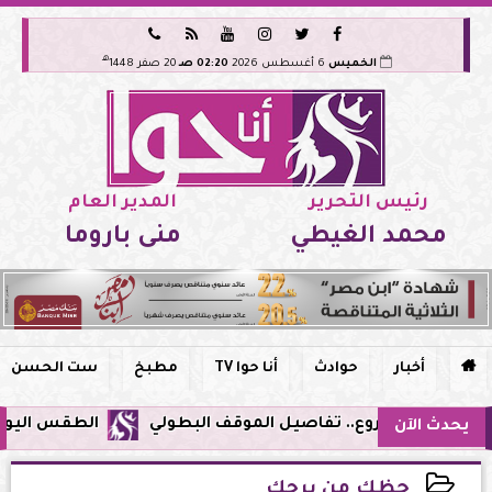






هـ
الخميس
6 أغسطس 2026
02:20 صـ
20 صفر 1448
رئيس التحرير
المدير العام
محمد الغيطي
منى باروما

أخبار
حوادث
أنا حوا TV
مطبخ
ست الحسن
الطقس اليوم في مصر.. 
يحدث الآن
حظك من برجك