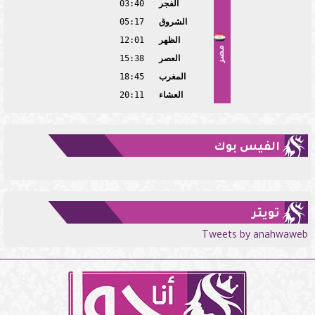
الفجر
03:40
الشروق
05:17
الظهر
12:01
مصر
العصر
15:38
المغرب
18:45
العشاء
20:11
الفيس بوك
تويتر
Tweets by anahwaweb