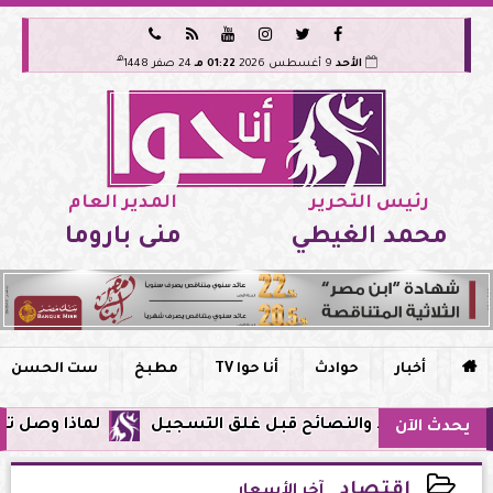






هـ
الأحد
9 أغسطس 2026
01:22 مـ
24 صفر 1448
رئيس التحرير
المدير العام
محمد الغيطي
منى باروما

أخبار
حوادث
أنا حوا TV
مطبخ
ست الحسن
لماذا وصل تنبيه زلزال جوجل في مص
يحدث الآن
اقتصاد
آخر الأسعار