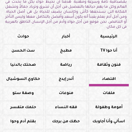
بمصداقية تامة وسرعة ومهنية. هدفنا أن نحيط حواء بكل ما يحدث فى
العالم وكل ما يهم حياتها بالتفصيل من أجل أن تشرق وتزداد جمالاً وتشغل
المكانة التى تستحقها كأنثى وكإنسان يضيف للحياة بل هى أصل الحياة.
ومن أجل آدم يعلم يقيناً أنه يكون أسعد وأفضل بالتكامل معها وليس التأخر
أو التناقض. نحن موقع من أجل حواء وآدم من أجل الإنسان الناطق بالعربية
فى كل مكان.
الرئيسية
أخبار
حوادث
أنا حوا TV
مطبخ
ست الحسن
فنون وثقافة
رياضة
صحتك بالدنيا
اقتصاد
أندر إيدج
حكاوي السوشيال
ملفات
منوعات
وصفة ستو
أمومة وطفولة
فقه النساء
حلمك متفسر
اسألي وأنا أجاوبك
حظك من برجك
بقلم آدم وحوا