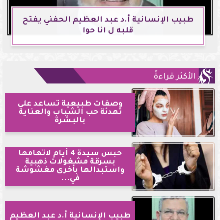
طبيب الإنسانية أ.د عبد العظيم الحفني يفتح
قلبه ل انا حوا
الأكثر قراءةً
وصفات طبيعية تساعد على
تهدئة حب الشباب والعناية
بالبشرة
حبس سيدة 4 أيام لاتهامها
بسرقة مشغولات ذهبية
واستبدالها بأخرى مغشوشة
في...
طبيب الإنسانية أ.د عبد العظيم