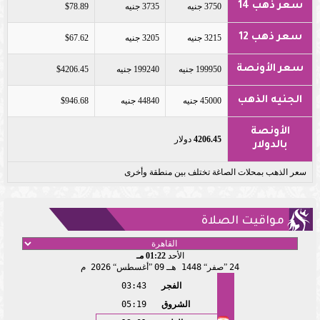
سعر ذهب 14
3750 جنيه
3735 جنيه
$78.89
سعر ذهب 12
3215 جنيه
3205 جنيه
$67.62
سعر الأونصة
199950 جنيه
199240 جنيه
$4206.45
الجنيه الذهب
45000 جنيه
44840 جنيه
$946.68
الأونصة
4206.45
دولار
بالدولار
سعر الذهب بمحلات الصاغة تختلف بين منطقة وأخرى
مواقيت الصلاة
الأحد
01:22 مـ
24
صفر
1448 هـ
09
أغسطس
2026 م
الفجر
03:43
الشروق
05:19