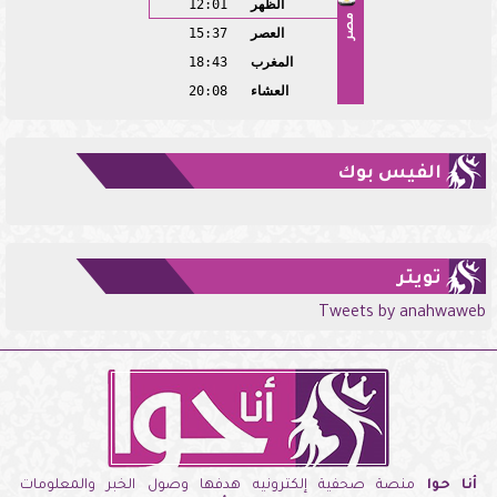
الظهر
12:01
مصر
العصر
15:37
المغرب
18:43
العشاء
20:08
الفيس بوك
تويتر
Tweets by anahwaweb
أنا حوا
منصة صحفية إلكترونيه هدفها وصول الخبر والمعلومات