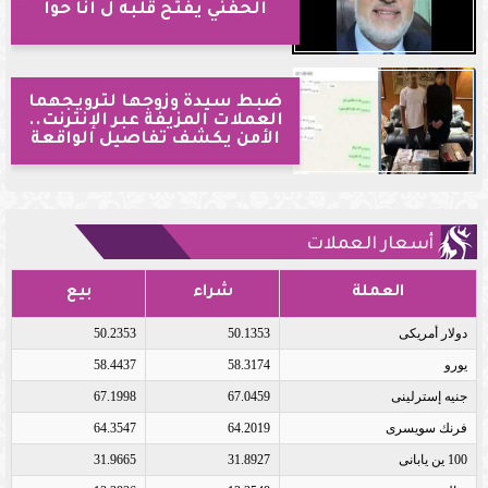
الحفني يفتح قلبه ل انا حوا
ضبط سيدة وزوجها لترويجهما
العملات المزيفة عبر الإنترنت..
الأمن يكشف تفاصيل الواقعة
أسعار العملات
العملة
شراء
بيع
دولار أمريكى
50.1353
50.2353
يورو
58.3174
58.4437
جنيه إسترلينى
67.0459
67.1998
فرنك سويسرى
64.2019
64.3547
100 ين يابانى
31.8927
31.9665