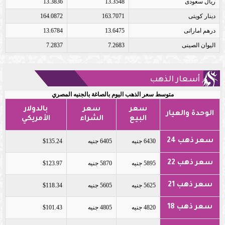
ريال سعودى
13.3548
13.3836
دينار كويتى
163.7071
164.0872
درهم اماراتى
13.6475
13.6784
اليوان الصينى
7.2683
7.2837
أسعار الذهب
متوسط سعر الذهب اليوم بالصاغة بالجنيه المصري
سعر
سعر
بالدولار
الوحدة والعيار
البيع
الشراء
الأمريكي
سعر ذهب 24
6430 جنيه
6405 جنيه
$135.24
سعر ذهب 22
5895 جنيه
5870 جنيه
$123.97
سعر ذهب 21
5625 جنيه
5605 جنيه
$118.34
سعر ذهب 18
4820 جنيه
4805 جنيه
$101.43