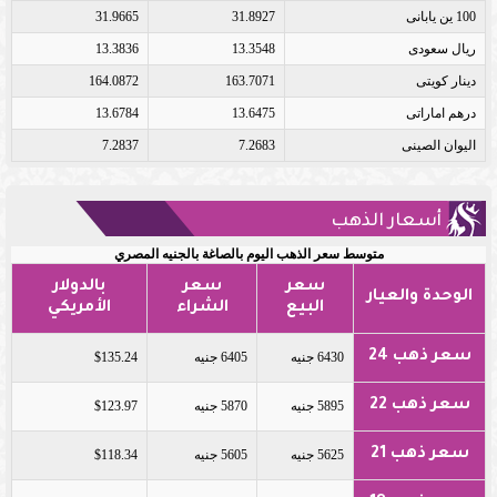
100 ين يابانى
31.8927
31.9665
ريال سعودى
13.3548
13.3836
دينار كويتى
163.7071
164.0872
درهم اماراتى
13.6475
13.6784
اليوان الصينى
7.2683
7.2837
أسعار الذهب
متوسط سعر الذهب اليوم بالصاغة بالجنيه المصري
سعر
سعر
بالدولار
الوحدة والعيار
البيع
الشراء
الأمريكي
سعر ذهب 24
6430 جنيه
6405 جنيه
$135.24
سعر ذهب 22
5895 جنيه
5870 جنيه
$123.97
سعر ذهب 21
5625 جنيه
5605 جنيه
$118.34