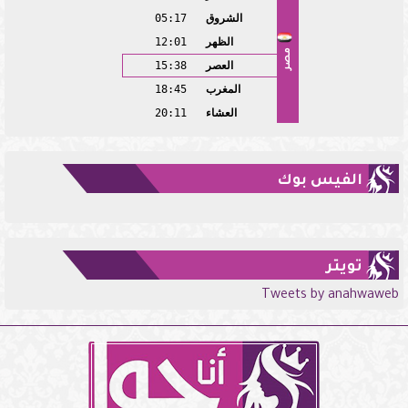
الشروق
05:17
الظهر
12:01
مصر
العصر
15:38
المغرب
18:45
العشاء
20:11
الفيس بوك
تويتر
Tweets by anahwaweb