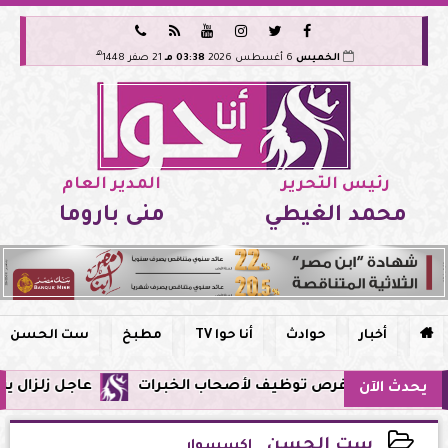






هـ
الخميس
6 أغسطس 2026
03:38 مـ
21 صفر 1448
رئيس التحرير
المدير العام
محمد الغيطي
منى باروما

أخبار
حوادث
أنا حوا TV
مطبخ
ست الحسن
عاجل زلزال يشعر به سكان مصر فجر الي
يحدث الآن
ست الحسن
إكسسوار