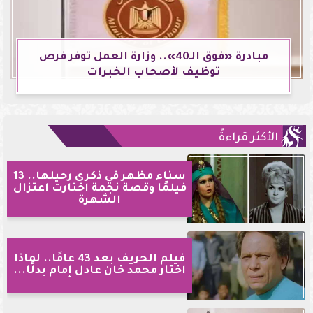
مبادرة «فوق الـ40».. وزارة العمل توفر فرص
توظيف لأصحاب الخبرات
الأكثر قراءةً
سناء مظهر في ذكرى رحيلها.. 13
فيلمًا وقصة نجمة اختارت اعتزال
الشهرة
فيلم الحريف بعد 43 عامًا.. لماذا
اختار محمد خان عادل إمام بدلًا...