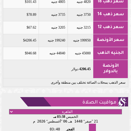
سعر ذهب 18
4820 جنيه
4805 جنيه
$101.43
سعر ذهب 14
3750 جنيه
3735 جنيه
$78.89
سعر ذهب 12
3215 جنيه
3205 جنيه
$67.62
سعر الأونصة
199950 جنيه
199240 جنيه
$4206.45
الجنيه الذهب
45000 جنيه
44840 جنيه
$946.68
الأونصة
4206.45
دولار
بالدولار
سعر الذهب بمحلات الصاغة تختلف بين منطقة وأخرى
مواقيت الصلاة
الخميس
03:38 مـ
21
صفر
1448 هـ
06
أغسطس
2026 م
الفجر
03:40