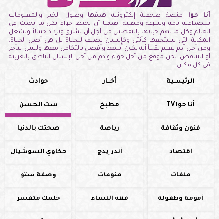
أنا حوا
منصة صحفية إلكترونيه هدفها وصول الخبر والمعلومات
بمصداقية تامة وسرعة ومهنية. هدفنا أن نحيط حواء بكل ما يحدث فى
العالم وكل ما يهم حياتها بالتفصيل من أجل أن تشرق وتزداد جمالاً وتشغل
المكانة التى تستحقها كأنثى وكإنسان يضيف للحياة بل هى أصل الحياة.
ومن أجل آدم يعلم يقيناً أنه يكون أسعد وأفضل بالتكامل معها وليس التأخر
أو التناقض. نحن موقع من أجل حواء وآدم من أجل الإنسان الناطق بالعربية
فى كل مكان.
الرئيسية
أخبار
حوادث
أنا حوا TV
مطبخ
ست الحسن
فنون وثقافة
رياضة
صحتك بالدنيا
اقتصاد
أندر إيدج
حكاوي السوشيال
ملفات
منوعات
وصفة ستو
أمومة وطفولة
فقه النساء
حلمك متفسر