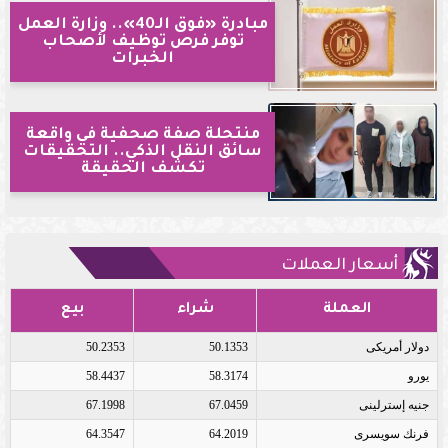
مبادرة «فوق الـ40».. وزارة العمل
توفر فرص توظيف لأصحاب
الخبرات
منتحلة صفة صحفية في واقعة
سائق النقل الذكي.. التحقيقات
تكشف الحقيقة
أسعار العملات
العملة
شراء
بيع
دولار أمريكى
50.1353
50.2353
يورو
58.3174
58.4437
جنيه إسترلينى
67.0459
67.1998
فرنك سويسرى
64.2019
64.3547