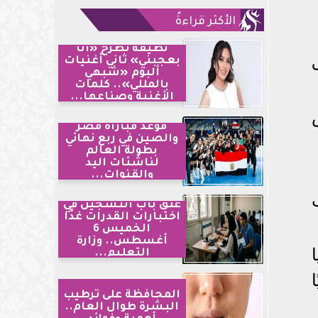
الأكثر قراءةً
لطيفة تطرح «أنا
بعجبني» ثاني أغنيات
ألبوم «شبهي
بالمللي».. كلمات
الأغنية وصناعها...
موعد مباراة مصر
والصين في ربع نهائي
بطولة العالم
لناشئات اليد
والقنوات...
غلق باب التسجيل في
اختبارات القدرات غدًا
الخميس 6
أغسطس.. وزارة
التعليم...
المحافظة على ترطيب
البشرة طوال العام..