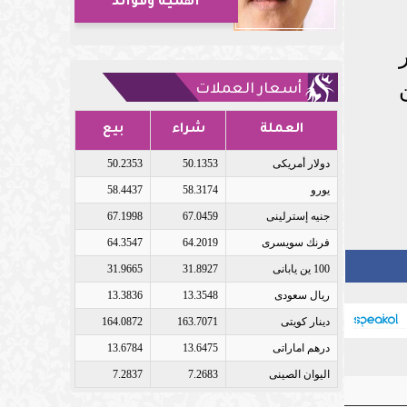
أهمية وفوائد
أسعار العملات
العملة
شراء
بيع
دولار أمريكى
50.1353
50.2353
يورو
58.3174
58.4437
جنيه إسترلينى
67.0459
67.1998
فرنك سويسرى
64.2019
64.3547
100 ين يابانى
31.8927
31.9665
ريال سعودى
13.3548
13.3836
دينار كويتى
163.7071
164.0872
درهم اماراتى
13.6475
13.6784
اليوان الصينى
7.2683
7.2837