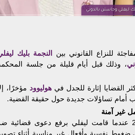
ك ليفلي وجاستن بالدوني
اجئة للنزاع القانوني بين
النجمة بليك ليفلي
ني
، وذلك قبل أيام قليلة من جلسة المحكمة
 القضايا إثارة للجدل في
هوليوود
مؤخرًا، إلا
باب أمام تساؤلات جديدة حول حقيقة القضية.
مل غير آمنة
القضية بدأت في ديسمبر 2024 عندما قامت ليفلي برفع دعوى قضائية ض
ي ضغوط نفسية وأفعال غير مناسبة أثناء تصوير