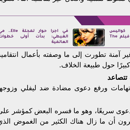
كواليس
في أجرأ حوار لمجلة Elle.. 
مشاركتها العالمية في فيلم The
الغيطي: بدأت أولى خطوات
العالمية
ر آمنة تطورت إلى ما وصفته بأعمال انتقامية
ً كبيرًا حول طبيعة الخلاف.
 تتصاعد
اتهامات ورفع دعوى مضادة ضد ليفلي وزوجها
عوى سريعًا، وهو ما فسره البعض كمؤشر على
رون أن ما زال هناك الكثير من الغموض الذي