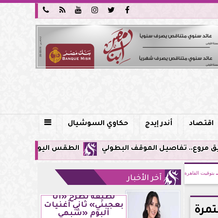






اقتصاد
أندر إيدج
حكاوي السوشيال

الطقس اليوم في مصر.. ذروة الموجة شديدة ا
بتوقيت القاهرة
آخر الأخبار
لطيفة تطرح «أنا
بعجبني» ثاني أغنيات
تمرة
ألبوم «شبهي