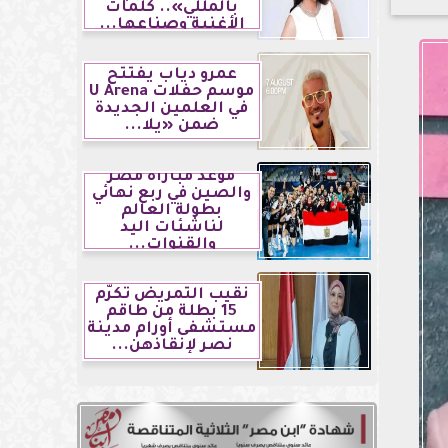
بالمللي».. كلمات
الأغنية وصناعها...
عمرو دياب يفتتح
موسم حفلات U Arena
في العلمين الجديدة
ضمن «يلا...
موعد مباراة مصر
والصين في ربع نهائي
بطولة العالم
لناشئات اليد
والقنوات...
نقيب التمريض تكرّم
15 بطلة من طاقم
مستشفى أورام مدينة
نصر لإنقاذهن...