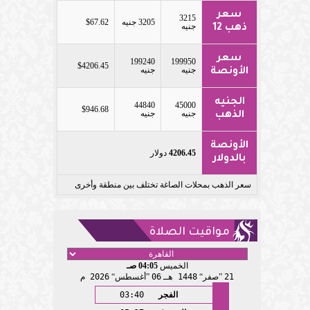
سعر
3215
3205 جنيه
$67.62
جنيه
ذهب 12
سعر
199240
199950
$4206.45
جنيه
جنيه
الأونصة
الجنيه
44840
45000
$946.68
جنيه
جنيه
الذهب
الأونصة
4206.45
دولار
بالدولار
سعر الذهب بمحلات الصاغة تختلف بين منطقة وأخرى
مواقيت الصلاة
الخميس
04:05 صـ
21
صفر
1448 هـ
06
أغسطس
2026 م
الفجر
03:40