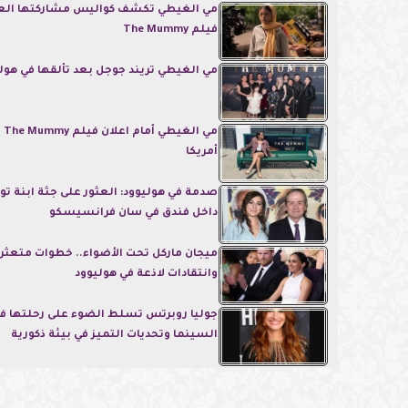
مي الغيطي تكشف كواليس مشاركتها العا
فيلم The Mummy
مي الغيطي تريند جوجل بعد تألقها في هول
مي 
أمريكا
صدمة في هوليوود: العثور على جثة ابنة تو
داخل فندق في سان فرانسيسكو
ميجان ماركل تحت الأضواء.. خطوات متعثر
وانتقادات لاذعة في هوليوود
جوليا روبرتس تسلط الضوء على رحلتها في
السينما وتحديات التميز في بيئة ذكورية