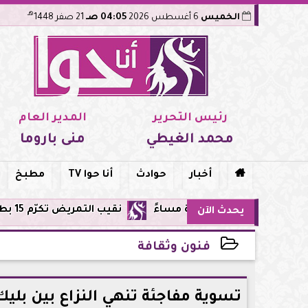
هـ
الخميس
6 أغسطس 2026
04:05 صـ
21 صفر 1448
رئيس التحرير
المدير العام
محمد الغيطي
منى باروما

أخبار
حوادث
أنا حوا TV
مطبخ
نقيب التمريض تكرّم 15 بطلة من طاقم مستشفى أورام مدينة نصر لإنقاذهن المرضى من حريق مروع.. تفاصيل الموقف البطولي
يحدث الآن
فنون وثقافة
2026-05-08 13:08:46
تسوية مفاجئة تنهي النزاع بين بل