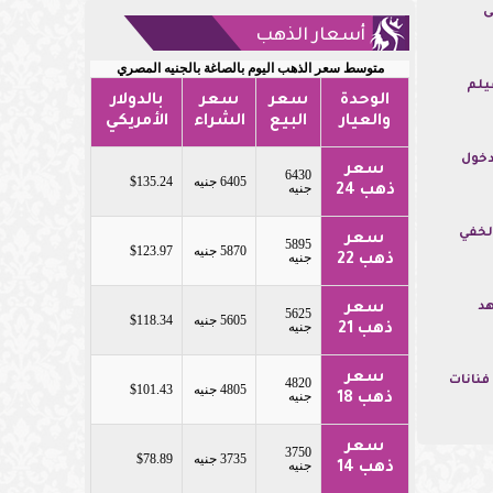
ولى
أسعار الذهب
متوسط سعر الذهب اليوم بالصاغة بالجنيه المصري
يلم
الوحدة
سعر
سعر
بالدولار
والعيار
البيع
الشراء
الأمريكي
دخول
سعر
6430
6405 جنيه
$135.24
جنيه
ذهب 24
لخفي
سعر
5895
5870 جنيه
$123.97
جنيه
ذهب 22
سعر
هد
5625
5605 جنيه
$118.34
جنيه
ذهب 21
سعر
نجمات اختارن الأمومة على حساب الشهرة .. 6 فنانات
4820
4805 جنيه
$101.43
جنيه
ذهب 18
سعر
3750
3735 جنيه
$78.89
جنيه
ذهب 14