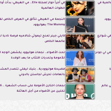
لمية في
في أجرأ حوار لمجلة Elle.. مي الغيطي: بدأت أ
خطوات العالمية
يوود
النجمة مي الغيطي تتألق في العرض الخاص لف
The Mummy بهوليوود
الغيطي أمام اعلان فيلم The Mummy في شوارع
كايلي جينر تمنح تيموثي شالاميه فرصة نادرة ل
عالمها الخاص
مي لي جونز
تحت الأضواء.. نجمات هوليوود يكشفن الوجه ا
للأمومة وتحديات اكتئاب ما بعد الولادة
ة
فضيحة هوليوودية.. بليك ليفلي تتصدر المش
باتهامات تحرش لجاستن بالدوني
 عالم
تخلين عن الأضواء من أجل العائلة