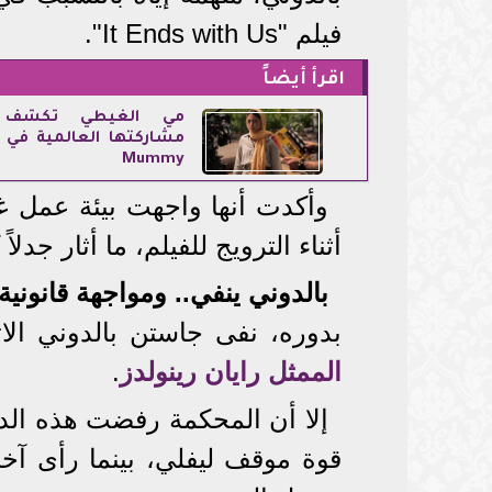
فيلم "It Ends with Us".
اقرأ أيضاً
مي الغيطي تكشف 
Mummy
وأكدت أنها واجهت بيئة عمل غي
أثناء الترويج للفيلم، ما أثار جدلا
بالدوني ينفي.. ومواجهة قانونية
بدوره، نفى جاستن بالدوني ال
الممثل رايان رينولدز
.
إلا أن المحكمة رفضت هذه الد
قوة موقف ليفلي، بينما رأى آخ