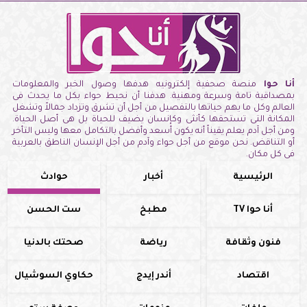
أنا حوا
منصة صحفية إلكترونيه هدفها وصول الخبر والمعلومات
بمصداقية تامة وسرعة ومهنية. هدفنا أن نحيط حواء بكل ما يحدث فى
العالم وكل ما يهم حياتها بالتفصيل من أجل أن تشرق وتزداد جمالاً وتشغل
المكانة التى تستحقها كأنثى وكإنسان يضيف للحياة بل هى أصل الحياة.
ومن أجل آدم يعلم يقيناً أنه يكون أسعد وأفضل بالتكامل معها وليس التأخر
أو التناقض. نحن موقع من أجل حواء وآدم من أجل الإنسان الناطق بالعربية
فى كل مكان.
الرئيسية
أخبار
حوادث
أنا حوا TV
مطبخ
ست الحسن
فنون وثقافة
رياضة
صحتك بالدنيا
اقتصاد
أندر إيدج
حكاوي السوشيال