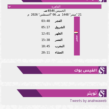
الخميس
03:01 صـ
21
صفر
1448 هـ
06
أغسطس
2026 م
الفجر
03:40
الشروق
05:17
الظهر
12:01
مصر
العصر
15:38
المغرب
18:45
العشاء
20:11
الفيس بوك
تويتر
Tweets by anahwaweb