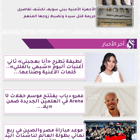
الأجهزة الأمنية ببني سويف تكشف تفاصيل
جريمة قتل سيدة وتضبط زوجها المتهم
آخر الأخبار
لطيفة تطرح «أنا بعجبني» ثاني
أغنيات ألبوم «شبهي بالمللي»..
كلمات الأغنية وصناعها...
عمرو دياب يفتتح موسم حفلات U
Arena في العلمين الجديدة ضمن
«يلا...
موعد مباراة مصر والصين في ربع
نهائي بطولة العالم لناشئات اليد