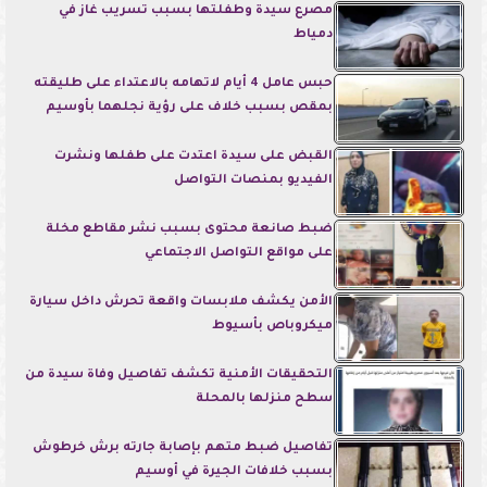
مصرع سيدة وطفلتها بسبب تسريب غاز في
دمياط
حبس عامل 4 أيام لاتهامه بالاعتداء على طليقته
بمقص بسبب خلاف على رؤية نجلهما بأوسيم
القبض على سيدة اعتدت على طفلها ونشرت
الفيديو بمنصات التواصل
ضبط صانعة محتوى بسبب نشر مقاطع مخلة
على مواقع التواصل الاجتماعي
الأمن يكشف ملابسات واقعة تحرش داخل سيارة
ميكروباص بأسيوط
التحقيقات الأمنية تكشف تفاصيل وفاة سيدة من
سطح منزلها بالمحلة
تفاصيل ضبط متهم بإصابة جارته برش خرطوش
بسبب خلافات الجيرة في أوسيم