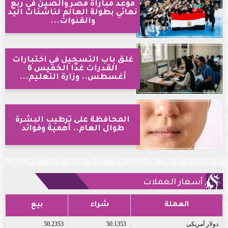
موعد مباراة مصر والصين في ربع
نهائي بطولة العالم لناشئات اليد
والقنوات...
غلق باب التسجيل في اختبارات
القدرات غدًا الخميس 6
أغسطس.. وزارة التعليم...
المحافظة على ترطيب البشرة
طوال العام.. أهمية وفوائد
أسعار العملات
العملة
شراء
بيع
دولار أمريكى
50.1353
50.2353