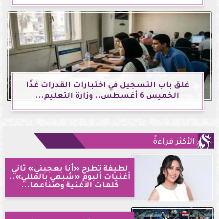
غلق باب التسجيل في اختبارات القدرات غدًا
الخميس 6 أغسطس.. وزارة التعليم...
الأكثر قراءةً
لطيفة تطرح «أنا بعجبني» ثاني
أغنيات ألبوم «شبهي بالمللي»..
كلمات الأغنية وصناعها...