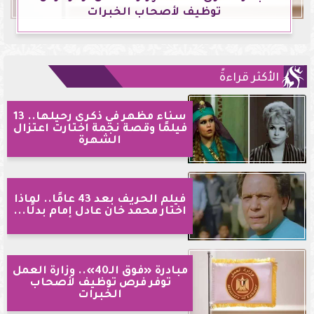
توظيف لأصحاب الخبرات
الأكثر قراءةً
سناء مظهر في ذكرى رحيلها.. 13
فيلمًا وقصة نجمة اختارت اعتزال
الشهرة
فيلم الحريف بعد 43 عامًا.. لماذا
اختار محمد خان عادل إمام بدلًا...
مبادرة «فوق الـ40».. وزارة العمل
توفر فرص توظيف لأصحاب
الخبرات