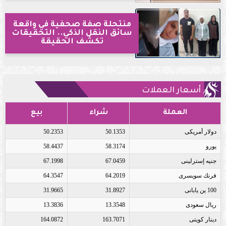
منتحلة صفة صحفية في واقعة
سائق النقل الذكي.. التحقيقات
تكشف الحقيقة
أسعار العملات
العملة
شراء
بيع
دولار أمريكى
50.1353
50.2353
يورو
58.3174
58.4437
جنيه إسترلينى
67.0459
67.1998
فرنك سويسرى
64.2019
64.3547
100 ين يابانى
31.8927
31.9665
ريال سعودى
13.3548
13.3836
دينار كويتى
163.7071
164.0872