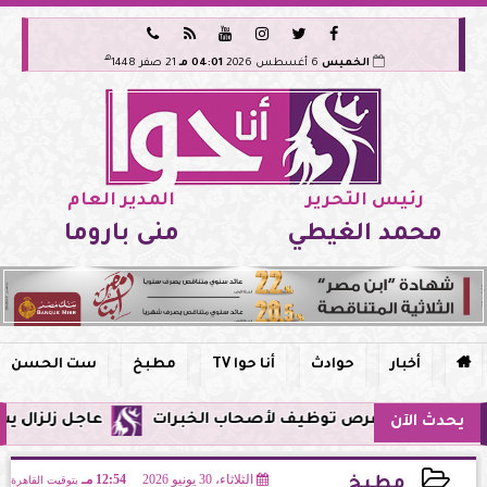






هـ
الخميس
6 أغسطس 2026
04:01 مـ
21 صفر 1448
رئيس التحرير
المدير العام
محمد الغيطي
منى باروما

أخبار
حوادث
أنا حوا TV
مطبخ
ست الحسن
عاجل زلزال يشعر به سكان مصر فجر اليوم
يحدث الآن
الثلاثاء، 30 يونيو 2026
12:54 مـ
بتوقيت القاهرة
مطبخ