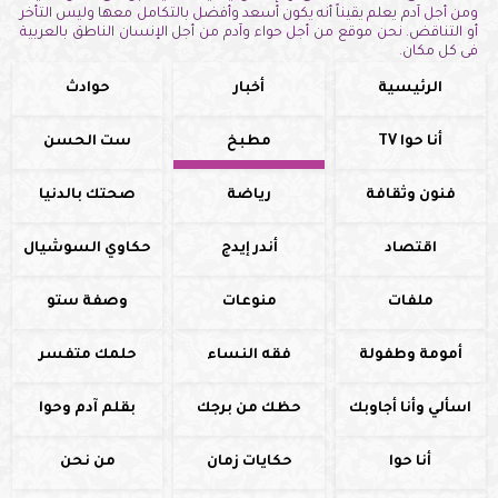
ومن أجل آدم يعلم يقيناً أنه يكون أسعد وأفضل بالتكامل معها وليس التأخر
أو التناقض. نحن موقع من أجل حواء وآدم من أجل الإنسان الناطق بالعربية
فى كل مكان.
الرئيسية
أخبار
حوادث
أنا حوا TV
مطبخ
ست الحسن
فنون وثقافة
رياضة
صحتك بالدنيا
اقتصاد
أندر إيدج
حكاوي السوشيال
ملفات
منوعات
وصفة ستو
أمومة وطفولة
فقه النساء
حلمك متفسر
اسألي وأنا أجاوبك
حظك من برجك
بقلم آدم وحوا
أنا حوا
حكايات زمان
من نحن