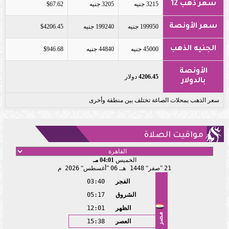
سعر ذهب 12
3215 جنيه
3205 جنيه
$67.62
سعر الأونصة
199950 جنيه
199240 جنيه
$4206.45
الجنيه الذهب
45000 جنيه
44840 جنيه
$946.68
الأونصة
4206.45
دولار
بالدولار
سعر الذهب بمحلات الصاغة تختلف بين منطقة وأخرى
مواقيت الصلاة
الخميس
04:01 مـ
21
صفر
1448 هـ
06
أغسطس
2026 م
الفجر
03:40
الشروق
05:17
الظهر
12:01
مصر
العصر
15:38