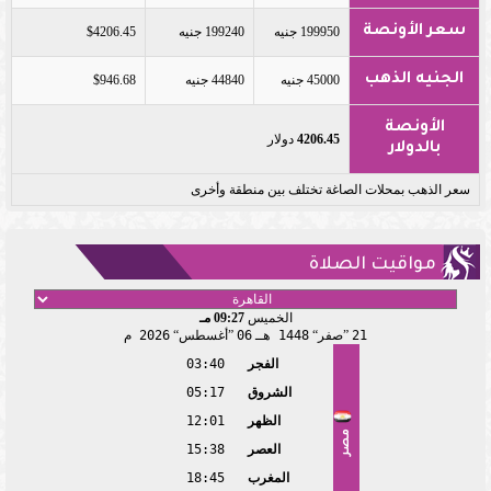
سعر الأونصة
199950 جنيه
199240 جنيه
$4206.45
الجنيه الذهب
45000 جنيه
44840 جنيه
$946.68
الأونصة
4206.45
دولار
بالدولار
سعر الذهب بمحلات الصاغة تختلف بين منطقة وأخرى
مواقيت الصلاة
الخميس
09:27 مـ
21
صفر
1448 هـ
06
أغسطس
2026 م
الفجر
03:40
الشروق
05:17
الظهر
12:01
مصر
العصر
15:38
المغرب
18:45