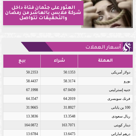
العثور على جثمان فتاة داخل
شركة ملابس بالعاشر من رمضان
والتحقيقات تتواصل
أسعار العملات
العملة
شراء
بيع
دولار أمريكى
50.1353
50.2353
يورو
58.3174
58.4437
جنيه إسترلينى
67.0459
67.1998
فرنك سويسرى
64.2019
64.3547
100 ين يابانى
31.8927
31.9665
ريال سعودى
13.3548
13.3836
دينار كويتى
163.7071
164.0872
درهم اماراتى
13.6475
13.6784