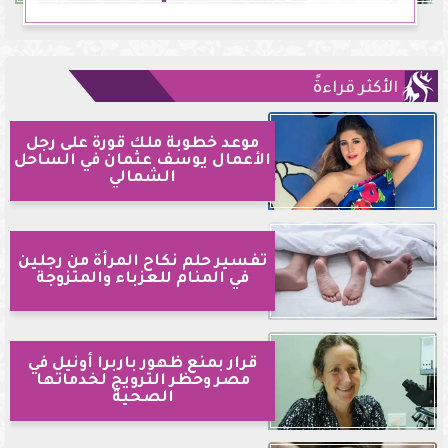
الأكثر قراءةً
موعد خطوبة ملك قورة على رجل
الأعمال يوسف عثمان في الساحل
الشمالي
تفسير حلم نكاح المرأة من رجلين
في المنام للعزباء والمتزوجة
قرار بمنع ظهور باربرا أونيل في
مصر وحظر الترويج لخدماتها
الصحية