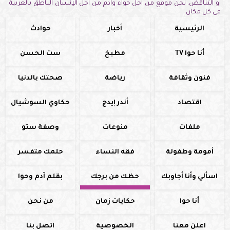
أو التناقض. نحن موقع من أجل حواء وآدم من أجل الإنسان الناطق بالعربية
فى كل مكان.
الرئيسية
أخبار
حوادث
أنا حوا TV
مطبخ
ست الحسن
فنون وثقافة
رياضة
صحتك بالدنيا
اقتصاد
أندر إيدج
حكاوي السوشيال
ملفات
منوعات
وصفة ستو
أمومة وطفولة
فقه النساء
حلمك متفسر
اسألي وأنا أجاوبك
حظك من برجك
بقلم آدم وحوا
أنا حوا
حكايات زمان
من نحن
اعلن معنا
الخصوصية
اتصل بنا