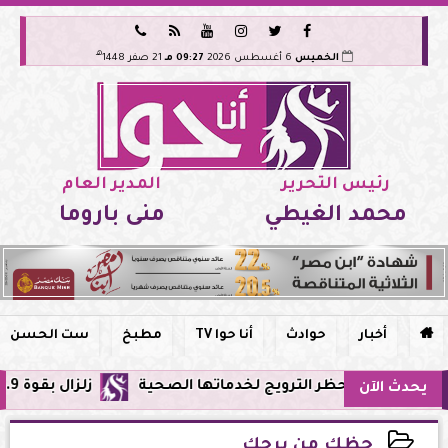






هـ
الخميس
6 أغسطس 2026
09:27 مـ
21 صفر 1448
رئيس التحرير
المدير العام
محمد الغيطي
منى باروما

أخبار
حوادث
أنا حوا TV
مطبخ
ست الحسن
ي مصر وحظر الترويج لخدماتها الصحية
زلزال بقوة 5.9 ريختر يشعر به سكان القاهرة وعدة محافظات.. مركزه شرق البحر المتوسط
يحدث الآن
حظك من برجك