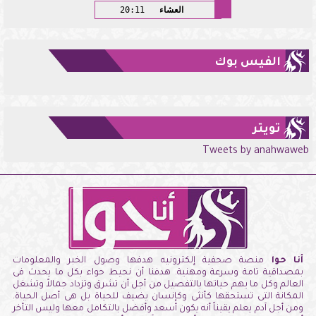
العشاء
20:11
الفيس بوك
تويتر
Tweets by anahwaweb
أنا حوا
منصة صحفية إلكترونيه هدفها وصول الخبر والمعلومات
بمصداقية تامة وسرعة ومهنية. هدفنا أن نحيط حواء بكل ما يحدث فى
العالم وكل ما يهم حياتها بالتفصيل من أجل أن تشرق وتزداد جمالاً وتشغل
المكانة التى تستحقها كأنثى وكإنسان يضيف للحياة بل هى أصل الحياة.
ومن أجل آدم يعلم يقيناً أنه يكون أسعد وأفضل بالتكامل معها وليس التأخر