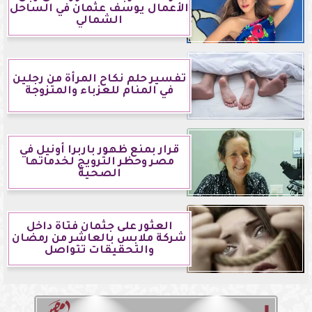
الأعمال يوسف عثمان في الساحل
الشمالي
تفسير حلم نكاح المرأة من رجلين
في المنام للعزباء والمتزوجة
قرار بمنع ظهور باربرا أونيل في
مصر وحظر الترويج لخدماتها
الصحية
العثور على جثمان فتاة داخل
شركة ملابس بالعاشر من رمضان
والتحقيقات تتواصل