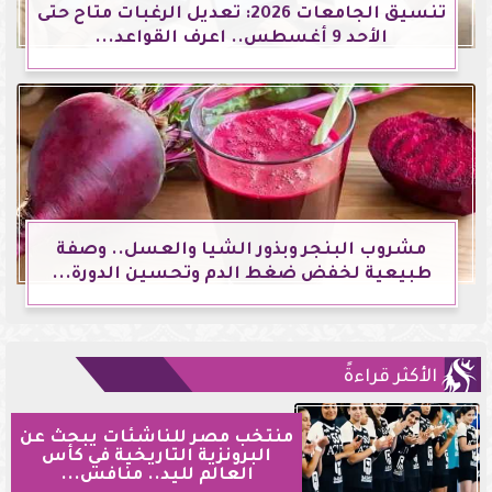
تنسيق الجامعات 2026: تعديل الرغبات متاح حتى
الأحد 9 أغسطس.. اعرف القواعد...
مشروب البنجر وبذور الشيا والعسل.. وصفة
طبيعية لخفض ضغط الدم وتحسين الدورة...
الأكثر قراءةً
منتخب مصر للناشئات يبحث عن
البرونزية التاريخية في كأس
العالم لليد.. منافس...