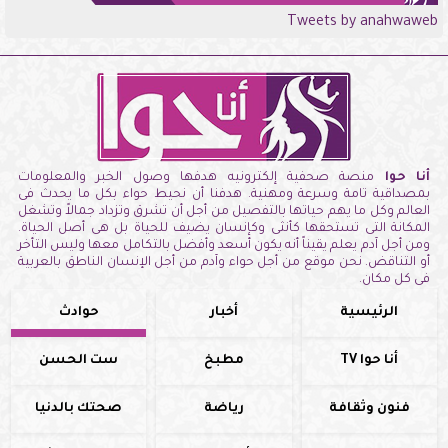
Tweets by anahwaweb
أنا حوا
منصة صحفية إلكترونيه هدفها وصول الخبر والمعلومات
بمصداقية تامة وسرعة ومهنية. هدفنا أن نحيط حواء بكل ما يحدث فى
العالم وكل ما يهم حياتها بالتفصيل من أجل أن تشرق وتزداد جمالاً وتشغل
المكانة التى تستحقها كأنثى وكإنسان يضيف للحياة بل هى أصل الحياة.
ومن أجل آدم يعلم يقيناً أنه يكون أسعد وأفضل بالتكامل معها وليس التأخر
أو التناقض. نحن موقع من أجل حواء وآدم من أجل الإنسان الناطق بالعربية
فى كل مكان.
الرئيسية
أخبار
حوادث
أنا حوا TV
مطبخ
ست الحسن
فنون وثقافة
رياضة
صحتك بالدنيا