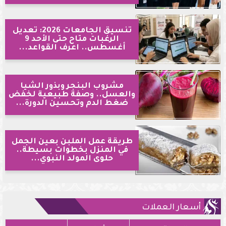
تنسيق الجامعات 2026: تعديل
الرغبات متاح حتى الأحد 9
أغسطس.. اعرف القواعد...
مشروب البنجر وبذور الشيا
والعسل.. وصفة طبيعية لخفض
ضغط الدم وتحسين الدورة...
طريقة عمل الملبن بعين الجمل
في المنزل بخطوات بسيطة..
حلوى المولد النبوي...
أسعار العملات