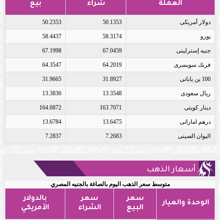
العملة
شراء
بيع
دولار أمريكى
50.1353
50.2353
يورو
58.3174
58.4437
جنيه إسترلينى
67.0459
67.1998
فرنك سويسرى
64.2019
64.3547
100 ين يابانى
31.8927
31.9665
ريال سعودى
13.3548
13.3836
دينار كويتى
163.7071
164.0872
درهم اماراتى
13.6475
13.6784
اليوان الصينى
7.2683
7.2837
أسعار الذهب
متوسط سعر الذهب اليوم بالصاغة بالجنيه المصري
سعر
سعر
بالدولار
الوحدة والعيار
البيع
الشراء
الأمريكي