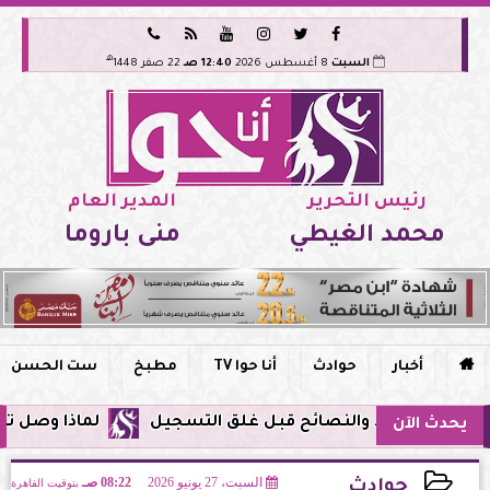






هـ
السبت
8 أغسطس 2026
12:40 صـ
22 صفر 1448
رئيس التحرير
المدير العام
محمد الغيطي
منى باروما

أخبار
حوادث
أنا حوا TV
مطبخ
ست الحسن
لماذا وصل تنبيه زلزال جوجل في مص
يحدث الآن
السبت، 27 يونيو 2026
08:22 صـ
بتوقيت القاهرة
حوادث