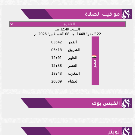
مواقيت الصلاة
السبت
12:40 صـ
22
صفر
1448 هـ
08
أغسطس
2026 م
الفجر
03:42
الشروق
05:18
الظهر
12:01
مصر
العصر
15:38
المغرب
18:43
العشاء
20:09
الفيس بوك
تويتر